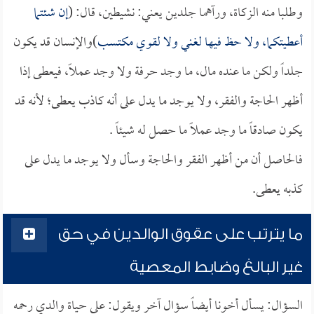
وطلبا منه الزكاة، ورآهما جلدين يعني: نشيطين، قال: (
إن شئتما
أعطيتكما، ولا حظ فيها لغني ولا لقوي مكتسب
)والإنسان قد يكون
جلداً ولكن ما عنده مال، ما وجد حرفة ولا وجد عملاً، فيعطى إذا
أظهر الحاجة والفقر، ولا يوجد ما يدل على أنه كاذب يعطى؛ لأنه قد
يكون صادقاً ما وجد عملاً ما حصل له شيئاً .
فالحاصل أن من أظهر الفقر والحاجة وسأل ولا يوجد ما يدل على
كذبه يعطى.
ما يترتب على عقوق الوالدين في حق
غير البالغ وضابط المعصية
السؤال: يسأل أخونا أيضاً سؤال آخر ويقول: على حياة والدي رحمه