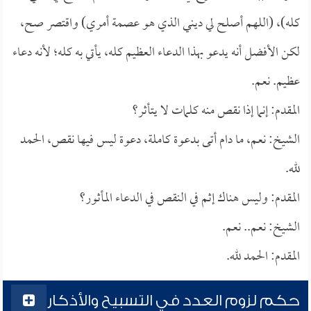
كله)، (اللهم أصلح لي ديني الذي هو عصمة أمري) واقتصر صح،
لكن الأفضل أنه يدعو بهذا الدعاء العظيم كله، يأتي به كله؛ لأنه دعاء
عظيم. نعم.
المقدم: إنما إذا نقص منه كلمات لا يتأثر؟
الشيخ: نعم، ما دام أتى بدعوة كاملة، دعوة ليس فيها نقص، الحمد
لله.
المقدم: وليس هناك إثم في النقص في الدعاء المأثور؟
الشيخ: نعم.. نعم.
المقدم: الحمد لله.
حكم لزوم العدد في التسبيح والأذكار