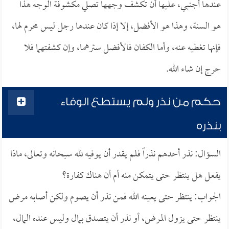
عندها أجنبي، عليها أن تكشف وجهها تصلي مكشوفة الوجه هذا
هو السنة، وهذا هو الأفضل، إلا إذا كان عندها رجل ليس محرم لها،
فإنها تغطيه عنه، وأما الكفان فالأفضل سترهما، وإن كشفتهما فلا
حرج إن شاء الله.
حكم من نذر ولم يستطع الوفاء
بنذره
السؤال: نذر أحدهم نذراً فلم يقدر أن يوفيه لله سبحانه وتعالى، ماذا
يفعل هل ينتظر حتى يتمكن منه أم أن هناك كفارة؟
الجواب: ينتظر حتى يعينه الله فمن نذر أن يصوم ولكن أصابه مرض
ينتظر حتى يزول المرض، أو نذر أن يتصدق بمال وليس عنده المال،