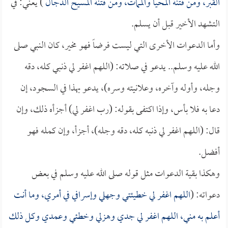
القبر، ومن فتنة المحيا والممات، ومن فتنة
المسيح الدجال
) يعني: في
التشهد الأخير قبل أن يسلم.
وأما الدعوات الأخرى التي ليست فرضاً فهو مخير، كان النبي صلى
الله عليه وسلم.. يدعو في صلاته: (اللهم اغفر لي ذنبي كله، دقه
وجله، وأوله وآخره، وعلانيته وسره)، يدعو بهذا في السجود، إن
دعا به فلا بأس، وإذا اكتفى بقوله: (رب اغفر لي) أجزأه ذلك، وإن
قال: (اللهم اغفر لي ذنبه كله، دقه وجله)، أجزأ، وإن كمله فهو
أفضل.
وهكذا بقية الدعوات مثل قوله صلى الله عليه وسلم في بعض
دعواته: (
اللهم اغفر لي خطيئتي وجهلي وإسرافي في أمري، وما أنت
أعلم به مني، اللهم اغفر لي جدي وهزلي وخطئي وعمدي وكل ذلك