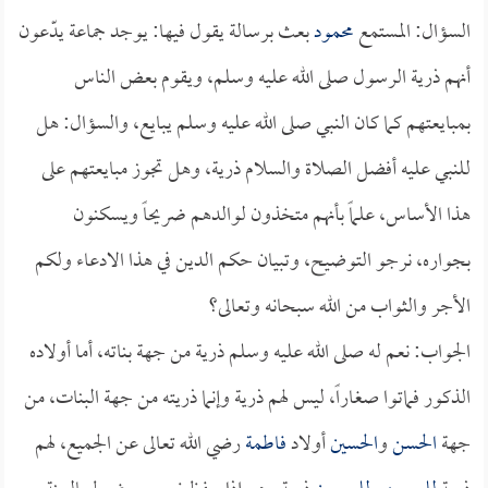
السؤال: المستمع
محمود
بعث برسالة يقول فيها: يوجد جماعة يدّعون
أنهم ذرية الرسول صلى الله عليه وسلم، ويقوم بعض الناس
بمبايعتهم كما كان النبي صلى الله عليه وسلم يبايع، والسؤال: هل
للنبي عليه أفضل الصلاة والسلام ذرية، وهل تجوز مبايعتهم على
هذا الأساس، علماً بأنهم متخذون لوالدهم ضريحاً ويسكنون
بجواره، نرجو التوضيح، وتبيان حكم الدين في هذا الادعاء ولكم
الأجر والثواب من الله سبحانه وتعالى؟
الجواب: نعم له صلى الله عليه وسلم ذرية من جهة بناته، أما أولاده
الذكور فماتوا صغاراً، ليس لهم ذرية وإنما ذريته من جهة البنات، من
جهة
الحسن
و
الحسين
أولاد
فاطمة
رضي الله تعالى عن الجميع، لهم