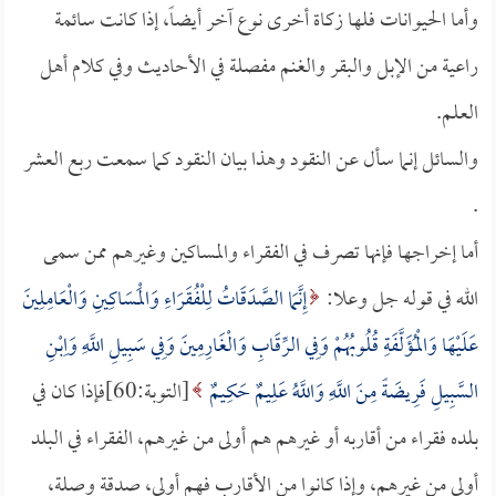
وأما الحيوانات فلها زكاة أخرى نوع آخر أيضاً، إذا كانت سائمة
راعية من الإبل والبقر والغنم مفصلة في الأحاديث وفي كلام أهل
العلم.
والسائل إنما سأل عن النقود وهذا بيان النقود كما سمعت ربع العشر
.
أما إخراجها فإنها تصرف في الفقراء والمساكين وغيرهم ممن سمى
الله في قوله جل وعلا:
إِنَّمَا الصَّدَقَاتُ لِلْفُقَرَاءِ وَالْمَسَاكِينِ وَالْعَامِلِينَ
عَلَيْهَا وَالْمُؤَلَّفَةِ قُلُوبُهُمْ وَفِي الرِّقَابِ وَالْغَارِمِينَ وَفِي سَبِيلِ اللَّهِ وَاِبْنِ
السَّبِيلِ فَرِيضَةً مِنَ اللَّهِ وَاللَّهُ عَلِيمٌ حَكِيمٌ
[التوبة:60]فإذا كان في
بلده فقراء من أقاربه أو غيرهم هم أولى من غيرهم، الفقراء في البلد
أولى من غيرهم، وإذا كانوا من الأقارب فهم أولى، صدقة وصلة،