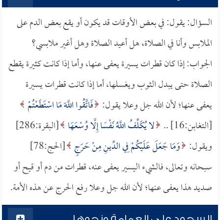
السؤال: يقول: في بعض الأوقات قد يكون أو يقع بعض الدم على
الملابس وأنا في الصلاة، هل أعيد الصلاة وهل أغير ملابسي؟
الجواب: إذا كان قطرات يسيرة يعفى عنها، وأما إذا كانت كثيرة يقطع
الصلاة حتى يبدل الثوب ويغسلها، أما إذا كانت قطرات يسيرة
يعفى عنها؛ لأن الله جل وعلا يقول:
فَاتَّقُوا اللَّهَ مَا اسْتَطَعْتُمْ
[التغابن:16] ..
لا يُكَلِّفُ اللَّهُ نَفْسًا إِلَّا وُسْعَهَا
[البقرة:286]
ويقول:
وَمَا جَعَلَ عَلَيْكُمْ فِي الدِّينِ مِنْ حَرَجٍ
[الحج:78]
سبحانه وتعالى، فالشيء اليسير يعفى عنه، قطرات من دم أو قيح أو
صديد هذا يعفى عنها؛ لأن الله جل وعلا رفع الحرج عن هذه الأمة.
السجود على العمامة ونحوها