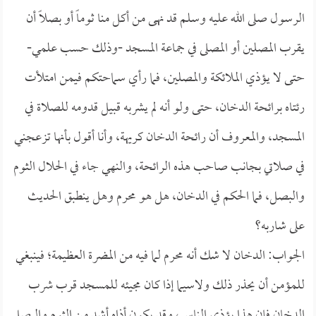
الرسول صلى الله عليه وسلم قد نهى من أكل منا ثوماً أو بصلاً أن
يقرب المصلين أو المصلى في جماعة المسجد -وذلك حسب علمي-
حتى لا يؤذي الملائكة والمصلين، فما رأي سماحتكم فيمن امتلأت
رئتاه برائحة الدخان، حتى ولو أنه لم يشربه قبيل قدومه للصلاة في
المسجد، والمعروف أن رائحة الدخان كريهة، وأنا أقول بأنها تزعجني
في صلاتي بجانب صاحب هذه الرائحة، والنهي جاء في الحلال الثوم
والبصل، فما الحكم في الدخان، هل هو محرم وهل ينطبق الحديث
على شاربه؟
الجواب: الدخان لا شك أنه محرم لما فيه من المضرة العظيمة؛ فينبغي
للمؤمن أن يحذر ذلك ولاسيما إذا كان مجيئه للمسجد قرب شرب
الدخان فإن هذا يؤذي الناس، وقد يكون أذاه أشد من الثوم والبصل