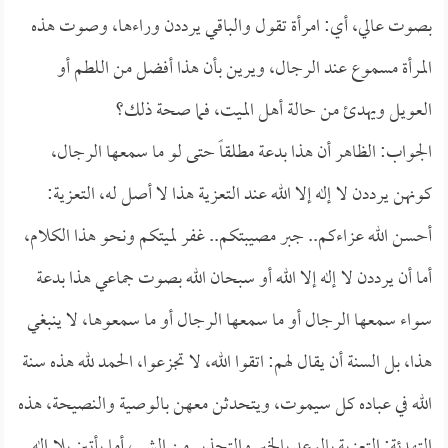
بصوت عالي، أي: امرأة تقول والباقي يرددن وراءها، وصوت هذه
المرأة مسموع عند الرجال، ويرين بأن هذا أفضل من اللطم أو
العويل ويهدئ من حالة أهل الميت، فما صحة ذلك؟
الجواب: الظاهر أن هذا بدعة مطلقاً حتى لو ما سمعها الرجال،
كونهن يرددن لا إله إلا الله عند التعزية هذا لا أصل له، التعزية:
أحسن الله عزاءكم.. جبر مصيبتكم.. غفر لميتكم ونحو هذا الكلام،
أما أن يرددن لا إله إلا الله أو سبحان الله بصوت جماعي هذا بدعة
سواء سمعها الرجال أو ما سمعها الرجال أو ما سمعوها، لا ينبغي
هذا، بل السنة أن يقال لهم: اتقوا الله، لا تجزعوا، الحمد لله هذه سنة
الله في عباده كل سيموت، ويتحدثن معهن بالوصية والنصيحة، هذه
التهدئة: التعزية بالوعد بالخير والتحذير من الشر ، أما يأتين بلا إله