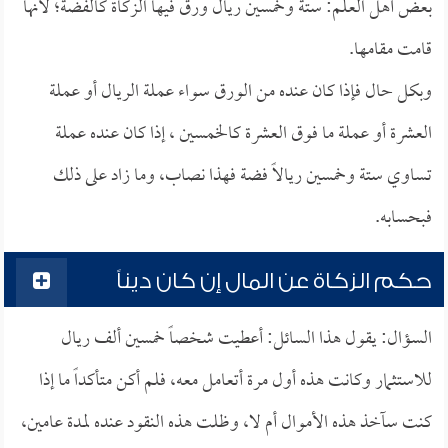
بعض أهل العلم: ستة وخمسين ريال ورق فيها الزكاة كالفضة؛ لأنها
قامت مقامها.
وبكل حال فإذا كان عنده من الورق سواء عملة الريال أو عملة
العشرة أو عملة ما فوق العشرة كالخمسين ، إذا كان عنده عملة
تساوي ستة وخمسين ريالاً فضة فهذا نصاب، وما زاد على ذلك
فبحسابه.
حكم الزكاة عن المال إن كان ديناً
السؤال: يقول هذا السائل: أعطيت شخصاً خمسين ألف ريال
للاستثمار وكانت هذه أول مرة أتعامل معه، فلم أكن متأكداً ما إذا
كنت سآخذ هذه الأموال أم لا، وظلت هذه النقود عنده لمدة عامين،