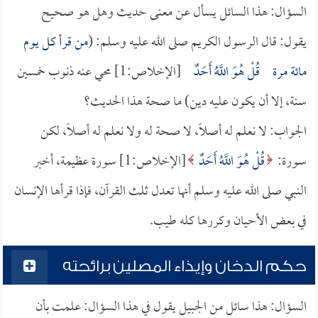
السؤال: هذا السائل يسأل عن معنى حديث وهل هو صحيح
يقول: قال الرسول الكريم صلى الله عليه وسلم: (
من قرأ كل يوم
مائة مرة
قُلْ هُوَ اللَّهُ أَحَدٌ
[الإخلاص:1] محي عنه ذنوب خمسين
سنة، إلا أن يكون عليه دين) ما صحة هذا الحديث؟
الجواب: لا نعلم له أصلاً، لا صحة له ولا نعلم له أصلاً، لكن
سورة:
قُلْ هُوَ اللَّهُ أَحَدٌ
[الإخلاص:1] سورة عظيمة، أخبر
النبي صلى الله عليه وسلم أنها تعدل ثلث القرآن، فإذا قرأها الإنسان
في بعض الأحيان وكررها كله طيب.
حكم الدخان وإيذاء المصلين برائحته
السؤال: هذا سائل من الجبيل يقول في هذا السؤال: علمت بأن