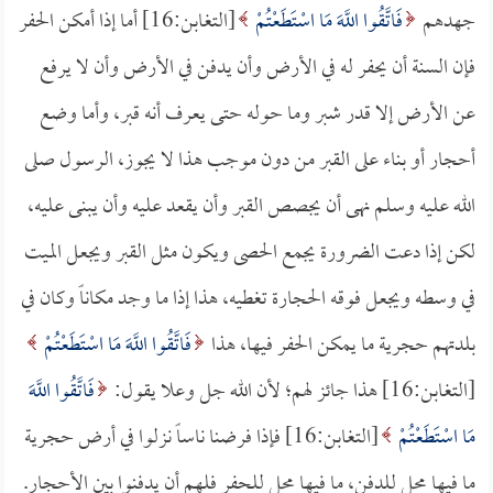
جهدهم
فَاتَّقُوا اللَّهَ مَا اسْتَطَعْتُمْ
[التغابن:16] أما إذا أمكن الحفر
فإن السنة أن يحفر له في الأرض وأن يدفن في الأرض وأن لا يرفع
عن الأرض إلا قدر شبر وما حوله حتى يعرف أنه قبر، وأما وضع
أحجار أو بناء على القبر من دون موجب هذا لا يجوز، الرسول صلى
الله عليه وسلم نهى أن يجصص القبر وأن يقعد عليه وأن يبنى عليه،
لكن إذا دعت الضرورة يجمع الحصى ويكون مثل القبر ويجعل الميت
في وسطه ويجعل فوقه الحجارة تغطيه، هذا إذا ما وجد مكاناً وكان في
بلدتهم حجرية ما يمكن الحفر فيها، هذا
فَاتَّقُوا اللَّهَ مَا اسْتَطَعْتُمْ
[التغابن:16] هذا جائز لهم؛ لأن الله جل وعلا يقول:
فَاتَّقُوا اللَّهَ
مَا اسْتَطَعْتُمْ
[التغابن:16] فإذا فرضنا ناساً نزلوا في أرض حجرية
ما فيها محل للدفن، ما فيها محل للحفر فلهم أن يدفنوا بين الأحجار.