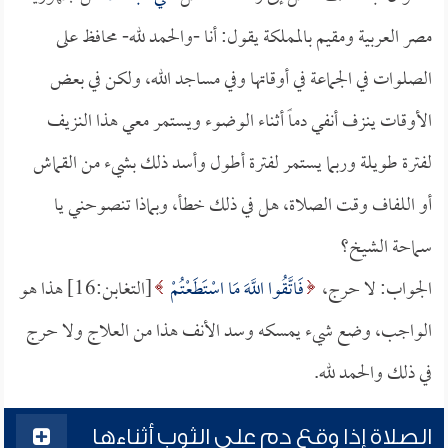
مصر العربية ومقيم بالمملكة يقول: أنا -والحمد لله- محافظ على
الصلوات في الجماعة في أوقاتها وفي مساجد الله، ولكن في بعض
الأوقات ينزف أنفي دماً أثناء الوضوء ويستمر معي هذا النزيف
لفترة طويلة وربما يستمر لفترة أطول وأسد ذلك بشيء من القماش
أو اللفاف وقت الصلاة، هل في ذلك خطأ، وبماذا تنصوحني يا
سماحة الشيخ؟
الجواب: لا حرج،
فَاتَّقُوا اللَّهَ مَا اسْتَطَعْتُمْ
[التغابن:16] هذا هو
الواجب، وضع شيء يمسكه وسد الأنف هذا من العلاج ولا حرج
في ذلك والحمد لله.
الصلاة إذا وقع دم على الثوب أثناءها