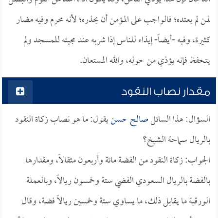
لمن لم يعتده؛ فالواجب على المؤمن أن يحذره؛ لأنه محرم وفيه مضار
كثيرة، وفيه -أيضاً- إيذاء للناس إذا شربه عند مجيئه للمسجد ولم
يتحفظ فإنه يؤذي من حوله، والله المستعان.
مقدار نصاب النقود
السؤال: هذا السائل
صالح حسن
يقول: ما هو نصاب زكاة النقود
بالريال سماحة الشيخ؟
الجواب: زكاة النقود من الفضة مائة وأربعون مثقالاً، ومقدارها
بالفضة بالريال السعودي الفضي ستة وخمسون ريالاً، وبالعملة
الورقية ما يقابل ذلك، ما يساوي ستة وخمسين ريالاً فضة، وقال