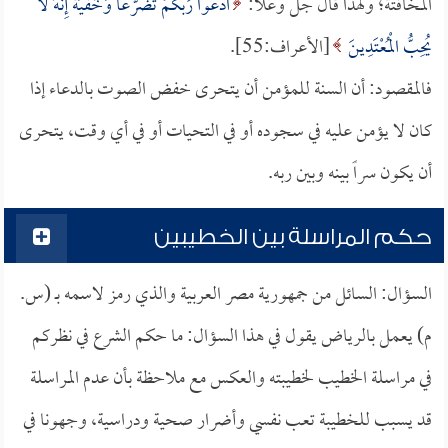
المخافتة؛ ولهذا قال جل وعلا:
ادْعُوا رَبَّكُمْ تَضَرُّعًا وَخُفْيَةً إِنَّهُ لا
يُحِبُّ الْمُعْتَدِينَ
[الأعراف:55].
فالمقصود: أن السنة للمؤمن أن يتحرى خفض الصوت بالدعاء إذا
كان لا يؤمن عليه في سجوده أو في التحيات أو في أي وقت، يتحرى
أن يكون سراً بينه وبين ربه.
حكم المراسلة بين الخطيبين
السؤال: السائل من جمهورية مصر العربية والذي رمز لاسمه بـ (س.
م) يعمل بالرياض يقول في هذا السؤال: ما حكم الشرع في نظركم
في مراسلة الخطيب لخطيبته والعكس مع ملاحظة بأن عدم المراسلة
قد يسبب للخطيبة تعب نفسي وأضرار صحية ودراسية، وجهونا في