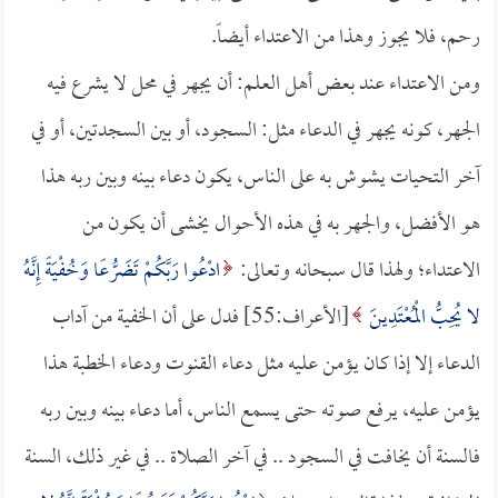
رحم، فلا يجوز وهذا من الاعتداء أيضاً.
ومن الاعتداء عند بعض أهل العلم: أن يجهر في محل لا يشرع فيه
الجهر، كونه يجهر في الدعاء مثل: السجود، أو بين السجدتين، أو في
آخر التحيات يشوش به على الناس، يكون دعاء بينه وبين ربه هذا
هو الأفضل، والجهر به في هذه الأحوال يخشى أن يكون من
الاعتداء؛ ولهذا قال سبحانه وتعالى:
ادْعُوا رَبَّكُمْ تَضَرُّعًا وَخُفْيَةً إِنَّهُ
لا يُحِبُّ الْمُعْتَدِينَ
[الأعراف:55] فدل على أن الخفية من آداب
الدعاء إلا إذا كان يؤمن عليه مثل دعاء القنوت ودعاء الخطبة هذا
يؤمن عليه، يرفع صوته حتى يسمع الناس، أما دعاء بينه وبين ربه
فالسنة أن يخافت في السجود .. في آخر الصلاة .. في غير ذلك، السنة