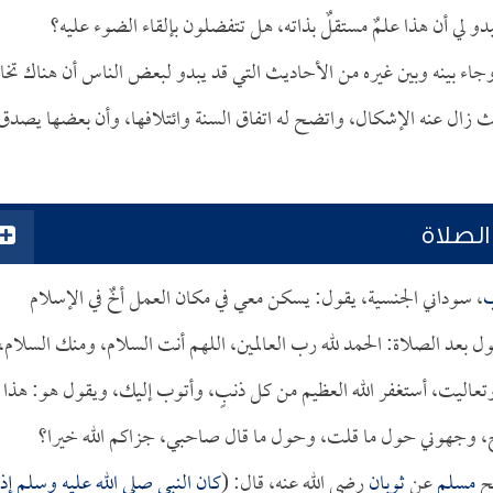
 لي أن هذا علمٌ مستقلٌ بذاته، هل تتفضلون بإلقاء الضوء عليه؟
جاء بينه وبين غيره من الأحاديث التي قد يبدو لبعض الناس أن هناك تخالف
 زال عنه الإشكال، واتضح له اتفاق السنة وائتلافها، وأن بعضها يصدق
الصلاة
ب
، سوداني الجنسية، يقول: يسكن معي في مكان العمل أخٌ في الإسلام
 بعد الصلاة: الحمد لله رب العالمين، اللهم أنت السلام، ومنك السلام،
ت وتعاليت، أستغفر الله العظيم من كل ذنبٍ، وأتوب إليك، ويقول هو: هذا
ح، وجهوني حول ما قلت، وحول ما قال صاحبي، جزاكم الله خيرا؟
يح
مسلم
عن
ثوبان
رضي الله عنه، قال: (
كان النبي صلى الله عليه وسلم إذا