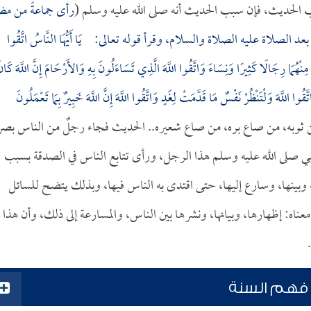
ب الحديث، فإن سبب الحديث أنه صلى الله عليه وسلم (
رأى جماعةً من مض
عد الصلاة عليه الصلاة والسلام، وقرأ قوله تعالى:
يَا أَيُّهَا النَّاسُ اتَّقُوا
ُمَا رِجَالًا كَثِيرًا وَنِسَاءً وَاتَّقُوا اللَّهَ الَّذِي تَسَاءَلُونَ بِهِ وَالأَرْحَامَ إِنَّ اللَّهَ كَان
اتَّقُوا اللَّهَ وَلْتَنْظُرْ نَفْسٌ مَا قَدَّمَتْ لِغَدٍ وَاتَّقُوا اللَّهَ إِنَّ اللَّهَ خَبِيرٌ بِمَا تَعْمَلُونَ
ره، من ثوبه، من صاع بره، من صاع شعيره.. الحديث فجاء رجلٌ من الناس بصرة
ي صلى الله عليه وسلم هذا الرجل، ورأى تتابع الناس في الصدقة بسبب
 وبينها، وسارع إليها، حتى اقتدى به الناس فيها، وبذلك يتضح للسائل
معناه: إظهارها، وبيانها، ونشرها بين الناس، والمسارعة إلى ذلك، وأن هذا
 فهم السنة