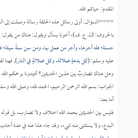
المقدم: حياكم الله.
====السؤال: أولى رسائل هذه الحلقة رسالة وصلت إلى البرنام
بالحروف: (ن. ع. ف)، أخونا يسأل ويقول: هناك من يقول: ب
حسنة؛ فله أجرها، وأجر من عمل بها، ومن سن سنةً سيئة؛ ف
عليه وسلم: (
كل بدعةٍ ضلالة، وكل ضلالةٍ في النار
), فهنا 
وهل هناك تضاربٌ بين هذين الحديثين؟ أفيدونا يرحمكم الله ج
الجواب: بسم الله الرحمن الرحيم، الحمد لله، وصلى الله وسل
أما بعد:
فليس بين الحديثين بحمد الله اختلاف ولا تضارب، بل قوله ع
البدع، ولا يستثنى منه شيء، وقد جاء هذا عنه في عدة أحاديث