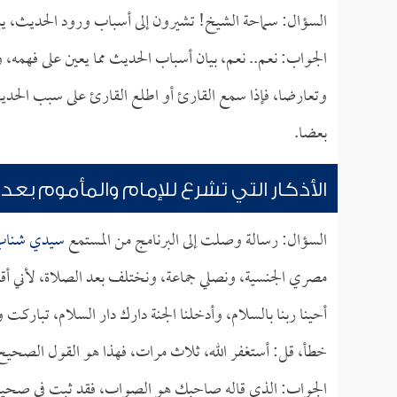
السؤال: سماحة الشيخ! تشيرون إلى أسباب ورود الحديث، يبدو
الجواب: نعم.. نعم، بيان أسباب الحديث مما يعين على فهمه، و
وتعارضا، فإذا سمع القارئ أو اطلع القارئ على سبب الحديث
بعضا.
الأذكار التي تشرع للإمام والمأموم بعد 
السؤال: رسالة وصلت إلى البرنامج من المستمع
سيدي شنا
مصري الجنسية، ونصلي جماعة، ونختلف بعد الصلاة، لأني أقول
أحينا ربنا بالسلام، وأدخلنا الجنة دارك دار السلام، تبارك
خطأ، قل: أستغفر الله، ثلاث مرات، فهذا هو القول الصحي
الجواب: الذي قاله صاحبك هو الصواب، فقد ثبت في صح