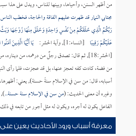
من أظهر السنن، وأحياها، وبينها للناس، ويدل على هذا سب
مجتابي النمار قد ظهرت عليهم الفاقة والحاجة، فخطب الناس ب
رَبَّكُمُ الَّذِي خَلَقَكُمْ مِنْ نَفْسٍ وَاحِدَةٍ وَخَلَقَ مِنْهَا زَوْجَهَا وَبَثَّ مِنْه
عَلَيْكُمْ رَقِيبًا
[النساء:1], وآية الحشر:
يَا أَيُّهَا الَّذِينَ آمَنُوا 
[الحشر:18], ثم قال: تصدق رجلٌ من درهمه، من دينا
من فضة، كادت كفه تعجز عنها، بل قد عجزت، فلما رأى النب
أسبابه، قال: من سن في الإسلام سنةً حسنة), يعني: أظهرها،
وغيره أن معنى الحديث: (
من سن في الإسلام سنة حسنة..
), 
الفاعل يكون له أجره، ويكون له مثل أجور من تابعه في ذلك.
معرفة أسباب ورود الأحاديث يعين على