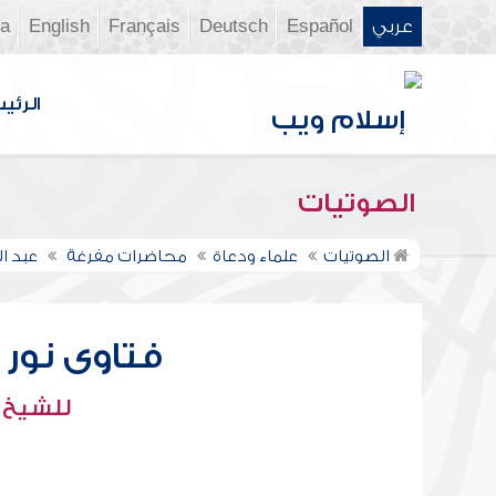
عربي
Español
Deutsch
Français
English
ia
الرئي
الصوتيات
الصوتيات
علماء ودعاة
محاضرات مفرغة
عبد ال
فتاوى نور عل
للشيخ : 