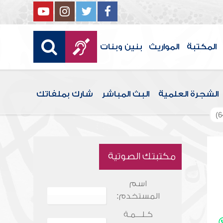
المكتبة
المواريث
بنين وبنات
الشجرة العلمية
البث المباشر
شارك بملفاتك
مكتبتك الصوتية
اسم
المستخدم:
كـلـــمـة