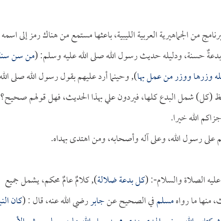
ج من الجماهيرية العربية الليبية، باعثها مستمع من هناك رمز إلى اسمه
دعةٌ حسنة، ودليله حديث رسول الله صلى الله عليه وسلم: (
من سن سنة
له وزرها ووزر من عمل بها
), وحينما أرد عليهم بقول رسول الله صلى الله
لفظ (كل) شمل البدع كلها، فيردون علي بهذا الحديث، فهل قولهم صحيح؟
زاكم الله خيرا.
م على رسول الله، وعلى آله وأصحابه، ومن اهتدى بهداه.
ليه الصلاة والسلام-: (
كل بدعة ضلالة
), كلامٌ عامٌ محكم، يشمل جميع
، منها ما رواه
مسلم
في الصحيح عن
جابر
رضي الله عنه، قال : (
كان الن