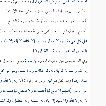
مخلصين له الدين، ولو كره الكافرون
), رواه
مسلم
في صحيح
أنه كان يقول هذا إذا سلم من صلاته، يعني: بعد الاستغفار ثل
المقدم : نعم, نعيدها مرةً ثانية، لو تكرمتم سماحة الشيخ.
الشيخ: يقول
ابن الزبير
: النبي صلى الله عليه وسلم كان يقول
على كل شيءٍ قدير، لا حول ولا قوة إلا بالله، لا إله إلا الله ولا
مخلصين له الدين، ولو كره الكافرون
).
وفي الصحيحين من حديث
المغيرة بن شعبة
رضي الله تعالى عن
إلا الله وحده لا شريك له، له الملك، وله الحمد، وهو على كل 
منك الجد
) وقد اتفق مع
ابن الزبير
على قول: (
لا إله إلا الله
ابن الزبير
: (
اللهم لا مانع لما أعطيت، ولا معطي لما منعت، ول
لا إله إلا الله ولا نعبد إلا إياه، له النعمة وله الفضل، وله ال