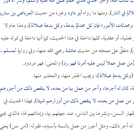
يث كتاب الله، وخير الهدي هدي محمدٍ صلى الله عليه وسلم، وشر الأمور
ةٍ في النار
), ومنها ما رواه
أبو داود
وغيره من حديث
العرباض بن سارية
 ومحدثات الأمور؛ فإن كل محدثةٍ بدعة، وكل بدعة ضلالة
), وهذا عام لا
فعلية، أو عقدية، كلها داخلة في هذا الحديث، كما أنها داخلة في قوله عليه
), متفقٌ على صحته من حديث
عائشة
رضي الله عنها، وفي روايةٍ لـ
مسلم
،
من عمل عملاً ليس عليه أمرنا فهو رد
) والمعنى: فهو مردود.
(
وكل بدعةٍ ضلالة
)، ويجب الحذر منها، والتحذير منها.
ة، كان له أجرها، وأجر من عمل بها من بعده، لا ينقص ذلك من أجورهم
ر من عمل من بعده، لا ينقص ذلك من أوزارهم شيئا
), فهذا الحديث في
ار السنن، ونشرها بين الناس، عند جهلهم بها، وإماتتهم لها، فالذي يحي
 له أجر ذلك، ومثل أجور من عمل بالسنة بأسبابه، فقوله: (من سن) يعني