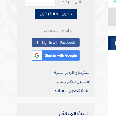
الـمـــــرور:
دخول المشتركين
أو الدخول بحساب
استرجاع الرمز السري
تسجيل عضو جديد
إعادة تفعيل حساب
البث المباشر