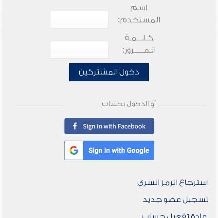
اسم
المستخدم:
كـلـــمـة
الـمـــــرور:
دخول المشتركين
أو الدخول بحساب
استرجاع الرمز السري
تسجيل عضو جديد
إعادة تفعيل حساب