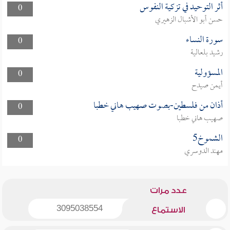
أثر التوحيد في تزكية النفوس
0
حسن أبو الأشبال الزهيري
سورة النساء
0
رشيد بلعالية
المسؤولية
0
أيمن صيدح
أذان من فلسطين-بصوت صهيب هاني خطبا
0
صهيب هاني خطبا
الشموخ5
0
مهند الدوسري
عدد مرات
3095038554
الاستماع