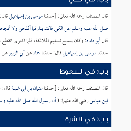
قال المصنف رحمه الله تعالى: [حدثنا
موسى بن إسماعيل
قال: 
صلى الله عليه وسلم عن الكي فاكتوينا, فما أفلحن ولا أنج
قال
أبو داود
: وكان يسمع تسليم الملائكة، فلما اكتوى انقطع ع
حدثنا
موسى بن إسماعيل
قال: حدثنا
حماد
عن
أبي الزبير
عن
ج
باب: في السعوط
قال المصنف رحمه الله تعالى: [حدثنا
عثمان بن أبي شيبة
قال: ح
ابن عباس
رضي الله عنهما: (
أن رسول الله صلى الله عليه و
باب: في النشرة