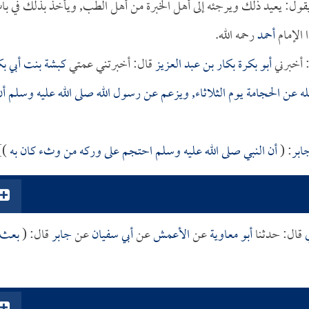
يقول: يعيد ذلك ويرجئه إلى أهل الخبرة من أهل الطب, ويأخذ بذلك في با
ا الإمام
أحمد
رحمه الله.
 أخبرني
أبو بكرة بكار بن عبد العزيز
قال: أخبرتني عمتي
كبشة بنت أبي بك
له عن الحجامة يوم الثلاثاء, ويزعم عن رسول الله صلى الله عليه وسلم أن
ابر
: (
أن النبي صلى الله عليه وسلم احتجم على وركه من وثء كان به
].
قال: حدثنا
أبو معاوية
عن
الأعمش
عن
أبي سفيان
عن
جابر
قال: (
بعث