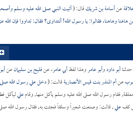
لاقة
عن
أسامة بن شريك
قال: (
أتيت النبي صلى الله عليه وسلم وأصحا
هنا وهاهنا، فقالوا: يا رسول الله! أنتداوى؟ فقال: تداووا فإن الله عز
حدثنا
أبو داود
و
أبو عامر
وهذا لفظ
أبي عامر
، عن
فليح بن سليمان
عن
أي
قوب
عن
أم المنذر بنت قيس الأنصارية
قالت: (
دخل علي رسول الله صلى
 معلقة, فقام رسول الله صلى الله عليه وسلم يأكل منها, وقام
علي
ليأكل فط
تى كف
علي
, قالت: وصنعت شعيراً وسلقاً فجئت به, فقال رسول الله صلى