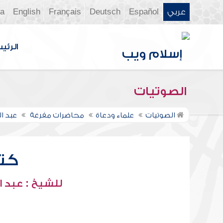
عربي
Español
Deutsch
Français
English
ia
الرئي
الصوتيات
الصوتيات
علماء ودعاة
محاضرات مفرغة
عبد ا
كت
للشيخ : عبد ا