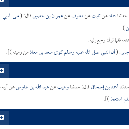
حدثنا
حماد
عن
ثابت
عن
مطرف
عن
عمران بن حصين
قال: (
نهى النبي
حن
).
نه، فلما ترك رجع إليه.
ابر
: (
أن النبي صلى الله عليه وسلم كوى
سعد بن معاذ
من رميته )].
دثنا
أحمد بن إسحاق
قال: حدثنا
وهيب
عن
عبد الله بن طاوس
عن أبيه 
سلم استعط
)].