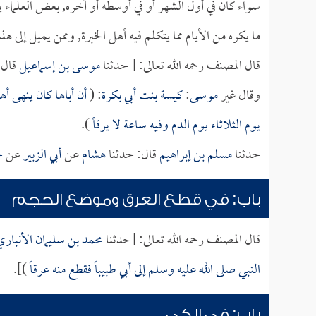
سواء كان في أول الشهر أو في أوسطه أو آخره, بعض العلماء 
ما يكره من الأيام مما يتكلم فيه أهل الخبرة, وممن يميل إلى هذ
قال المصنف رحمه الله تعالى: [ حدثنا
موسى بن إسماعيل
قال:
وقال غير
موسى
:
كيسة بنت أبي بكرة
: (
أن أباها كان ينهى أه
يوم الثلاثاء يوم الدم وفيه ساعة لا يرقأ
).
حدثنا
مسلم بن إبراهيم
قال: حدثنا
هشام
عن
أبي الزبير
عن
ج
باب: في قطع العرق وموضع الحجم
قال المصنف رحمه الله تعالى: [حدثنا
محمد بن سليمان الأنباري
النبي صلى الله عليه وسلم إلى أبي طبيباً فقطع منه عرقاً
)].
باب: في الكي