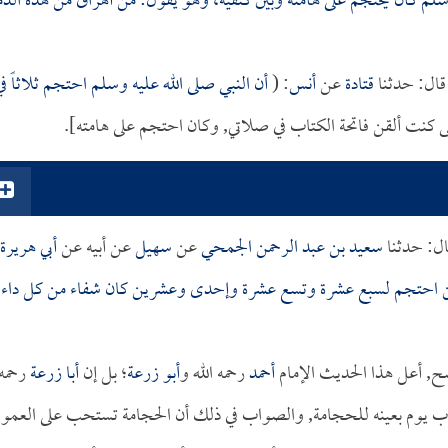
وسلم كان يحتجم على هامته وبين كتفيه، وهو يقول: من أهراق من هذه الدم
قال: حدثنا
قتادة
عن
أنس
: (
أن النبي صلى الله عليه وسلم احتجم ثلاثاً في
نت ألقن فاتحة الكتاب في صلاتي, وكان احتجم على هامته].
ل: حدثنا
سعيد بن عبد الرحمن الجمحي
عن
سهيل
عن أبيه عن
أبي هريرة
احتجم لسبع عشرة وتسع عشرة وإحدى وعشرين كان شفاء من كل داء
, أعل هذا الحديث الإمام
أحمد
رحمه الله و
أبو زرعة
؛ بل إن
أبا زرعة
رحمه
حباب يوم بعينه للحجامة, والصواب في ذلك أن الحجامة تستحب على العموم