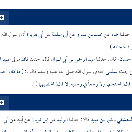
حدثنا
حماد
عن
محمد بن عمرو
عن
أبي سلمة
عن
أبي هريرة
أن رسول الله
ر فالحجامة
).
 حسان
- قال: حدثنا
عبد الرحمن بن أبي الموال
قال: حدثنا
فائد
مولى
عبيد ال
 جدته
سلمى
خادم رسول الله صلى الله عليه وسلم قالت: (
ما كان أحد
 قال: احتجم, ولا وجعاً في رجليه إلا قال: اخضبهما
)].
الدمشقي
و
كثير بن عبيد
قالا: حدثنا
الوليد
عن
ابن ثوبان
عن أبيه عن
أبي