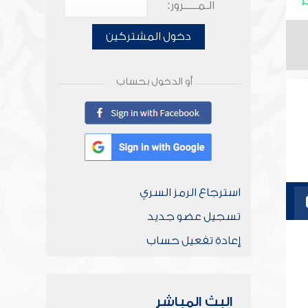
الـمـــــرور:
دخول المشتركين
أو الدخول بحساب
استرجاع الرمز السري
تسجيل عضو جديد
إعادة تفعيل حساب
البث المباشر