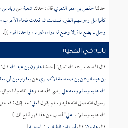
حدثنا
حفص بن عمر النمري
قال: حدثنا
شعبة
عن
زياد بن ع
كأنما على رءوسهم الطير، فسلمت ثم قعدت فجاء الأعراب من ها
وجل لم يضع داءً إلا وضع له دواء، غير داء واحد: الهرم
)].
باب: في الحمية
قال المصنف رحمه الله تعالى: [حدثنا
هارون بن عبد الله
قال: 
بن عبد الرحمن بن صعصعة الأنصاري
عن
يعقوب بن أبي يع
الله عليه وسلم ومعه
علي
رضي الله عنه و
علي
ناقه ولنا دوالي
رسول الله صلى الله عليه وسلم يقول لـ
علي
: مه, إنك ناقه ح
الله عليه وسلم: يا
علي
! أصب من هذا فهو أنفع لك ).
قال
هارون
: قال
أبو داود الطيالسي
:
العدوية
].