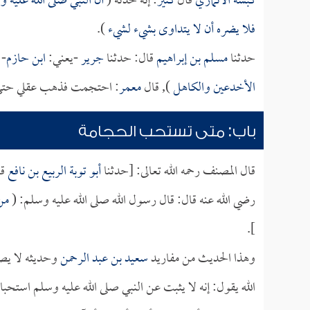
كبشة الأنماري
قال
كثير
: إنه حدثه (
أن النبي صلى الله عليه 
فلا يضره أن لا يتداوى بشيء لشيء
).
حدثنا
مسلم بن إبراهيم
قال: حدثنا
جرير
-يعني:
ابن حازم
- 
الأخدعين والكاهل
), قال
معمر
: احتجمت فذهب عقلي حتى ك
باب: متى تستحب الحجامة
قال المصنف رحمه الله تعالى: [حدثنا
أبو توبة الربيع بن نافع
قا
رضي الله عنه قال: قال رسول الله صلى الله عليه وسلم: (
من 
].
وهذا الحديث من مفاريد
سعيد بن عبد الرحمن
وحديثه لا يصح
الله يقول: إنه لا يثبت عن النبي صلى الله عليه وسلم است