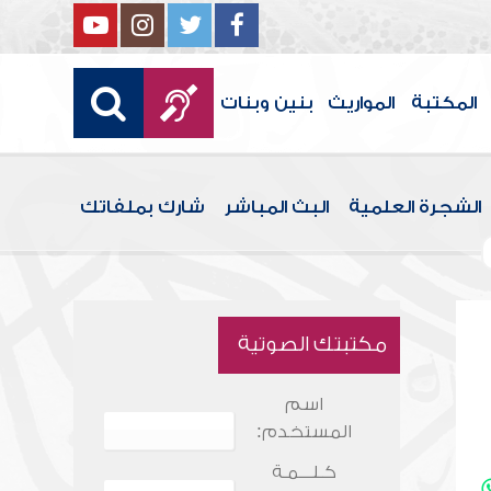
المكتبة
المواريث
بنين وبنات
الشجرة العلمية
البث المباشر
شارك بملفاتك
مكتبتك الصوتية
اسم
المستخدم:
كـلـــمـة