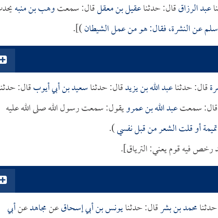
ا
عبد الرزاق
قال: حدثنا
عقيل بن معقل
قال: سمعت
وهب بن منبه
يحد
سلم عن النشرة، فقال: هو من عمل الشيطان
)].
رة
قال: حدثنا
عبد الله بن يزيد
قال: حدثنا
سعيد بن أبي أيوب
قال: حدثنا
ال: سمعت
عبد الله بن عمرو
يقول: سمعت رسول الله صلى الله عليه
ت تميمة أو قلت الشعر من قبل نفسي
).
د رخص فيه قوم يعني: الترياق].
حدثنا
محمد بن بشر
قال: حدثنا
يونس بن أبي إسحاق
عن
مجاهد
عن
أبي