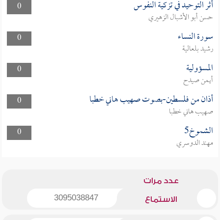
أثر التوحيد في تزكية النفوس
0
حسن أبو الأشبال الزهيري
سورة النساء
0
رشيد بلعالية
المسؤولية
0
أيمن صيدح
أذان من فلسطين-بصوت صهيب هاني خطبا
0
صهيب هاني خطبا
الشموخ5
0
مهند الدوسري
عدد مرات
3095038847
الاستماع