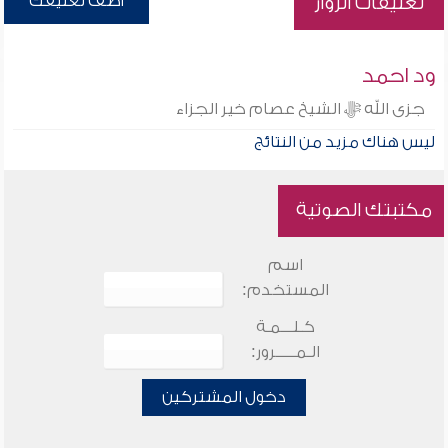
أضف تعليقك
تعليقات الزوار
ود احمد
جزى الله ﷻ الشيخ عصام خير الجزاء
ليس هناك مزيد من النتائج
مكتبتك الصوتية
اسم
المستخدم:
كـلـــمـة
الـمـــــرور:
دخول المشتركين