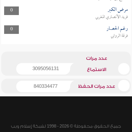
مرض الكبر
0
فريد الأنصاري المغربي
رغم الحصار
0
فرقة الروابي
عدد مرات
3095056131
الاستماع
عدد مرات الحفظ
840334477
جميع الحقوق محفوظة © 2026 - 1998 لشبكة إسلام ويب