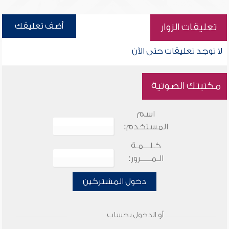
أضف تعليقك
تعليقات الزوار
لا توجد تعليقات حتى الآن
مكتبتك الصوتية
اسم
المستخدم:
كـلـــمـة
الـمـــــرور:
دخول المشتركين
أو الدخول بحساب