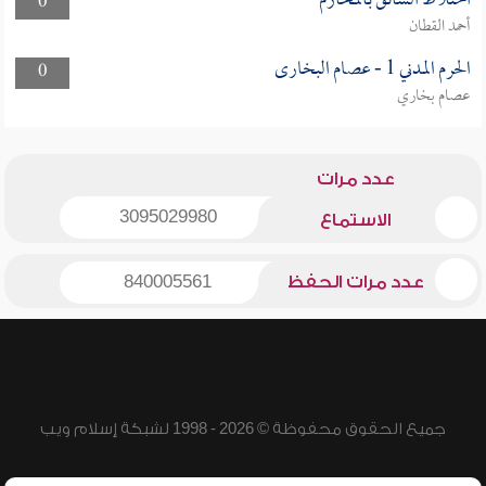
اختلاط السائق بالمحارم
0
أحمد القطان
الحرم المدني 1 - عصام البخارى
0
عصام بخاري
عدد مرات
3095029980
الاستماع
عدد مرات الحفظ
840005561
جميع الحقوق محفوظة © 2026 - 1998 لشبكة إسلام ويب