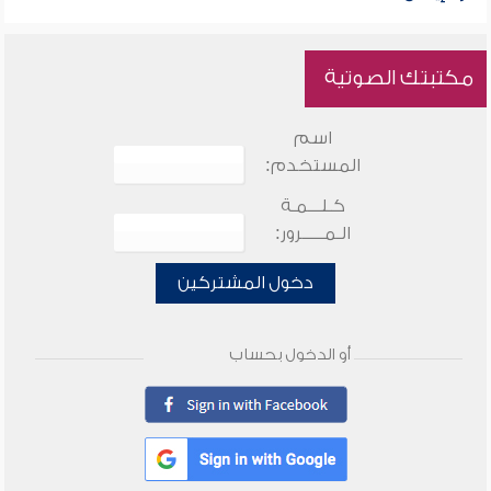
مكتبتك الصوتية
اسم
المستخدم:
كـلـــمـة
الـمـــــرور:
دخول المشتركين
أو الدخول بحساب