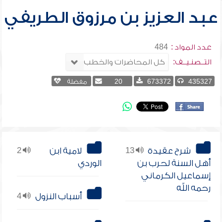
عبد العزيز بن مرزوق الطريفي
عدد المواد :
484
التــصنـيــف:
435327
673372
20
مفضلة
شرح عقيدة
13
لامية ابن
2
أهل السنة لحرب بن
الوردي
إسماعيل الكرماني
رحمه الله
أسباب النزول
4