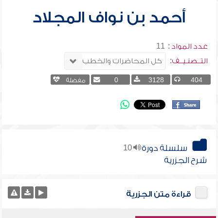
أحمد بن نواف المجلاد
عدد المواد :
11
التــصنـيــف:
404
3128
0
مفضلة
سلسلة دورة
10
شرح الجزرية
قراءة متن الجزرية