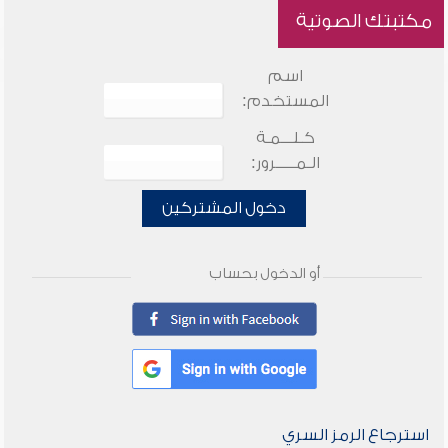
مكتبتك الصوتية
اسم
المستخدم:
كـلـــمـة
الـمـــــرور:
دخول المشتركين
أو الدخول بحساب
استرجاع الرمز السري