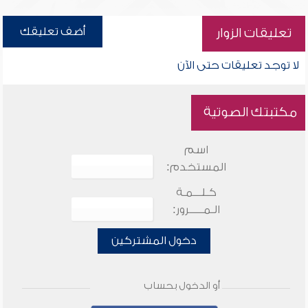
أضف تعليقك
تعليقات الزوار
لا توجد تعليقات حتى الآن
مكتبتك الصوتية
اسم
المستخدم:
كـلـــمـة
الـمـــــرور:
دخول المشتركين
أو الدخول بحساب