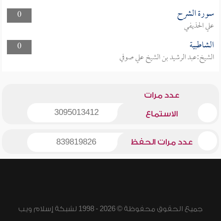
سورة الشرح
0
علي الحذيفي
الشاطبية
0
الشيخ:عبد الرشيد بن الشيخ علي صوفي
عدد مرات
3095013412
الاستماع
عدد مرات الحفظ
839819826
جميع الحقوق محفوظة © 2026 - 1998 لشبكة إسلام ويب