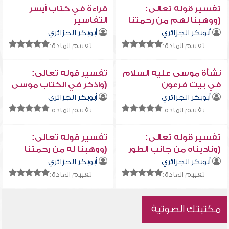
تفسير قوله تعالى:
قراءة في كتاب أيسر
(ووهبنا لهم من رحمتنا
التفاسير
وجعلنا لهم لسان صدق
أبوبكر الجزائري
أبوبكر الجزائري
علياً)
تقييم المادة:
تقييم المادة:
نشأة موسى عليه السلام
تفسير قوله تعالى:
في بيت فرعون
(واذكر في الكتاب موسى
إنه كان مخلصاً وكان
أبوبكر الجزائري
أبوبكر الجزائري
رسولاً نبياً)
تقييم المادة:
تقييم المادة:
تفسير قوله تعالى:
تفسير قوله تعالى:
(وناديناه من جانب الطور
(ووهبنا له من رحمتنا
الأيمن وقربناه نجيَّا)
أخاه هارون نبياً)
أبوبكر الجزائري
أبوبكر الجزائري
تقييم المادة:
تقييم المادة:
مكتبتك الصوتية