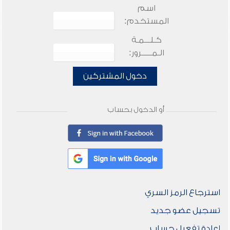
اسم
المستخدم:
كـلـــمـة
الـمـــــرور:
دخول المشتركين
أو الدخول بحساب
استرجاع الرمز السري
تسجيل عضو جديد
إعادة تفعيل حساب