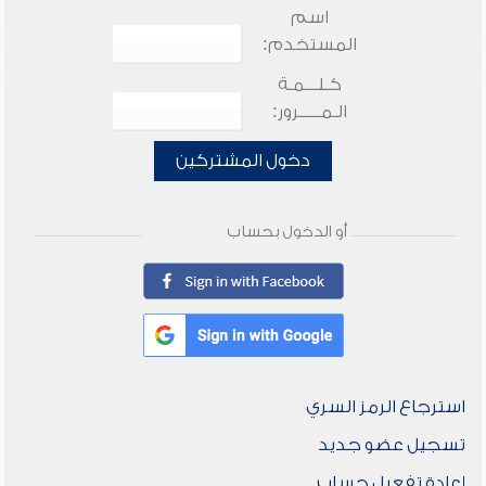
اسم
المستخدم:
كـلـــمـة
الـمـــــرور:
دخول المشتركين
أو الدخول بحساب
استرجاع الرمز السري
تسجيل عضو جديد
إعادة تفعيل حساب