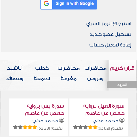
استرجاع الرمز السري
تسجيل عضو جديد
إعادة تفعيل حساب
قرآن كريم
محاضرات
محاضرات
خطب
أناشيد
ودروس
مفرغة
الجمعة
وقصائد
المزيد
المزيد
المزيد
المزيد
المزيد
سورة الفيل برواية
سورة يس برواية
حفص عن عاصم
حفص عن عاصم
محمد مكي
محمد مكي
تقييم المادة:
تقييم المادة: