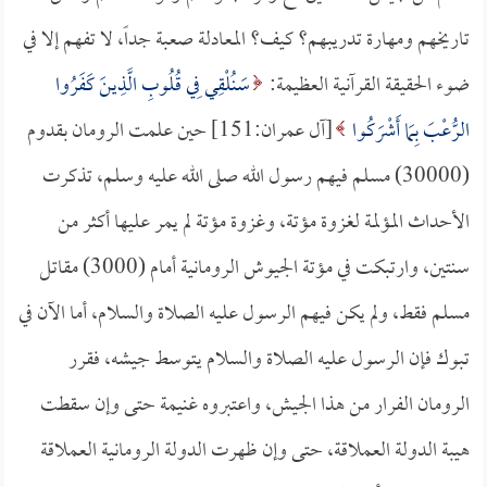
تاريخهم ومهارة تدريبهم؟ كيف؟ المعادلة صعبة جداً، لا تفهم إلا في
ضوء الحقيقة القرآنية العظيمة:
سَنُلْقِي فِي قُلُوبِ الَّذِينَ كَفَرُوا
الرُّعْبَ بِمَا أَشْرَكُوا
[آل عمران:151] حين علمت الرومان بقدوم
(30000) مسلم فيهم رسول الله صلى الله عليه وسلم، تذكرت
الأحداث المؤلمة لغزوة مؤتة، وغزوة مؤتة لم يمر عليها أكثر من
سنتين، وارتبكت في مؤتة الجيوش الرومانية أمام (3000) مقاتل
مسلم فقط، ولم يكن فيهم الرسول عليه الصلاة والسلام، أما الآن في
تبوك فإن الرسول عليه الصلاة والسلام يتوسط جيشه، فقرر
الرومان الفرار من هذا الجيش، واعتبروه غنيمة حتى وإن سقطت
هيبة الدولة العملاقة، حتى وإن ظهرت الدولة الرومانية العملاقة