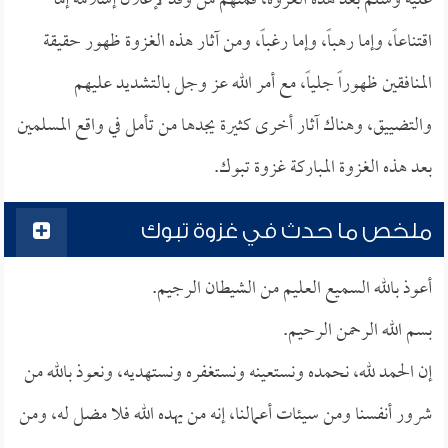
عليه وسلم بعد هذه الغزوة، فمنهم من وفد لإعلان إسلامه إما
اقتناعاً، وإما رهباً، وإما رغباً، ومن آثار هذه الغزوة ظهور حقيقة
المنافقين ظهوراً جلياً، مع أمر الله عز وجل بالتشديد عليهم
والتضييق، وهناك آثار أخرى كثيرة يجدها من تأمل في واقع المسلمين
بعد هذه الغزوة المباركة غزوة تبوك.
ملخص ما حدث في غزوة تبوك
أعوذ بالله السميع العليم من الشيطان الرجيم.
بسم الله الرحمن الرحيم.
إن الحمد لله، نحمده ونستعينه ونستغفره ونستهديه، ونعوذ بالله من
شرور أنفسنا ومن سيئات أعمالنا، إنه من يهده الله فلا مضل له، ومن