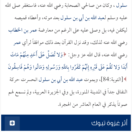
سلول
، وكان من صالحي الصحابة رضي الله عنه، فاستغفر صلى الله
عليه وسلم لـ
عبد الله بن أبي بن سلول
بعد موته، وأعطاه قميصه
ليكفن فيه، بل وصلى عليه على الرغم من معارضة
عمر بن الخطاب
رضي الله عنه لذلك، وقد نزل القرآن بعد ذلك موافقاً لرأي
عمر
رضي الله عنه، قال الله عز وجل:
وَلا تُصَلِّ عَلَى أَحَدٍ مِنْهُمْ مَاتَ
أَبَدًا وَلا تَقُمْ عَلَى قَبْرِهِ إِنَّهُمْ كَفَرُوا بِاللَّهِ وَرَسُولِهِ وَمَاتُوا وَهُمْ فَاسِقُونَ
[التوبة:84]، وبموت
عبد الله بن أبي بن سلول
انحسرت حركة
النفاق جداً في المدينة المنورة، بل وفي الجزيرة العربية، ولم نسمع لهم
صوتاً يذكر في العام العاشر من الهجرة.
أثر غزوة تبوك