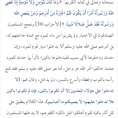
سبحانه وتعالى في كتابه الكريم:
وَمَا كَانَ لِمُؤْمِنٍ وَلا مُؤْمِنَةٍ إِذَا قَضَى
اللَّهُ وَرَسُولُهُ أَمْرًا أَنْ يَكُونَ لَهُمُ الْخِيَرَةُ مِنْ أَمْرِهِمْ وَمَنْ يَعْصِ اللَّهَ
وَرَسُولَهُ فَقَدْ ضَلَّ ضَلالًا مُبِينًا
[الأحزاب:36] ونجح المسلمون
الصادقون في الاختبار ولم يشربوا من ماء ثمود مع شدة حاجتهم له،
بل أمرهم صلى الله عليه وسلم ألا يدخلوا ديار قوم ثمود، وإن
حدث ودخلوها لأي سبب فليدخلوها باكين؛ تأثراً بما حدث لثمود
عندما خالفوا أمر الله عز وجل، أما هو صلى الله عليه وسلم فقد قنع
رأسه بالثوب وغطاه وأسرع بالمسير، ولم يدخل، وقال لهم: (
لا
تدخلوا على هؤلاء المعذبين إلا أن تكونوا باكين، فإن لم تكونوا باكين
فلا تدخلوا عليهم؛ لا يصيبكم ما أصابهم
)، هذا الكلام ينطبق على
كل آثار باقية لقوم أهلكوا قبل ذلك؛ لكفرهم، لا يدخلها المسلمون