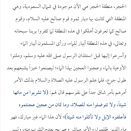
الحجر، منطقة الحجر هي الآن موجودة في شمال السعودية، وهي
المنطقة التي كانت بها ديار ثمود قوم صالح عليه السلام، وقوم
صالح كما تعرفون أهلكوا في هذه المنطقة لما كفروا بربنا سبحانه
وتعالى، في هذه المنطقة أبيار للماء، ورأى المسلمون أبيار الماء
وأسرعوا إليها قبل استئذان الرسول صلى الله عليه وسلم، وملئوا
الأوعية بالماء وعجنوا العجين بهذا الماء؛ ليصنعوا خبزاً يشبعهم بعد
طول جوع، فلما علم الرسول عليه الصلاة والسلام بذلك الأمر
أمرهم بأمر شاق جداً على نفوسهم قال لهم: (
لا تشربوا من مائها
شيئاً، ولا تتوضئوا منه للصلاة، وما كان من عجين عجنتموه
فأعلفوه الإبل ولا تأكلوا منه شيئاً
)؛ لأن هذا الماء غير مبارك، فهو
ماء الذين ظلموا، والأمر مباشر وصريح بعدم الشرب منه، وليس