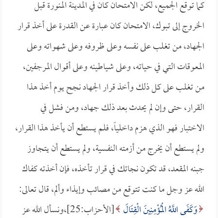
كما توقع الجميع، لكن الامتحان كان في المدينة المنورة قبل
الخروج إلى تبوك، الامتحان كان عبارة عن القدرة على أخذ قرار
الجهاد، من تغلب على نفسه وعلى ظروفه وعلى شهواته وعلى
المعوقات التي في حياته، وعلى شياطينه وعلى أقوال المرجفين،
من تغلب على كل ذلك وأخذ قرار الجهاد نجح يوم أخذ هذا
القرار، حتى وإن لم يحدث بعد ذلك جهاد، ومن فشل في
الاختبار فهو الذي هزم داخلياً، فلم يستطع أن يأخذ هذا القرار،
ولم يستطع أن يخرج من أزمته النفسية، ولم يستطع أن يتجاوز
جبنه المقعد، قد تكون نجاتك في قرار تأخذه، فإن أخذته كفاك
الله عز وجل ما كنت تتوقع من مصائب وإيذاء وألم، قال تعالى:
وَكَفَى اللَّهُ الْمُؤْمِنِينَ الْقِتَالَ
[الأحزاب:25]،ونسأل الله عز