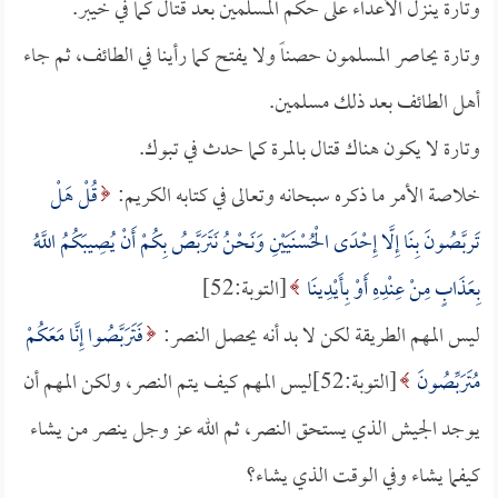
وتارة ينزل الأعداء على حكم المسلمين بعد قتال كما في خيبر.
وتارة يحاصر المسلمون حصناً ولا يفتح كما رأينا في الطائف، ثم جاء
أهل الطائف بعد ذلك مسلمين.
وتارة لا يكون هناك قتال بالمرة كما حدث في تبوك.
خلاصة الأمر ما ذكره سبحانه وتعالى في كتابه الكريم:
قُلْ هَلْ
تَربَّصُونَ بِنَا إِلَّا إِحْدَى الْحُسْنَيَيْنِ وَنَحْنُ نَتَرَبَّصُ بِكُمْ أَنْ يُصِيبَكُمُ اللَّهُ
بِعَذَابٍ مِنْ عِنْدِهِ أَوْ بِأَيْدِينَا
[التوبة:52]
ليس المهم الطريقة لكن لا بد أنه يحصل النصر:
فَتَرَبَّصُوا إِنَّا مَعَكُمْ
مُتَرَبِّصُونَ
[التوبة:52]ليس المهم كيف يتم النصر، ولكن المهم أن
يوجد الجيش الذي يستحق النصر، ثم الله عز وجل ينصر من يشاء
كيفما يشاء وفي الوقت الذي يشاء؟