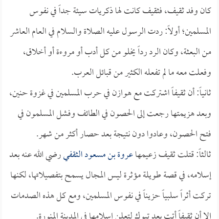
كان وفد ثقيف، فثقيف كانت لها ذكريات سيئة جداً في نفوس
المسلمين؛ أولاً: ردت الرسول عليه الصلاة والسلام في العام العاشر
من البعثة، وكان الرد رداً يخلو من كل أدب أو مروءة أو أخلاق،
وفعلت معه ما لم تفعله الكثير من قبائل العرب.
ثانياً: أن ثقيفاً اشتركت مع هوازن في حرب المسلمين في غزوة حنين،
وبعد هزيمتها رجعت إلى الحصون في الطائف وفشل المسلمون في
فتح الحصون، وعادوا دون نتيجة بعد حصار أكثر من شهر.
ثالثاً: قتلت ثقيف زعيمها
عروة بن مسعود الثقفي
رضي الله عنه بعد
إسلامه، في قصة طويلة مؤثرة ليس المجال يسمح بتفصيلاتها، لكنها
تركت أثراً سلبياً حزيناً في نفوس المسلمين، ومع كل هذه الصدمات
إلا أن ثقيفاً أتت بعد تبوك لتعلن إسلامها في المدينة المنورة.