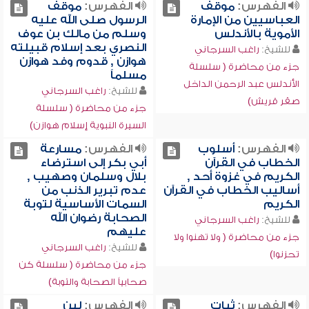
الفهرس:
موقف
الفهرس:
موقف
العباسيين من الإمارة
الرسول صلى الله عليه
الأموية بالأندلس
وسلم من مالك بن عوف
النصري بعد إسلام قبيلته
للشيخ:
راغب السرجاني
هوازن , قدوم وفد هوازن
جزء من محاضرة ( سلسلة
مسلماً
الأندلس عبد الرحمن الداخل
للشيخ:
راغب السرجاني
صقر قريش)
جزء من محاضرة ( سلسلة
السيرة النبوية إسلام هوازن)
الفهرس:
أسلوب
الفهرس:
مسارعة
الخطاب في القرآن
أبي بكر إلى استرضاء
الكريم في غزوة أحد ,
بلال وسلمان وصهيب ,
أساليب الخطاب في القرآن
عدم تبرير الذنب من
الكريم
السمات الأساسية لتوبة
الصحابة رضوان الله
للشيخ:
راغب السرجاني
عليهم
جزء من محاضرة ( ولا تهنوا ولا
للشيخ:
راغب السرجاني
تحزنوا)
جزء من محاضرة ( سلسلة كن
صحابياً الصحابة والتوبة)
الفهرس:
ثبات
الفهرس:
لين