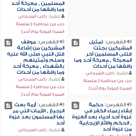
المسلمين , معركة أحد
وما رافقها من أحداث
للشيخ:
راغب السرجاني
جزء من محاضرة ( سلسلة
السيرة النبوية يوم أحد)
الفهرس:
تمثيل
الفهرس:
موقف
المشركين بجثث
المشركين من إشاعة
قتلى المسلمين آخر
قتل النبي صلى الله عليه
المعركة , معركة أحد وما
وسلم وتمثيلهم
رافقها من أحداث
بالشهداء , معركة أحد
وما رافقها من أحداث
للشيخ:
راغب السرجاني
للشيخ:
راغب السرجاني
جزء من محاضرة ( سلسلة
جزء من محاضرة ( سلسلة
السيرة النبوية يوم أحد)
السيرة النبوية يوم أحد)
الفهرس:
حكمة
الفهرس:
أزمة بعث
إبقاء زعماء الكفر في
الرجيع , الأزمات التي مر
غزوة أحد أحياءً بعد الغزوة
بها المسلمون بعد غزوة
, الحكم والآثار الإيجابية
أحد
من غزوة أحد
للشيخ:
راغب السرجاني
للشيخ:
راغب السرجاني