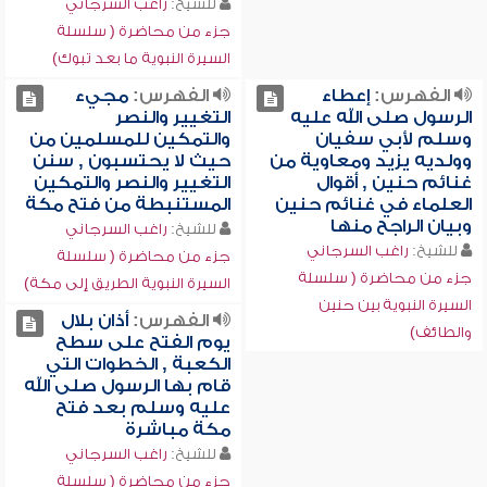
للشيخ:
راغب السرجاني
جزء من محاضرة ( سلسلة
السيرة النبوية ما بعد تبوك)
الفهرس:
إعطاء
الفهرس:
مجيء
الرسول صلى الله عليه
التغيير والنصر
وسلم لأبي سفيان
والتمكين للمسلمين من
وولديه يزيد ومعاوية من
حيث لا يحتسبون , سنن
غنائم حنين , أقوال
التغيير والنصر والتمكين
العلماء في غنائم حنين
المستنبطة من فتح مكة
وبيان الراجح منها
للشيخ:
راغب السرجاني
للشيخ:
راغب السرجاني
جزء من محاضرة ( سلسلة
جزء من محاضرة ( سلسلة
السيرة النبوية الطريق إلى مكة)
السيرة النبوية بين حنين
الفهرس:
أذان بلال
والطائف)
يوم الفتح على سطح
الكعبة , الخطوات التي
قام بها الرسول صلى الله
عليه وسلم بعد فتح
مكة مباشرة
للشيخ:
راغب السرجاني
جزء من محاضرة ( سلسلة