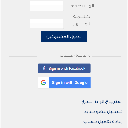
المستخدم:
كـلـــمـة
الـمـــــرور:
دخول المشتركين
أو الدخول بحساب
استرجاع الرمز السري
تسجيل عضو جديد
إعادة تفعيل حساب