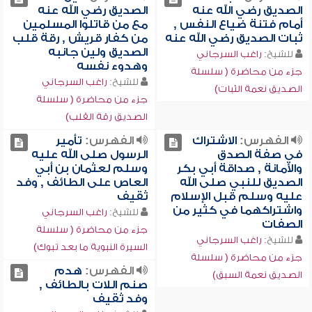
الصديق رضي الله عنه
الصديق رضي الله عنه
أمام فتنة ضياع النفس ,
مع من قاتلوا المسلمين
ثبات الصديق رضي الله عنه
من كفار قريش , رقة قلب
الصديق ولين جانبه
للشيخ:
راغب السرجاني
وهدوء نفسه
جزء من محاضرة ( سلسلة
للشيخ:
راغب السرجاني
الصديق نعمة الثبات)
جزء من محاضرة ( سلسلة
الصديق رقة القلب)
الفهرس:
الاشتراك
الفهرس:
تأمير
في صفة الصدق
الرسول صلى الله عليه
والأمانة , صداقة أبي بكر
وسلم لعثمان بن أبي
الصديق للنبي صلى الله
العاص على الطائف , وفد
عليه وسلم قبل الإسلام
ثقيف
واشتراكهما في كثير من
للشيخ:
راغب السرجاني
الصفات
جزء من محاضرة ( سلسلة
للشيخ:
راغب السرجاني
السيرة النبوية ما بعد تبوك)
جزء من محاضرة ( سلسلة
الفهرس:
هدم
الصديق نعمة السبق)
صنم اللات بالطائف ,
وفد ثقيف