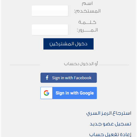
اسم
المستخدم:
كـلـــمـة
الـمـــــرور:
دخول المشتركين
أو الدخول بحساب
استرجاع الرمز السري
تسجيل عضو جديد
إعادة تفعيل حساب