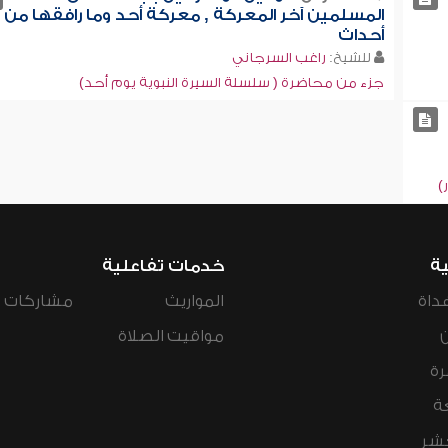
المسلمين آخر المعركة , معركة أحد وما رافقها من
أحداث
للشيخ:
راغب السرجاني
جزء من محاضرة ( سلسلة السيرة النبوية يوم أحد)
)
ية
خدمات تفاعلية
داة
المواريث
مشاركات ال
مواقيت الصلاة
رة
ة
عشر