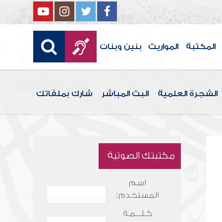
المكتبة
المواريث
بنين وبنات
الشجرة العلمية
البث المباشر
شارك بملفاتك
مكتبتك الصوتية
اسم
المستخدم:
كـلـــمـة