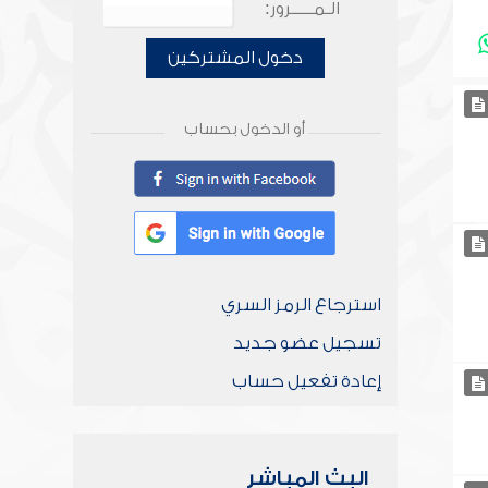
الـمـــــرور:
دخول المشتركين
أو الدخول بحساب
استرجاع الرمز السري
تسجيل عضو جديد
إعادة تفعيل حساب
البث المباشر