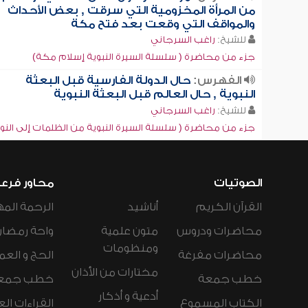
من المرأة المخزومية التي سرقت , بعض الأحداث
والمواقف التي وقعت بعد فتح مكة
للشيخ:
راغب السرجاني
جزء من محاضرة ( سلسلة السيرة النبوية إسلام مكة)
الفهرس:
حال الدولة الفارسية قبل البعثة
النبوية , حال العالم قبل البعثة النبوية
للشيخ:
راغب السرجاني
جزء من محاضرة ( سلسلة السيرة النبوية من الظلمات إلى النور
الصوتيات
محاور فرع
القرآن الكريم
أناشيد
الرحمة المه
محاضرات ودروس
متون علمية
واحة رمضان
ومنظومات
محاضرات مفرغة
الحج و العم
مختارات من الأذان
خطب جمعة
خطب جمع
أدعية و أذكار
الكتاب المسموع
القراءات ال