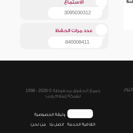
الاستماع
3095030312
عدد مرات الحفظ
840008411
زوار
جميع الحقوق محفوظة © 2026 - 1998
لشبكة إسلام ويب
وثيقة الخصوصية
اتفاقية الخدمة
اتصل بنا
من نحن