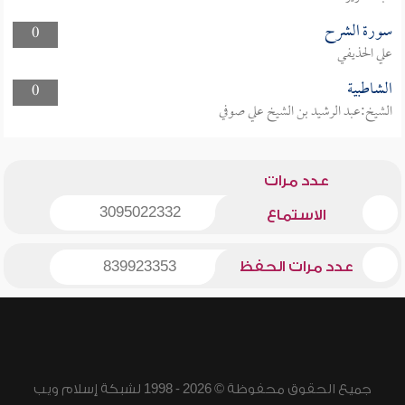
سورة الشرح
0
علي الحذيفي
الشاطبية
0
الشيخ:عبد الرشيد بن الشيخ علي صوفي
عدد مرات
3095022332
الاستماع
عدد مرات الحفظ
839923353
جميع الحقوق محفوظة © 2026 - 1998 لشبكة إسلام ويب