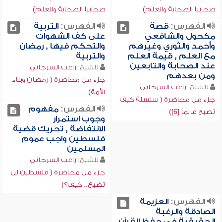
صحابياً الصحابة والعلم)
صحابياً الصحابة والعلم)
الفهرس:
قصة
الفهرس:
التربية
مكحول والشافعي
على كف الشهوات
وأحمد والثوري وغيرهم
والتحكم فيها , رمضان
مع العلم , قيمة العلم
والتربية
عند الصحابة والتابعين
للشيخ:
راغب السرجاني
ومن بعدهم
جزء من محاضرة ( رمضان وبناء
للشيخ:
راغب السرجاني
الأمة)
جزء من محاضرة ( سلسلة كيف
الفهرس:
مفهوم
تصبح عالماً [6])
وجوب استمرار
الانتفاضة , تحريك قضية
فلسطين واجب عموم
المسلمين
للشيخ:
راغب السرجاني
جزء من محاضرة ( فلسطين لن
تضيع.. كيف؟)
الفهرس:
العزيمة
الصادقة والرغبة
الحقيقية في حفظ القرآن