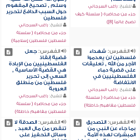
وسلم , تصحيح المفهوم
للشيخ:
راغب السرجاني
حول السبب الدافع لتحرير
جزء من محاضرة ( سلسلة كيف
فلسطين
تصبح عالماً [8])
للشيخ:
راغب السرجاني
جزء من محاضرة ( سلسلة
فلسطين فلسطين إسلامية)
الفهرس:
شهداء
الفهرس:
جعل
فلسطين لن يعدموا
قضية إنقاذ
الأجر من الله , تعليقات
الفلسطينيين من الإبادة
على قضية دماء
هي القضية الأساسية ,
الفلسطينيين في
السعي إلى تحرير
الانتفاضة
فلسطين من منطلق
العروبة
للشيخ:
راغب السرجاني
للشيخ:
راغب السرجاني
جزء من محاضرة ( سلسلة
جزء من محاضرة ( سلسلة
فلسطين مفاهيم خاطئة)
فلسطين مفاهيم خاطئة)
الفهرس:
التصديق
الفهرس:
الصدقة لا
بما جاء عن النبي من
تنقص من مال العبد ,
المبشرات لهذه الأمة ,
وسائل التحفيز على