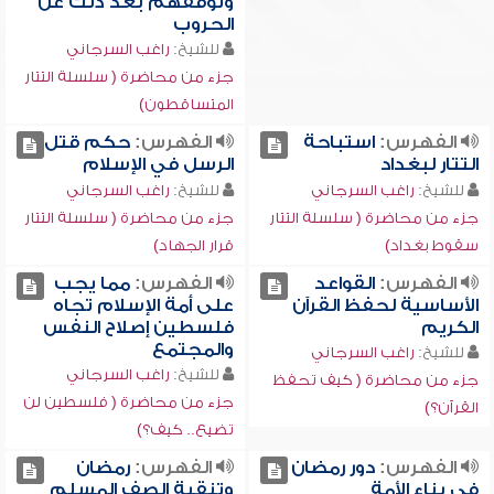
وتوقفهم بعد ذلك عن
الحروب
للشيخ:
راغب السرجاني
جزء من محاضرة ( سلسلة التتار
المتساقطون)
الفهرس:
استباحة
الفهرس:
حكم قتل
التتار لبغداد
الرسل في الإسلام
للشيخ:
راغب السرجاني
للشيخ:
راغب السرجاني
جزء من محاضرة ( سلسلة التتار
جزء من محاضرة ( سلسلة التتار
سقوط بغداد)
قرار الجهاد)
الفهرس:
القواعد
الفهرس:
مما يجب
الأساسية لحفظ القرآن
على أمة الإسلام تجاه
الكريم
فلسطين إصلاح النفس
والمجتمع
للشيخ:
راغب السرجاني
للشيخ:
راغب السرجاني
جزء من محاضرة ( كيف تحفظ
جزء من محاضرة ( فلسطين لن
القرآن؟)
تضيع.. كيف؟)
الفهرس:
دور رمضان
الفهرس:
رمضان
في بناء الأمة
وتنقية الصف المسلم