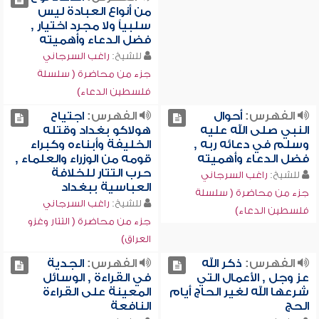
من أنواع العبادة ليس
سلبياً ولا مجرد اختيار ,
فضل الدعاء وأهميته
للشيخ:
راغب السرجاني
جزء من محاضرة ( سلسلة
فلسطين الدعاء)
الفهرس:
أحوال
الفهرس:
اجتياح
النبي صلى الله عليه
هولاكو بغداد وقتله
وسلم في دعائه ربه ,
الخليفة وأبناءه وكبراء
فضل الدعاء وأهميته
قومه من الوزراء والعلماء ,
حرب التتار للخلافة
للشيخ:
راغب السرجاني
العباسية ببغداد
جزء من محاضرة ( سلسلة
للشيخ:
راغب السرجاني
فلسطين الدعاء)
جزء من محاضرة ( التتار وغزو
العراق)
الفهرس:
ذكر الله
الفهرس:
الجدية
عز وجل , الأعمال التي
في القراءة , الوسائل
شرعها الله لغير الحاج أيام
المعينة على القراءة
الحج
النافعة