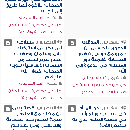
الصحابة للأخوة أنها طريق
إلى الجنة
للشيخ:
راغب السرجاني
جزء من محاضرة ( سلسلة كن
صحابياً الصحابة والأخوة)
الفهرس:
الموقف
الفهرس:
مسارعة
الدعوي للطفيل بن
أبي بكر إلى استرضاء
عمرو مع دوس , فهم
بلال وسلمان وصهيب ,
الصحابة لأهمية دور
عدم تبرير الذنب من
المسلم في الدعوة إلى
السمات الأساسية لتوبة
الله
الصحابة رضوان الله
عليهم
للشيخ:
راغب السرجاني
للشيخ:
راغب السرجاني
جزء من محاضرة ( سلسلة كن
جزء من محاضرة ( سلسلة كن
صحابياً الصحابة والدعوة)
صحابياً الصحابة والتوبة)
الفهرس:
دور المرأة
الفهرس:
قصة بقي
في البيت , دور المرأة
بن مخلد مع العلم ,
في قضية العلم الذي به
قيمة العلم عند الصحابة
تنهض الأمة
والتابعين ومن بعدهم