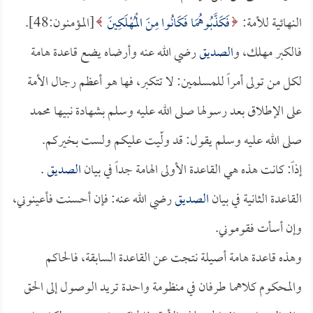
النهائية للأمة:
فَكَذَّبُوهُمَا فَكَانُوا مِنَ الْمُهْلَكِينَ
[المؤمنون:48].
فالكبر مهلك، و
الصديق
رضي الله عنه وأرضاه يضع قاعدة هامة
لكل من تولى أمراً للمسلمين: لا تتكبر، فها هو أعظم رجال الأمة
على الإطلاق بعد رسولها صلى الله عليه وسلم بشهادة نبيها محمد
صلى الله عليه وسلم يقول: قد ولّيت عليكم ولست بخيركم.
إذاً: كانت هذه هي القاعدة الأولى الهامة جداً في بيان
الصديق
.
القاعدة الثانية في بيان
الصديق
رضي الله عنه: فإن أحسنت فأعينوني،
وإن أسأت فقوموني.
وهذه قاعدة هامة أصيلة نتجت عن القاعدة السابقة، فالحاكم
والمحكوم كلاهما طرفان في منظومة واحدة تريد الوصول إلى الحق