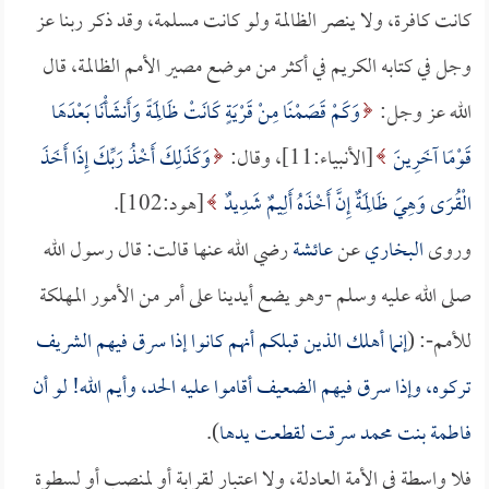
كانت كافرة، ولا ينصر الظالمة ولو كانت مسلمة، وقد ذكر ربنا عز
وجل في كتابه الكريم في أكثر من موضع مصير الأمم الظالمة، قال
الله عز وجل:
وَكَمْ قَصَمْنَا مِنْ قَرْيَةٍ كَانَتْ ظَالِمَةً وَأَنشَأْنَا بَعْدَهَا
قَوْمًا آخَرِينَ
[الأنبياء:11]، وقال:
وَكَذَلِكَ أَخْذُ رَبِّكَ إِذَا أَخَذَ
الْقُرَى وَهِيَ ظَالِمَةٌ إِنَّ أَخْذَهُ أَلِيمٌ شَدِيدٌ
[هود:102].
وروى
البخاري
عن
عائشة
رضي الله عنها قالت: قال رسول الله
صلى الله عليه وسلم -وهو يضع أيدينا على أمر من الأمور المهلكة
للأمم-: (
إنما أهلك الذين قبلكم أنهم كانوا إذا سرق فيهم الشريف
تركوه، وإذا سرق فيهم الضعيف أقاموا عليه الحد، وأيم الله! لو أن
فاطمة بنت محمد
سرقت لقطعت يدها
).
فلا واسطة في الأمة العادلة، ولا اعتبار لقرابة أو لمنصب أو لسطوة