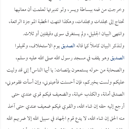
وخرجت من فمه ببساطة ويسر، ولو تدبرتها لعلمت أن معانيها
تحتاج إلى مجلدات ومجلدات، وهكذا انتهت الخطبة الموجزة الرائعة،
وانتهى البيان الجليل، ولم يستغرق سوى دقيقتين أو ثلاث.
ولنذكر البيان كاملاً كما قاله
الصديق
يوم الاستخلاف، وتخيلوا
الصديق
وهو يقف في مسجد رسول الله صلى الله عليه وسلم،
والصحابة من حوله يستمعون بإنصات: يا أيها الناس! إني قد وليت
عليكم ولست بخيركم، فإن أحسنت فأعينوني، وإن أسأت فقوموني،
الصدق أمانة، والكذب خيانة، والضعيف فيكم قوي عندي حتى
أرجع إليه حقه إن شاء الله، والقوي فيكم ضعيف عندي حتى آخذ
منه الحق إن شاء الله، لا يدع قوم الجهاد في سبيل الله إلا ضربهم الله