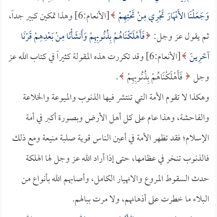
وَجَعَلْنَا الأَنْهَارَ تَجْرِي مِنْ تَحْتِهِمْ
[الأنعام:6] وهذا تمكين كبير جداً،
ثم يقول عز وجل:
فَأَهْلَكْنَاهُمْ بِذُنُوبِهِمْ وَأَنشَأْنَا مِنْ بَعْدِهِمْ قَرْنًا
آخَرِينَ
[الأنعام:6] وقد تكررت هذه المقولة كثيراً في كتاب الله عز
وجل
فَأَهْلَكْنَاهُمْ بِذُنُوبِهِمْ
.
وهكذا لا تقوم الأمة التي تنتشر فيها الذنوب والميوعة والخلاعة
والفاحشة، وهذا عام على كل أهل الأرض وبصورة أكبر في أمة
الإسلام؛ فقد تظهر الأمة في أعين الناس قوية صلبة منيعة ومع ذلك
فالذنوب تنخر في عظامها، حتى إذا أراد الله عز وجل لها الهلكة
حدث السقوط المروع والانهيار الكامل، وأصابهم الله بأنواع من
البلاء ما خطرت على أذهانهم، ولا مرت ببالهم.