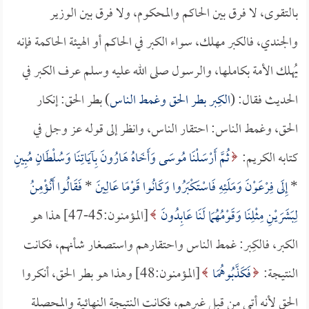
بالتقوى، لا فرق بين الحاكم والمحكوم، ولا فرق بين الوزير
والجندي، فالكبر مهلك، سواء الكبر في الحاكم أو الهيئة الحاكمة فإنه
يُهلك الأمة بكاملها، والرسول صلى الله عليه وسلم عرف الكبر في
الحديث فقال: (
الكِبر بطر الحق وغمط الناس
) بطر الحق: إنكار
الحق، وغمط الناس: احتقار الناس، وانظر إلى قوله عز وجل في
كتابه الكريم:
ثُمَّ أَرْسَلْنَا مُوسَى وَأَخَاهُ هَارُونَ بِآيَاتِنَا وَسُلْطَانٍ مُبِينٍ
*
إِلَى فِرْعَوْنَ وَمَلَئِهِ فَاسْتَكْبَرُوا وَكَانُوا قَوْمًا عَالِينَ
*
فَقَالُوا أَنُؤْمِنُ
لِبَشَرَيْنِ مِثْلِنَا وَقَوْمُهُمَا لَنَا عَابِدُونَ
[المؤمنون:45-47] هذا هو
الكبر، فالكِبر: غمط الناس واحتقارهم واستصغار شأنهم، فكانت
النتيجة:
فَكَذَّبُوهُمَا
[المؤمنون:48] وهذا هو بطر الحق، أنكروا
الحق لأنه أتى من قبل غيرهم، فكانت النتيجة النهائية والمحصلة