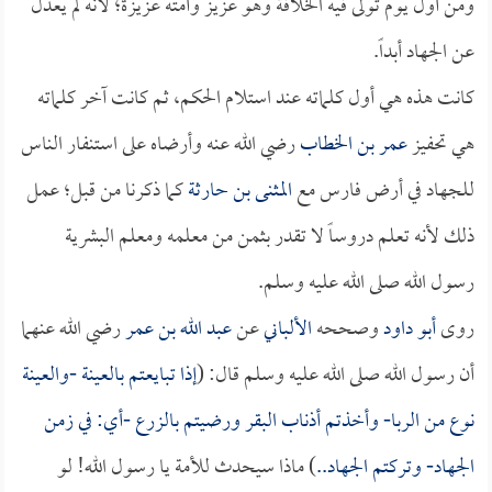
ومن أول يوم تولى فيه الخلافة وهو عزيز وأمته عزيزة؛ لأنه لم يعدل
عن الجهاد أبداً.
كانت هذه هي أول كلماته عند استلام الحكم، ثم كانت آخر كلماته
هي تحفيز
عمر بن الخطاب
رضي الله عنه وأرضاه على استنفار الناس
للجهاد في أرض فارس مع
المثنى بن حارثة
كما ذكرنا من قبل؛ عمل
ذلك لأنه تعلم دروساً لا تقدر بثمن من معلمه ومعلم البشرية
رسول الله صلى الله عليه وسلم.
روى
أبو داود
وصححه
الألباني
عن
عبد الله بن عمر
رضي الله عنهما
أن رسول الله صلى الله عليه وسلم قال: (
إذا تبايعتم بالعينة -والعينة
نوع من الربا- وأخذتم أذناب البقر ورضيتم بالزرع -أي: في زمن
الجهاد- وتركتم الجهاد..
) ماذا سيحدث للأمة يا رسول الله! لو