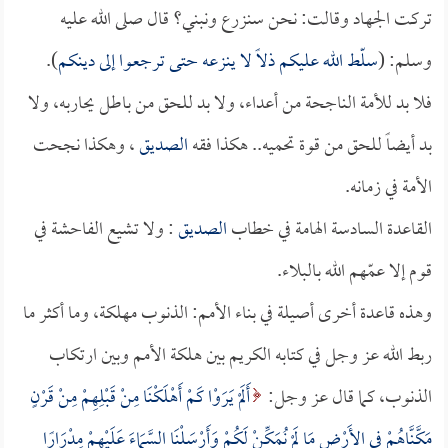
تركت الجهاد وقالت: نحن سنزرع ونبني؟ قال صلى الله عليه
وسلم: (
سلّط الله عليكم ذلاً لا ينزعه حتى ترجعوا إلى دينكم
).
فلا بد للأمة الناجحة من أعداء، ولا بد للحق من باطل يحاربه، ولا
بد أيضاً للحق من قوة تحميه.. هكذا فقه
الصديق
، وهكذا نجحت
الأمة في زمانه.
القاعدة السادسة الهامة في خطاب
الصديق
: ولا تشيع الفاحشة في
قوم إلا عمّهم الله بالبلاء.
وهذه قاعدة أخرى أصيلة في بناء الأمم: الذنوب مهلكة، وما أكثر ما
ربط الله عز وجل في كتابه الكريم بين هلكة الأمم وبين ارتكاب
الذنوب، كما قال عز وجل:
أَلَمْ يَرَوْا كَمْ أَهْلَكْنَا مِنْ قَبْلِهِمْ مِنْ قَرْنٍ
مَكَّنَّاهُمْ فِي الأَرْضِ مَا لَمْ نُمَكِّنْ لَكُمْ وَأَرْسَلْنَا السَّمَاءَ عَلَيْهِمْ مِدْرَارًا