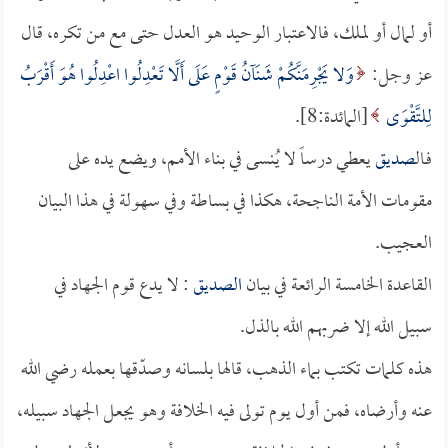
أو لمال أو لملك، فالاعتبار الوحيد هو العدل حتى مع من تكره، قال
عز وجل:
وَلا يَجْرِمَنَّكُمْ شَنَآنُ قَوْمٍ عَلَى أَلَّا تَعْدِلُوا اعْدِلُوا هُوَ أَقْرَبُ
لِلتَّقْوَى
[المائدة:8].
فـال
صديق
يعطي درساً لا يُنسى في بناء الأمم، ويضع يده على
مقومات الأمة الناجحة، هكذا في بساطة وفي سهولة في هذا البيان
العجيب.
القاعدة الخامسة الرائعة في بيان
الصديق
: لا يدع قوم الجهاد في
سبيل الله إلا ضربهم الله بالذل.
هذه كلمات تكتب بماء الذهب، قالها بلسانه وصدّقها بعمله رضي الله
عنه وأرضاه، فمن أول يوم تولى فيه الخلافة وهو يجعل الجهاد سبيله،