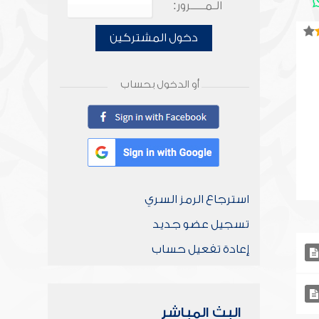
الـمـــــرور:
دخول المشتركين
أو الدخول بحساب
استرجاع الرمز السري
تسجيل عضو جديد
إعادة تفعيل حساب
البث المباشر