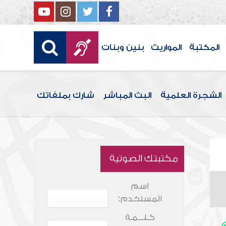
المكتبة
المواريث
بنين وبنات
الشجرة العلمية
البث المباشر
شارك بملفاتك
مكتبتك الصوتية
اسم
المستخدم:
كـلـــمـة