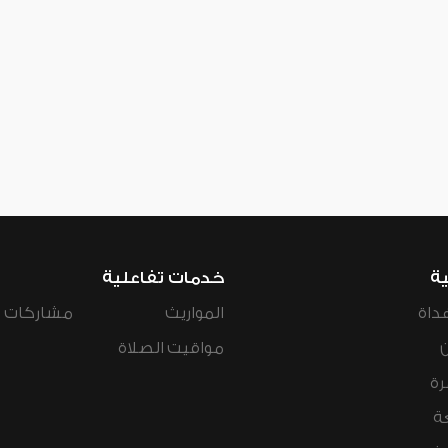
ية
خدمات تفاعلية
داة
المواريث
مشاركات ال
مواقيت الصلاة
رة
ة