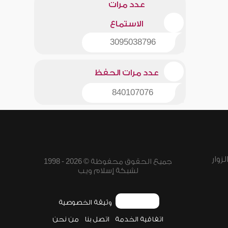
عدد مرات
الاستماع
3095038796
عدد مرات الحفظ
840107076
زوار
جميع الحقوق محفوظة © 2026 - 1998
لشبكة إسلام ويب
وثيقة الخصوصية
اتفاقية الخدمة
اتصل بنا
من نحن