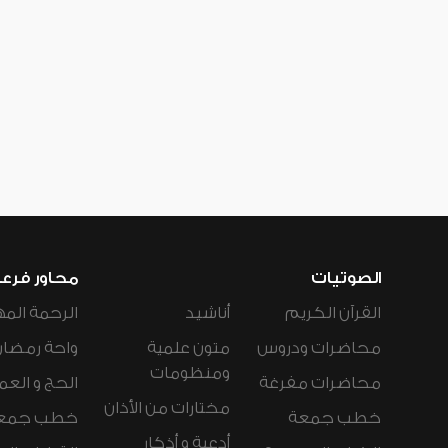
الصوتيات
محاور فرع
القرآن الكريم
أناشيد
الرحمة المه
محاضرات ودروس
متون علمية
واحة رمضان
ومنظومات
محاضرات مفرغة
الحج و العم
مختارات من الأذان
خطب جمعة
خطب جمع
أدعية و أذكار