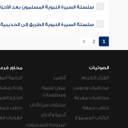
سلسلة السيرة النبوية المسلمون بعد الأحزا
سلسلة السيرة النبوية الطريق إلى الحديبية
2
1
الصوتيات
محاور فرع
القرآن الكريم
أناشيد
الرحمة المه
محاضرات ودروس
متون علمية
واحة رمضان
ومنظومات
محاضرات مفرغة
الحج و العم
مختارات من الأذان
خطب جمعة
خطب جمع
أدعية و أذكار
الكتاب المسموع
القراءات ال
استراحة التسجيلات