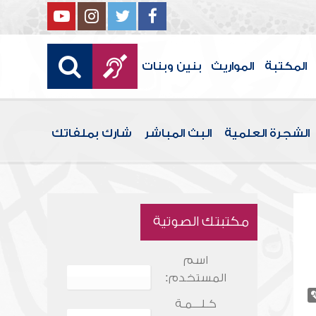
المكتبة
المواريث
بنين وبنات
الشجرة العلمية
البث المباشر
شارك بملفاتك
مكتبتك الصوتية
اسم
المستخدم:
كـلـــمـة