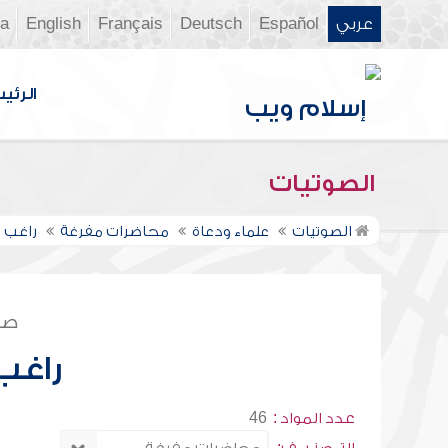
عربي
Español
Deutsch
Français
English
ia
الرئي
الصوتيات
الصوتيات
علماء ودعاة
محاضرات مفرغة
راغب 
صف
راغب
عدد المواد :
46