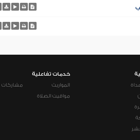
ب
ية
خدمات تفاعلية
داة
المواريث
مشاركات ال
مواقيت الصلاة
رة
ة
عشر