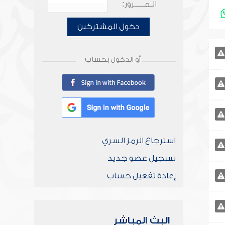
الـمـــــرور:
دخول المشتركين
أو الدخول بحساب
استرجاع الرمز السري
تسجيل عضو جديد
إعادة تفعيل حساب
البث المباشر