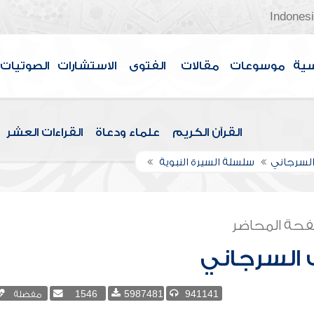
Indones
سية
موسوعات
مقالات
الفتوى
الاستشارات
الصوتيات
القرآن الكريم
علماء ودعاة
القراءات العشر
السرجاني
سلسلة السيرة النبوية
حة المحاضر
 السرجاني
941141
5987481
1546
مفضلة