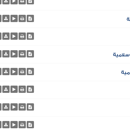
ة
إسلامية
مية