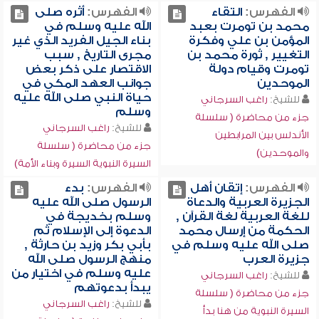
الفهرس:
التقاء
الفهرس:
أثره صلى
محمد بن تومرت بعبد
الله عليه وسلم في
المؤمن بن علي وفكرة
بناء الجيل الفريد الذي غير
التغيير , ثورة محمد بن
مجرى التاريخ , سبب
تومرت وقيام دولة
الاقتصار على ذكر بعض
الموحدين
جوانب العهد المكي في
حياة النبي صلى الله عليه
للشيخ:
راغب السرجاني
وسلم
جزء من محاضرة ( سلسلة
للشيخ:
راغب السرجاني
الأندلس بين المرابطين
جزء من محاضرة ( سلسلة
والموحدين)
السيرة النبوية السيرة وبناء الأمة)
الفهرس:
إتقان أهل
الفهرس:
بدء
الجزيرة العربية والدعاة
الرسول صلى الله عليه
للغة العربية لغة القرآن ,
وسلم بخديجة في
الحكمة من إرسال محمد
الدعوة إلى الإسلام ثم
صلى الله عليه وسلم في
بأبي بكر وزيد بن حارثة ,
جزيرة العرب
منهج الرسول صلى الله
عليه وسلم في اختيار من
للشيخ:
راغب السرجاني
يبدأ بدعوتهم
جزء من محاضرة ( سلسلة
للشيخ:
راغب السرجاني
السيرة النبوية من هنا بدأ