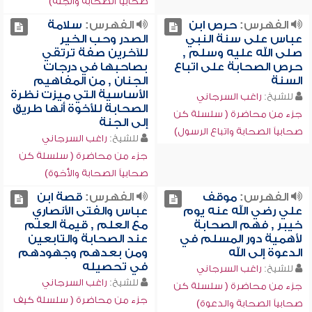
صحابياً الصحابة والجنة)
الفهرس:
حرص ابن
الفهرس:
سلامة
عباس على سنة النبي
الصدر وحب الخير
صلى الله عليه وسلم ,
للآخرين صفة ترتقي
حرص الصحابة على اتباع
بصاحبها في درجات
السنة
الجنان , من المفاهيم
الأساسية التي ميزت نظرة
للشيخ:
راغب السرجاني
الصحابة للأخوة أنها طريق
جزء من محاضرة ( سلسلة كن
إلى الجنة
صحابياً الصحابة واتباع الرسول)
للشيخ:
راغب السرجاني
جزء من محاضرة ( سلسلة كن
صحابياً الصحابة والأخوة)
الفهرس:
موقف
الفهرس:
قصة ابن
علي رضي الله عنه يوم
عباس والفتى الأنصاري
خيبر , فهم الصحابة
مع العلم , قيمة العلم
لأهمية دور المسلم في
عند الصحابة والتابعين
الدعوة إلى الله
ومن بعدهم وجهودهم
في تحصيله
للشيخ:
راغب السرجاني
للشيخ:
راغب السرجاني
جزء من محاضرة ( سلسلة كن
جزء من محاضرة ( سلسلة كيف
صحابياً الصحابة والدعوة)