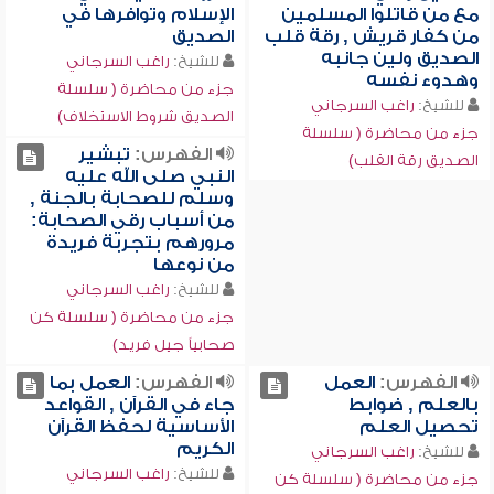
مع من قاتلوا المسلمين
الإسلام وتوافرها في
من كفار قريش , رقة قلب
الصديق
الصديق ولين جانبه
للشيخ:
راغب السرجاني
وهدوء نفسه
جزء من محاضرة ( سلسلة
للشيخ:
راغب السرجاني
الصديق شروط الاستخلاف)
جزء من محاضرة ( سلسلة
الفهرس:
تبشير
الصديق رقة القلب)
النبي صلى الله عليه
وسلم للصحابة بالجنة ,
من أسباب رقي الصحابة:
مرورهم بتجربة فريدة
من نوعها
للشيخ:
راغب السرجاني
جزء من محاضرة ( سلسلة كن
صحابياً جيل فريد)
الفهرس:
العمل
الفهرس:
العمل بما
بالعلم , ضوابط
جاء في القرآن , القواعد
تحصيل العلم
الأساسية لحفظ القرآن
الكريم
للشيخ:
راغب السرجاني
للشيخ:
راغب السرجاني
جزء من محاضرة ( سلسلة كن