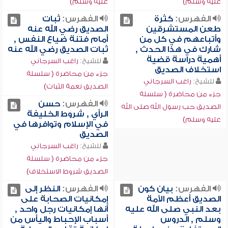
عليه وسلم)
عليه وسلم)
الفهرس:
كثرة
الفهرس:
ثبات
طعن المستشرقين
الصديق رضي الله عنه
وأتباعهم في كل من
أمام فتنة ضياع النفس ,
شارك في هذا الحدث ,
ثبات الصديق رضي الله عنه
أهمية دراسة قضية
للشيخ:
راغب السرجاني
استخلاف الصديق
جزء من محاضرة ( سلسلة
للشيخ:
راغب السرجاني
الصديق نعمة الثبات)
جزء من محاضرة ( سلسلة
الفهرس:
حسن
الصديق حب رسول الله صلى الله
الرأي , شروط الخليفة
عليه وسلم)
في الإسلام وتوافرها في
الصديق
للشيخ:
راغب السرجاني
جزء من محاضرة ( سلسلة
الصديق شروط الاستخلاف)
الفهرس:
بيان كون
الفهرس:
النظر إلى
الصديق أعظم الأمة
إمكانيات الصحابة على
بعد النبي صلى الله عليه
أنها إمكانيات رجل واحد ,
وسلم , الدروس
أسباب الإحباط واليأس من