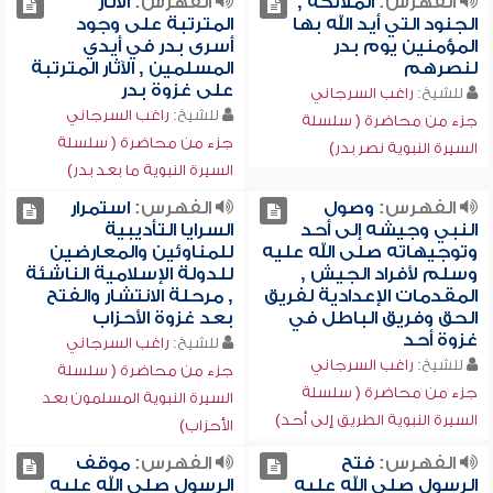
الفهرس:
الملائكة ,
الفهرس:
الآثار
الجنود التي أيد الله بها
المترتبة على وجود
المؤمنين يوم بدر
أسرى بدر في أيدي
لنصرهم
المسلمين , الآثار المترتبة
على غزوة بدر
للشيخ:
راغب السرجاني
للشيخ:
راغب السرجاني
جزء من محاضرة ( سلسلة
جزء من محاضرة ( سلسلة
السيرة النبوية نصر بدر)
السيرة النبوية ما بعد بدر)
الفهرس:
وصول
الفهرس:
استمرار
النبي وجيشه إلى أحد
السرايا التأديبية
وتوجيهاته صلى الله عليه
للمناوئين والمعارضين
وسلم لأفراد الجيش ,
للدولة الإسلامية الناشئة
المقدمات الإعدادية لفريق
, مرحلة الانتشار والفتح
الحق وفريق الباطل في
بعد غزوة الأحزاب
غزوة أحد
للشيخ:
راغب السرجاني
للشيخ:
راغب السرجاني
جزء من محاضرة ( سلسلة
جزء من محاضرة ( سلسلة
السيرة النبوية المسلمون بعد
السيرة النبوية الطريق إلى أحد)
الأحزاب)
الفهرس:
فتح
الفهرس:
موقف
الرسول صلى الله عليه
الرسول صلى الله عليه