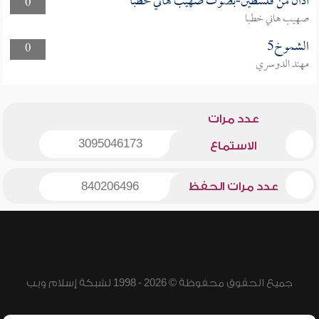
أذان من فلسطين-بصوت صهيب هاني خطبا
0
صهيب هاني خطبا
الشموخ5
0
مهند الدوسري
عدد مرات
3095046173
الاستماع
عدد مرات الحفظ
840206496
جميع الحقوق محفوظة © 2026 - 1998 لشبكة إسلام ويب