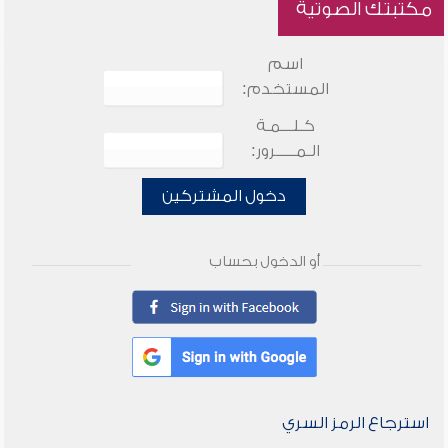
مكتبتك الصوتية
اسم
المستخدم:
كـلـــمـة
الـمـــــرور:
دخول المشتركين
أو الدخول بحساب
استرجاع الرمز السري