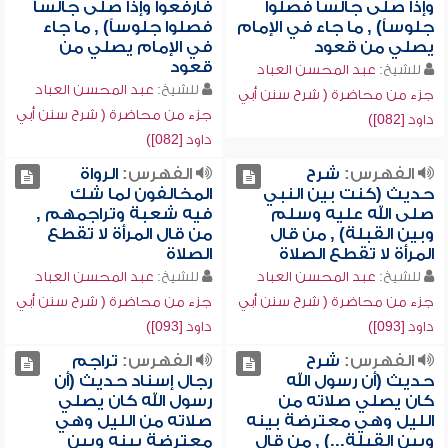
وإذا صلى جالساً فصلوا
فارفعوا وإذا صلى جالساً
جلوساً) , ما جاء في الإمام
فصلوا جلوساً) , ما جاء
يصلي من قعود
في الإمام يصلي من
قعود
للشيخ:
عبد المحسن العباد
للشيخ:
عبد المحسن العباد
جزء من محاضرة ( شرح سنن أبي
جزء من محاضرة ( شرح سنن أبي
داود [082])
داود [082])
الفهرس:
شرح
الفهرس:
الرواة
حديث (كنت بين النبي
المخالفون لما شك
صلى الله عليه وسلم
فيه شعبة وتراجمهم ,
وبين القبلة) , من قال
من قال المرأة لا تقطع
المرأة لا تقطع الصلاة
الصلاة
للشيخ:
عبد المحسن العباد
للشيخ:
عبد المحسن العباد
جزء من محاضرة ( شرح سنن أبي
جزء من محاضرة ( شرح سنن أبي
داود [093])
داود [093])
الفهرس:
شرح
الفهرس:
تراجم
حديث (أن رسول الله
رجال إسناد حديث (أن
كان يصلي صلاته من
رسول الله كان يصلي
الليل وهي معترضة بينه
صلاته من الليل وهي
وبين القبلة...) , من قال
معترضة بينه وبين