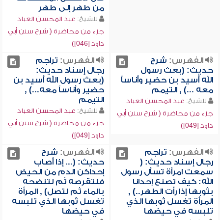
من طهر إلى طهر
للشيخ:
عبد المحسن العباد
جزء من محاضرة ( شرح سنن أبي
داود [046])
الفهرس:
شرح
الفهرس:
تراجم
حديث: (بعث رسول
رجال إسناد حديث:
الله أسيد بن حضير وأناساً
(بعث رسول الله أسيد بن
معه ...) , التيمم
حضير وأناساً معه...) ,
التيمم
للشيخ:
عبد المحسن العباد
للشيخ:
عبد المحسن العباد
جزء من محاضرة ( شرح سنن أبي
جزء من محاضرة ( شرح سنن أبي
داود [049])
داود [049])
الفهرس:
تراجم
الفهرس:
شرح
رجال إسناد حديث: (
حديث: (... إذا أصاب
سمعت امرأة تسأل رسول
إحداكن الدم من الحيض
الله: كيف تصنع إحدانا
فلتقرصه ثم لتنضحه
بثوبها إذا رأت الطهر..) ,
بالماء ثم لتصل) , المرأة
المرأة تغسل ثوبها الذي
تغسل ثوبها الذي تلبسه
تلبسه في حيضها
في حيضها