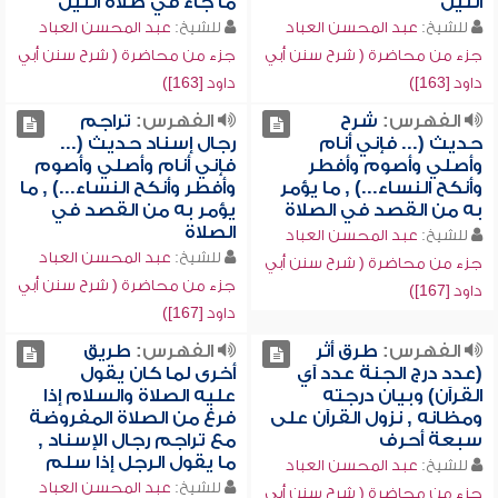
الليل
ما جاء في صلاة الليل
للشيخ:
عبد المحسن العباد
للشيخ:
عبد المحسن العباد
جزء من محاضرة ( شرح سنن أبي
جزء من محاضرة ( شرح سنن أبي
داود [163])
داود [163])
الفهرس:
شرح
الفهرس:
تراجم
حديث (... فإني أنام
رجال إسناد حديث (...
وأصلي وأصوم وأفطر
فإني أنام وأصلي وأصوم
وأنكح النساء...) , ما يؤمر
وأفطر وأنكح النساء...) , ما
به من القصد في الصلاة
يؤمر به من القصد في
الصلاة
للشيخ:
عبد المحسن العباد
للشيخ:
عبد المحسن العباد
جزء من محاضرة ( شرح سنن أبي
جزء من محاضرة ( شرح سنن أبي
داود [167])
داود [167])
الفهرس:
طرق أثر
الفهرس:
طريق
(عدد درج الجنة عدد آي
أخرى لما كان يقول
القرآن) وبيان درجته
عليه الصلاة والسلام إذا
ومظانه , نزول القرآن على
فرغ من الصلاة المفروضة
سبعة أحرف
مع تراجم رجال الإسناد ,
ما يقول الرجل إذا سلم
للشيخ:
عبد المحسن العباد
للشيخ:
عبد المحسن العباد
جزء من محاضرة ( شرح سنن أبي