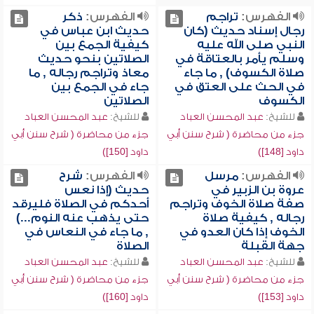
الفهرس:
تراجم
الفهرس:
ذكر
رجال إسناد حديث (كان
حديث ابن عباس في
النبي صلى الله عليه
كيفية الجمع بين
وسلم يأمر بالعتاقة في
الصلاتين بنحو حديث
صلاة الكسوف) , ما جاء
معاذ وتراجم رجاله , ما
في الحث على العتق في
جاء في الجمع بين
الكسوف
الصلاتين
للشيخ:
عبد المحسن العباد
للشيخ:
عبد المحسن العباد
جزء من محاضرة ( شرح سنن أبي
جزء من محاضرة ( شرح سنن أبي
داود [148])
داود [150])
الفهرس:
مرسل
الفهرس:
شرح
عروة بن الزبير في
حديث (إذا نعس
صفة صلاة الخوف وتراجم
أحدكم في الصلاة فليرقد
رجاله , كيفية صلاة
حتى يذهب عنه النوم...)
الخوف إذا كان العدو في
, ما جاء في النعاس في
جهة القبلة
الصلاة
للشيخ:
عبد المحسن العباد
للشيخ:
عبد المحسن العباد
جزء من محاضرة ( شرح سنن أبي
جزء من محاضرة ( شرح سنن أبي
داود [153])
داود [160])