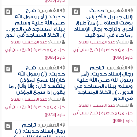
داود [055])
الفهرس:
حديث
الفهرس:
شرح
(نزل جبريل فأخبرني
حديث: ( أمر رسول الله
بوقت الصلاة ...) من طرق
صلى الله عليه وسلم
أخرى وتراجم رجال الإسناد
ببناء المساجد في الدور ...
, ما جاء في المواقيت
) , اتخاذ المساجد في الدور
للشيخ:
عبد المحسن العباد
للشيخ:
عبد المحسن العباد
جزء من محاضرة ( شرح سنن أبي
جزء من محاضرة ( شرح سنن أبي
داود [060])
داود [065])
الفهرس:
تراجم
الفهرس:
شرح
رجال إسناد حديث: (أمر
حديث: (أن رسول الله
رسول الله صلى الله عليه
كان إذا سمع المؤذن
وسلم ببناء المساجد في
يتشهد قال: وأنا وأنا) , ما
الدور .. ) , اتخاذ المساجد
يقول إذا سمع المؤذن
في الدور
للشيخ:
عبد المحسن العباد
للشيخ:
عبد المحسن العباد
جزء من محاضرة ( شرح سنن أبي
جزء من محاضرة ( شرح سنن أبي
داود [073])
داود [065])
الفهرس:
تراجم
رجال إسناد حديث: (أن