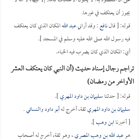
على أن المقصود به: لا يكون الاعتكاف كاملاً إلا فيها، لا أنه لا
يجوز أن يعتكف في غيرها.
قوله: [ قال
نافع
: وقد أراني
عبد الله
المكان الذي كان يعتكف
فيه رسول الله صلى الله عليه وسلم في المسجد ].
أي: المكان الذي كان يضرب فيه الخباء.
تراجم رجال إسناد حديث (أن النبي كان يعتكف العشر
الأواخر من رمضان)
قوله: [ حدثنا
سليمان بن داود المهري
].
سليمان بن داود المهري
ثقة، أخرج له
أبو داود
و
النسائي
.
[ أخبرنا
ابن وهب
].
هو
عبد الله بن وهب المصري
، وهو ثقة، أخرج له أصحاب