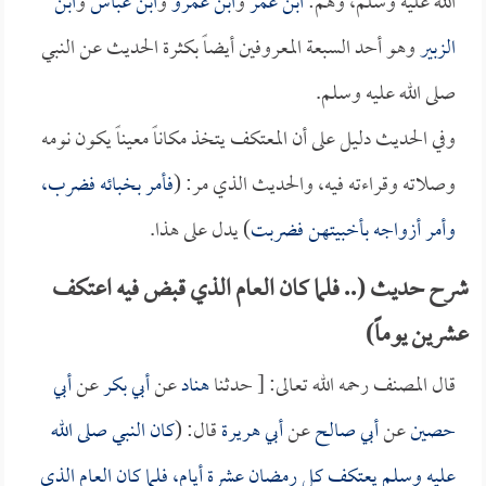
الله عليه وسلم، وهم:
ابن عمر
و
ابن عمرو
و
ابن عباس
و
ابن
الزبير
وهو أحد السبعة المعروفين أيضاً بكثرة الحديث عن النبي
صلى الله عليه وسلم.
وفي الحديث دليل على أن المعتكف يتخذ مكاناً معيناً يكون نومه
وصلاته وقراءته فيه، والحديث الذي مر: (
فأمر بخبائه فضرب،
وأمر أزواجه بأخبيتهن فضربت
) يدل على هذا.
شرح حديث (.. فلما كان العام الذي قبض فيه اعتكف
عشرين يوماً)
قال المصنف رحمه الله تعالى: [ حدثنا
هناد
عن
أبي بكر
عن
أبي
حصين
عن
أبي صالح
عن
أبي هريرة
قال: (
كان النبي صلى الله
عليه وسلم يعتكف كل رمضان عشرة أيام، فلما كان العام الذي