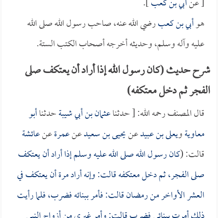
[ عن
أبي بن كعب
].
هو
أبي بن كعب
رضي الله عنه، صاحب رسول الله صلى الله
عليه وآله وسلم، وحديثه أخرجه أصحاب الكتب الستة.
شرح حديث (كان رسول الله إذا أراد أن يعتكف صلى
الفجر ثم دخل معتكفه)
قال المصنف رحمه الله: [ حدثنا
عثمان بن أبي شيبة
حدثنا
أبو
معاوية
و
يعلى بن عبيد
عن
يحيى بن سعيد
عن
عمرة
عن
عائشة
قالت: (
كان رسول الله صلى الله عليه وسلم إذا أراد أن يعتكف
صلى الفجر، ثم دخل معتكفه قالت: وإنه أراد مرة أن يعتكف في
العشر الأواخر من رمضان قالت: فأمر ببنائه فضرب، فلما رأيت
ذلك أمرت ببنائي فضرب قالت: وأمر غيري من أزواج النبي