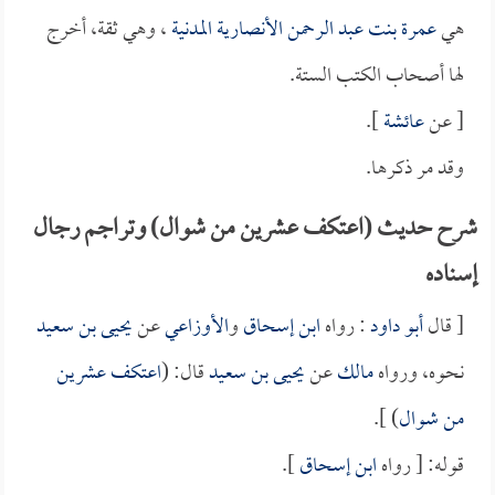
هي
عمرة بنت عبد الرحمن الأنصارية المدنية
، وهي ثقة، أخرج
لها أصحاب الكتب الستة.
[ عن
عائشة
].
وقد مر ذكرها.
شرح حديث (اعتكف عشرين من شوال) وتراجم رجال
إسناده
[ قال
أبو داود
: رواه
ابن إسحاق
و
الأوزاعي
عن
يحيى بن سعيد
نحوه، ورواه
مالك
عن
يحيى بن سعيد
قال: (
اعتكف عشرين
من شوال
) ].
قوله: [ رواه
ابن إسحاق
].