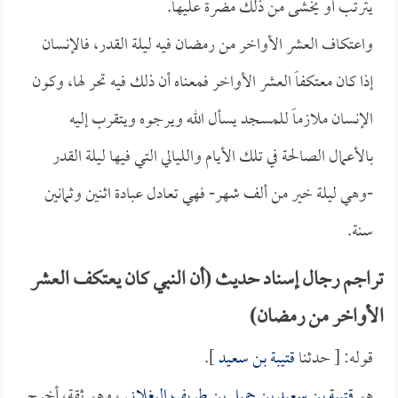
يترتب أو يخشى من ذلك مضرة عليها.
واعتكاف العشر الأواخر من رمضان فيه ليلة القدر، فالإنسان
إذا كان معتكفاً العشر الأواخر فمعناه أن ذلك فيه تحر لها، وكون
الإنسان ملازماً للمسجد يسأل الله ويرجوه ويتقرب إليه
بالأعمال الصالحة في تلك الأيام والليالي التي فيها ليلة القدر
-وهي ليلة خير من ألف شهر- فهي تعادل عبادة اثنين وثمانين
سنة.
تراجم رجال إسناد حديث (أن النبي كان يعتكف العشر
الأواخر من رمضان)
قوله: [ حدثنا
قتيبة بن سعيد
].
هو
قتيبة بن سعيد بن جميل بن طريف البغلاني
، وهو ثقة، أخرج