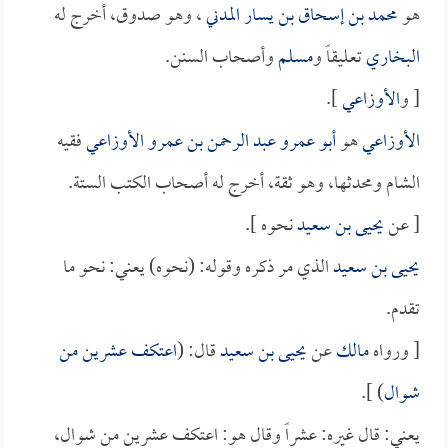
هو
محمد بن إسحاق بن يسار المدني
، وهو صدوق، أخرج له
البخاري
تعليقاً و
مسلم
وأصحاب السنن.
[ و
الأوزاعي
].
الأوزاعي
هو
أبو عمرو عبد الرحمن بن عمرو الأوزاعي
فقيه
الشام ومحدثها، وهو ثقة، أخرج له أصحاب الكتب الستة.
[ عن
يحيى بن سعيد
نحوه ].
يحيى بن سعيد
الذي مر ذكره وقوله: (نحوه) يعني: نحو ما
تقدم.
[ ورواه
مالك
عن
يحيى بن سعيد
قال: (
اعتكف عشرين من
شوال
) ].
يعني: قال غيره: عشراً وقال هو: اعتكف عشرين من شوال،