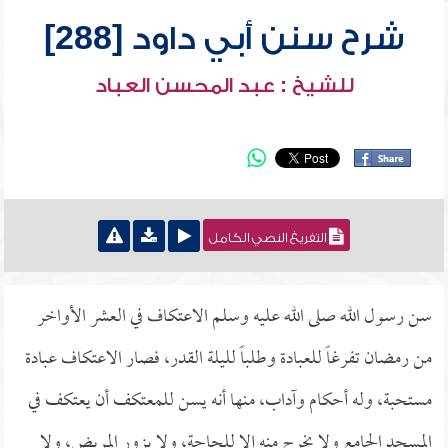
شرح سنن أبي داود [288]
للشيخ : عبد المحسن العباد
التفريغ النصي الكامل
سن رسول الله صلى الله عليه وسلم الاعتكاف في العشر الأواخر
من رمضان تفرغاً للعبادة وطلباً لليلة القدر، فصار الاعتكاف عبادة
مستحبة، وله أحكام وآداب، منها أنه يسن للمعتكف أن يعتكف في
المسجد الجامع ولا يخرج منه إلا للحاجة، ولا يزور المريض، ولا