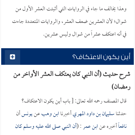
وهذا يخالف ما جاء في الروايات التي أثبتت العشر الأول من
شوال؛ لأن العشرين ضعف العشر، والروايات المتعددة جاءت
في أنه اعتكف عشراً من شوال وليس عشرين.
أين يكون الاعتكاف؟
شرح حديث (أن النبي كان يعتكف العشر الأواخر من
رمضان)
قال المصنف رحمه الله تعالى: [ باب أين يكون الاعتكاف؟
حدثنا
سليمان بن داود المهري
أخبرنا
ابن وهب
عن
يونس
أن
نافعاً
أخبره عن
ابن عمر
: (
أن النبي صلى الله عليه وسلم كان