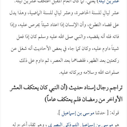
عشرين ليلة
) يعني: لما كان العام المقبل اعتكف عشرين ليلة:
عشر ليالٍ للسنة الحاضرة، وعشر ليالٍ للسنة الماضية، وهذا يدل
على قضاء التطوع، وأن الإنسان إذا اعتاد شيئاً يحرص عليه، وإذا
فاته فله أنه يقضيه، والنبي صلى الله عليه وسلم كان إذا فعل
شيئاً داوم عليه، وكان كما جاء في بعض الأحاديث أنه شغل عن
ركعتين بعد الظهر، فقضاهما بعد العصر، ثم داوم على ذلك
صلوات الله وسلامه وبركاته عليه.
تراجم رجال إسناد حديث (أن النبي كان يعتكف العشر
الأواخر من رمضان فلم يعتكف عاماً)
قوله: [ حدثنا
موسى بن إسماعيل
].
هو
موسى بن إسماعيل التبوذكي البصري
، وهو ثقة، أخرج له