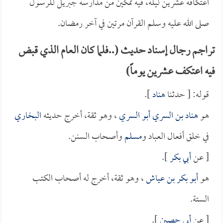
اعتكافه عشرين ليلة، فيه تمكين من مدارسة جبريل للرسول
صلى الله عليه وسلم القرآن مرتين في آخر رمضان.
تراجم رجال إسناد حديث (..فلما كان العام الذي قبض
فيه اعتكف عشرين يوماً)
قوله: [ حدثنا
هناد
].
هو
هناد بن السري أبو السري
، وهو ثقة، أخرج حديثه
البخاري
في خلق أفعال العباد و
مسلم
وأصحاب السنن.
[ عن
أبي بكر
].
هو
أبو بكر بن عياش
، وهو ثقة، أخرج له أصحاب الكتب
الستة.
[ عن
أبي حصين
].