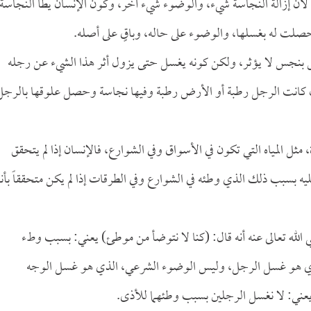
لأن إزالة النجاسة شيء، والوضوء شيء آخر، وكون الإنسان يطأ النجاسة
 حصلت له بغسلها، والوضوء على حاله، وباقٍ على أصله.
يس بنجس لا يؤثر، ولكن كونه يغسل حتى يزول أثر هذا الشيء عن رجله
إن كانت الرجل رطبة أو الأرض رطبة وفيها نجاسة وحصل علوقها بالرجل
ل المياه التي تكون في الأسواق وفي الشوارع، فالإنسان إذا لم يتحقق
يه بسبب ذلك الذي وطئه في الشوارع وفي الطرقات إذا لم يكن متحققاً بأنه
لله تعالى عنه أنه قال: (كنا لا نتوضأ من موطئ) يعني: بسبب وطء
لذي هو غسل الرجل، وليس الوضوء الشرعي، الذي هو غسل الوجه
يعني: لا نغسل الرجلين بسبب وطئهما للأذى.