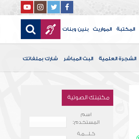
المكتبة
المواريث
بنين وبنات
الشجرة العلمية
البث المباشر
شارك بملفاتك
مكتبتك الصوتية
اسم
المستخدم:
كـلـــمـة