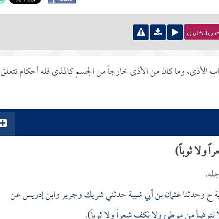
نصي الكامل
لأذى، وما كان من الأذى خارجاً من الجسم كالمذي فله أحكام تتعلق
 ولا ثوباً)
جله.
ة
ح وحدثنا
عثمان بن أبي شيبة
حدثني
شريك
و
جرير
و
ابن إدريس
عن
ا نتوضأ من موطئ ولا نكف شعراً ولا ثوباً
).