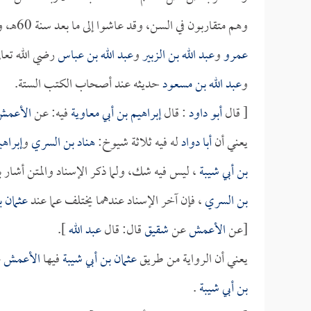
وهم متقاربون في السن، وقد عاشوا إلى ما بعد سنة 60هـ، وأدركهم من لم يدرك
عمرو
و
عبد الله بن الزبير
و
عبد الله بن عباس
رضي الله تعا
و
عبد الله بن مسعود
حديثه عند أصحاب الكتب الستة.
[ قال
أبو داود
: قال
إبراهيم بن أبي معاوية
فيه: عن
الأعمش
يعني أن
أبا دواد
له فيه ثلاثة شيوخ:
هناد بن السري
و
إبراهي
بن أبي شيبة
، ليس فيه شك، ولما ذكر الإسناد والمتن أشار 
بن السري
، فإن آخر الإسناد عندهما يختلف عما عند
عثمان ب
[عن
الأعمش
عن
شقيق
قال: قال
عبد الله
].
يعني أن الرواية من طريق
عثمان بن أبي شيبة
فيها
الأعمش
ع
بن أبي شيبة
.