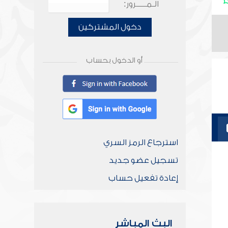
الـمـــــرور:
دخول المشتركين
أو الدخول بحساب
استرجاع الرمز السري
تسجيل عضو جديد
إعادة تفعيل حساب
البث المباشر