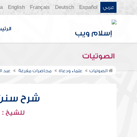
عربي
Español
Deutsch
Français
English
ia
الرئي
الصوتيات
الصوتيات
علماء ودعاة
محاضرات مفرغة
عبد ا
شرح سنن أب
للشيخ : 