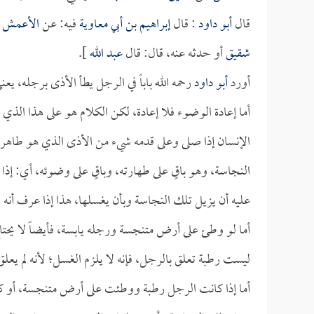
قال
أبو داود
: قال
إبراهيم بن أبي معاوية
فيه: عن
الأعمش
ع
شقيق
أو حدثه عنه، قال: قال
عبد الله
].
أورد
أبو داود
رحمه الله باباً في الرجل يطأ الأذى برجله، ي
أما إعادة الوضوء فلا إعادة، لكن الكلام هو على هذا الذي
الإنسان إذا صلى وعلى قدمه شيء من الأذى الذي هو طاهر و
النجاسة، وهو باقٍ على طهارته، وباقٍ على وضوئه، أي: إذ
عليه أن يزيل تلك النجاسة وبأن يغسلها، هذا إذا عرف أنه
أما لو وطئ على أرض متنجسة ورجله يابسة، فأيضاً لا يحتا
ليست رطبة تعلق بالرجل، فإنه لا يلزم الغسل؛ لأنه لم يعل
أما إذا كانت الرجل رطبة ووطئت على أرض متنجسة، أو ك