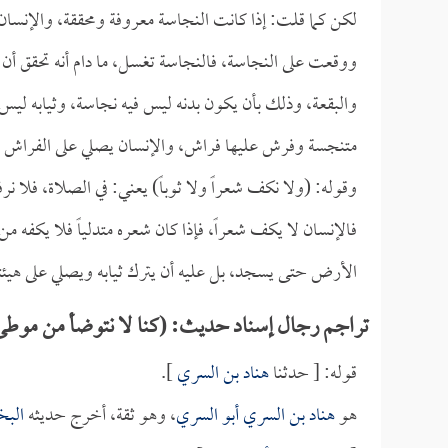
لكن كما قلت: إذا كانت النجاسة معروفة ومحققة، والإنس
ووقعت على النجاسة، فالنجاسة تغسل، ما دام أنه تحقق أن 
والبقعة، وذلك بأن يكون بدنه ليس فيه نجاسة، وثيابه ليس ف
متنجسة وفرش عليها فراش، والإنسان يصلي على الفراش فه
وقوله: (ولا نكف شعراً ولا ثوباً) يعني: في الصلاة، فلا 
فالإنسان لا يكف شعراً، فإذا كان شعره متدلياً فلا يكفه
الأرض حتى يسجد، بل عليه أن يترك ثيابه ويصلي على هيئته 
تراجم رجال إسناد حديث: (كنا لا نتوضأ من موطئ و
قوله: [ حدثنا
هناد بن السري
].
هو
هناد بن السري أبو السري
، وهو ثقة، أخرج حديثه
البخ