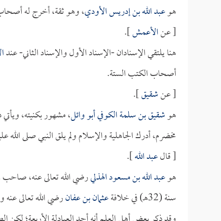
هو
عبد الله بن إدريس الأودي
، وهو ثقة، أخرج له أصحاب
[ عن
الأعمش
].
هنا يلتقي الإسنادان -الإسناد الأول والإسناد الثاني- عند
ا
أصحاب الكتب الستة.
[ عن
شقيق
].
هو
شقيق بن سلمة الكوفي أبو وائل
، مشهور بكنيته، ويأتي ذك
مخضرم، أدرك الجاهلية والإسلام ولم يلق النبي صلى الله
[ قال
عبد الله
].
هو
عبد الله بن مسعود الهذلي
رضي الله تعالى عنه، صاحب رس
سنة (32هـ) في خلافة
عثمان بن عفان
رضي الله تعالى عنه و
وقد ذكر بعض أهل العلم أنه أحد العبادلة الأربعة؛ لكن ا