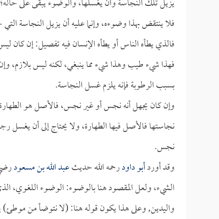
يزيل تلك النجاسة وأن يغسلها، والوضوء يبقى على حاله؛ 
فلا ينتقض بهذا وضوءه، وإنما عليه أن يزيل النجاسة التي
فالذي يطأه الناس أو يطأه الإنسان فيه تفصيل: إن كان ل
فهذا شيء طيب وهذا شيء مما ينبغي، لكنه ليس بلازم، و
بسبب الرطوبة فإنه يلزم غسل النجاسة.
وإن كان يجهل أنه نجس أو غير نجس، فالأصل هو الطهارة، مث
نجاستها فالأصل فيها الطهارة، ولا يحتاج إلى أن يغسل رجل
نجس.
وقد أورد
أبو داود
رحمه الله حديث
عبد الله بن مسعود
رضي ا
الشيء، ولعل المقصود هنا بالوضوء: الوضوء اللغوي، ا
واليدين, وعلى هذا يكون قوله هنا: (لا نتوضأ من موطئ) 