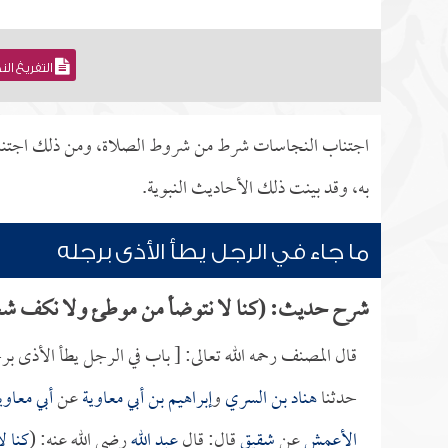
التفريغ ال
اجتناب النجاسات شرط من شروط الصلاة، ومن ذلك اجتناب ا
به، وقد بينت ذلك الأحاديث النبوية.
ما جاء في الرجل يطأ الأذى برجله
شرح حديث: (كنا لا نتوضأ من موطئ ولا نكف شعراً
قال المصنف رحمه الله تعالى: [ باب في الرجل يطأ الأذى بر
حدثنا
هناد بن السري
و
إبراهيم بن أبي معاوية
عن
أبي معاوي
الأعمش
عن
شقيق
قال: قال
عبد الله
رضي الله عنه: (
كنا ل