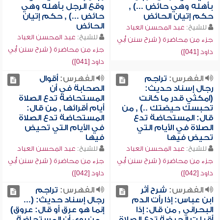
بأهله وهي حائض ...) ,
وقع الرجل بأهله وهي
حكم إتيان الحائض
حائض ...) , حكم إتيان
الحائض
للشيخ:
عبد المحسن العباد
للشيخ:
عبد المحسن العباد
جزء من محاضرة ( شرح سنن أبي
جزء من محاضرة ( شرح سنن أبي
داود [041])
داود [041])
الفهرس:
تراجم
الفهرس:
أقوال
رجال إسناد حديث:
الصحابة في أن
(امكثي قدر ما كانت
المستحاضة تدع الصلاة
تحبسك حيضتك ..) , من
أيام أقرائها , من قال:
قال: المستحاضة تدع
المستحاضة تدع الصلاة
الصلاة في الأيام التي
في الأيام التي تحيض
تحيض فيها
فيها
للشيخ:
عبد المحسن العباد
للشيخ:
عبد المحسن العباد
جزء من محاضرة ( شرح سنن أبي
جزء من محاضرة ( شرح سنن أبي
داود [042])
داود [042])
الفهرس:
شرح أثر
الفهرس:
تراجم
ابن عباس: إذا رأت الدم
رجال إسناد حديث: (...
البحراني , من قال: إذا
إنما هو عرق أو قال: عروق)
أقبلت الحيضة تدع الصلاة
, من روى أن المستحاضة