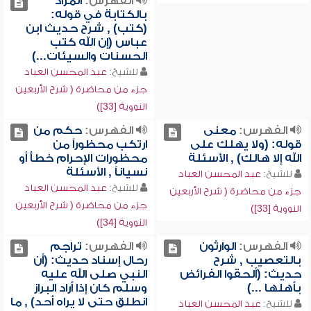
الفهرس:
المراد
بالكتابة في قوله:
(كتب) , شرح حديث ابن
عباس (إن الله كتب
الحسنات والسيئات...)
للشيخ:
عبد المحسن العباد
جزء من محاضرة ( شرح الأربعين
النووية [33])
الفهرس:
معنى
الفهرس:
حكم من
قوله: (ولا يهلك على
ارتكب محظوراً من
الله إلا هالك) , الأسئلة
محظورات الإحرام خطأً أو
نسياناً , الأسئلة
للشيخ:
عبد المحسن العباد
للشيخ:
عبد المحسن العباد
جزء من محاضرة ( شرح الأربعين
جزء من محاضرة ( شرح الأربعين
النووية [33])
النووية [34])
الفهرس:
الوارثون
الفهرس:
تراجم
بالتعصيب , شرح
رحال إسناد حديث: (أن
حديث: (ألحقوا الفرائض
النبي صلى الله عليه
بأهلها ...)
وسلم كان إذا أراد البراز
انطلق حتى لا يراه أحد) , ما
للشيخ:
عبد المحسن العباد