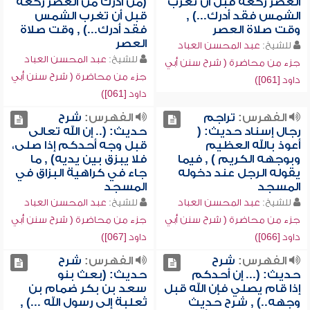
العصر ركعة قبل أن تغرب
(من أدرك من العصر ركعة
الشمس فقد أدرك...) ,
قبل أن تغرب الشمس
وقت صلاة العصر
فقد أدرك...) , وقت صلاة
العصر
للشيخ:
عبد المحسن العباد
للشيخ:
عبد المحسن العباد
جزء من محاضرة ( شرح سنن أبي
جزء من محاضرة ( شرح سنن أبي
داود [061])
داود [061])
الفهرس:
تراجم
الفهرس:
شرح
رجال إسناد حديث: (
حديث: (.. إن الله تعالى
أعوذ بالله العظيم
قبل وجه أحدكم إذا صلى،
وبوجهه الكريم ) , فيما
فلا يبزق بين يديه) , ما
يقوله الرجل عند دخوله
جاء في كراهية البزاق في
المسجد
المسجد
للشيخ:
عبد المحسن العباد
للشيخ:
عبد المحسن العباد
جزء من محاضرة ( شرح سنن أبي
جزء من محاضرة ( شرح سنن أبي
داود [066])
داود [067])
الفهرس:
شرح
الفهرس:
شرح
حديث: (... إن أحدكم
حديث: (بعث بنو
إذا قام يصلي فإن الله قبل
سعد بن بكر ضمام بن
وجهه..) , شرح حديث
ثعلبة إلى رسول الله ...) ,