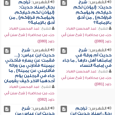
الفهرس:
شرح
الفهرس:
تراجم
حديث: (ليؤذن لكم
رجال إسناد حديث:
خياركم، وليؤمكم
(ليؤذن لكم خياركم،
قراؤكم) , من أحق
وليؤمكم قراؤكم) , من
بالإمامة؟
أحق بالإمامة؟
للشيخ:
عبد المحسن العباد
للشيخ:
عبد المحسن العباد
جزء من محاضرة ( شرح سنن أبي
جزء من محاضرة ( شرح سنن أبي
داود [080])
داود [080])
الفهرس:
شرح
الفهرس:
شرح
حديث أم ورقة في
حديث ابن عباس: (...
إمامتها أهل دارها , ما جاء
فقمت عن يساره فأخذني
في إمامة النساء
بيمينه فأدارني من ورائه
فأقامني عن يمينه) , ما
للشيخ:
عبد المحسن العباد
جاء في الرجلين يؤم
جزء من محاضرة ( شرح سنن أبي
أحدهما الآخر كيف يقومان
داود [081])
للشيخ:
عبد المحسن العباد
جزء من محاضرة ( شرح سنن أبي
داود [082])
الفهرس:
تراجم
الفهرس:
شرح
رجال إسناد حديث ابن
حديث ابن عباس من