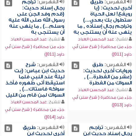
الفهرس:
طريق
الفهرس:
تراجم
أخرى لحديث: (يا
رجال إسناد حديث:
رويفع! لعل الحياة
(قدم وفد الجن على
ستطول بك بعدي...)
رسول الله صلى الله عليه
وتراجم رجال إسناده , ما
وسلم...) , ما ينهى عنه
ينهى عنه أن يستنجى به
أن يستنجى به
للشيخ:
عبد المحسن العباد
للشيخ:
عبد المحسن العباد
جزء من محاضرة ( شرح سنن أبي
جزء من محاضرة ( شرح سنن أبي
داود [011])
داود [011])
الفهرس:
طرق
الفهرس:
شرح
وروايات أخرى لحديث:
حديث ابن عباس: (بت
(عشر من الفطرة...) ,
ليلة عند النبي فلما
السواك من الفطرة
استيقظ أتى طهوره فأخذ
سواكه فاستاك...) ,
للشيخ:
عبد المحسن العباد
السواك لمن قام من الليل
جزء من محاضرة ( شرح سنن أبي
للشيخ:
عبد المحسن العباد
داود [013])
جزء من محاضرة ( شرح سنن أبي
داود [014])
الفهرس:
تراجم
الفهرس:
طريق
رجال إسناد حديث ابن
أخرى لحديث ابن