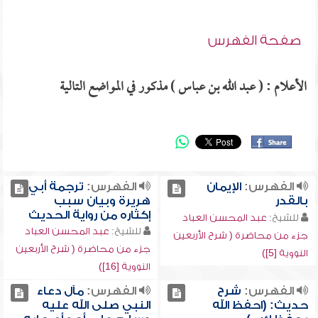
صفحة الفهرس
الأعلام : ( عبد الله بن عباس ) مذكور في المواضع التالية
الفهرس:
الإيمان
الفهرس:
ترجمة أبي
بالقدر
هريرة وبيان سبب
إكثاره من رواية الحديث
للشيخ:
عبد المحسن العباد
للشيخ:
عبد المحسن العباد
جزء من محاضرة ( شرح الأربعين
جزء من محاضرة ( شرح الأربعين
النووية [5])
النووية [16])
الفهرس:
شرح
الفهرس:
مآل دعاء
حديث: (احفظ الله
النبي صلى الله عليه