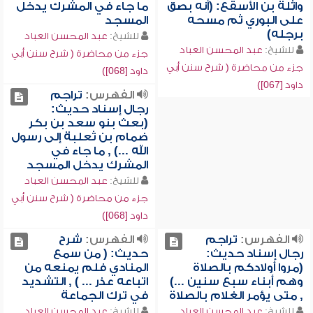
واثلة بن الأسقع: (أنه بصق
ما جاء في المشرك يدخل
على البوري ثم مسحه
المسجد
برجله)
للشيخ:
عبد المحسن العباد
للشيخ:
عبد المحسن العباد
جزء من محاضرة ( شرح سنن أبي
جزء من محاضرة ( شرح سنن أبي
داود [068])
داود [067])
الفهرس:
تراجم
رجال إسناد حديث:
(بعث بنو سعد بن بكر
ضمام بن ثعلبة إلى رسول
الله ...) , ما جاء في
المشرك يدخل المسجد
للشيخ:
عبد المحسن العباد
جزء من محاضرة ( شرح سنن أبي
داود [068])
الفهرس:
تراجم
الفهرس:
شرح
رجال إسناد حديث:
حديث: ( من سمع
(مروا أولادكم بالصلاة
المنادي فلم يمنعه من
وهم أبناء سبع سنين ...)
اتباعه عذر ... ) , التشديد
, متى يؤمر الغلام بالصلاة
في ترك الجماعة
للشيخ:
عبد المحسن العباد
للشيخ:
عبد المحسن العباد