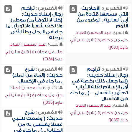
الفهرس:
الأحاديث
الفهرس:
تراجم
التي سمعها قتادة من
رجال إسناد حديث:
أبي العالية , الوضوء من
(كنا لا نتوضأ من موطئ
النوم
ولا نكف شعراً ولا ثوباً) , ما
جاء في الرجل يطأ الأذى
للشيخ:
عبد المحسن العباد
برجله
جزء من محاضرة ( شرح سنن أبي
للشيخ:
عبد المحسن العباد
داود [033])
جزء من محاضرة ( شرح سنن أبي
داود [034])
الفهرس:
تراجم
الفهرس:
شرح
رجال إسناد حديث:
حديث: (الماء من الماء)
(إنما جعل ذلك رخصة في
, ما جاء في الإكسال
أول الإسلام لقلة الثياب
للشيخ:
عبد المحسن العباد
ثم أمر بالغسل ...) , ما جاء
جزء من محاضرة ( شرح سنن أبي
في الإكسال
داود [035])
للشيخ:
عبد المحسن العباد
الفهرس:
شرح
جزء من محاضرة ( شرح سنن أبي
حديث: ( وضعت للنبي
داود [035])
غسلاً يغتسل به من
الجنابة...) , ما جاء في