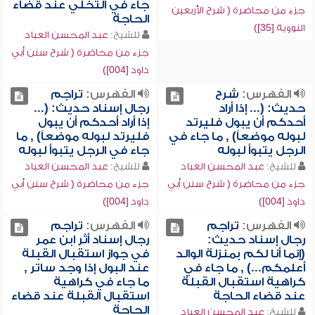
جاء في التخلي عند قضاء
جزء من محاضرة ( شرح الأربعين
الحاجة
النووية [35])
للشيخ:
عبد المحسن العباد
جزء من محاضرة ( شرح سنن أبي
داود [004])
الفهرس:
شرح
الفهرس:
تراجم
حديث: (... إذا أراد
رجال إسناد حديث: (...
أحدكم أن يبول فليرتد
إذا أراد أحدكم أن يبول
لبوله موضعاً) , ما جاء في
فليرتد لبوله موضعاً) , ما
الرجل يتبوأ لبوله
جاء في الرجل يتبوأ لبوله
للشيخ:
عبد المحسن العباد
للشيخ:
عبد المحسن العباد
جزء من محاضرة ( شرح سنن أبي
جزء من محاضرة ( شرح سنن أبي
داود [004])
داود [004])
الفهرس:
تراجم
الفهرس:
تراجم
رجال إسناد حديث:
رجال إسناد أثر ابن عمر
(إنما أنا لكم بمنزلة الوالد
في جواز استقبال القبلة
أعلمكم...) , ما جاء في
عند البول إذا وجد ساتر ,
كراهية استقبال القبلة
ما جاء في كراهية
عند قضاء الحاجة
استقبال القبلة عند قضاء
الحاجة
للشيخ:
عبد المحسن العباد