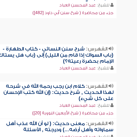
للشيخ:
عبد المحسن العباد
جزء من محاضرة ( شرح سنن أبي داود [482])
الفهرس:
شرح سنن النسائي - كتاب الطهارة -
(باب السواك إذا قام من الليل) إلى (باب هل يستاك
الإمام بحضرة رعيته؟)
للشيخ:
عبد المحسن العباد
الفهرس:
كلام ابن رجب رحمه الله في شرحه
لهذا الحديث , شرح حديث: (إن الله كتب الإحسان
على كل شيء)
للشيخ:
عبد المحسن العباد
جزء من محاضرة ( شرح الأربعين النووية [20])
الفهرس:
معنى حديث: ( لو أن الله عذب أهل
سماواته وأهل أرضه...) ودرجته , الأسئلة
للشيخ:
عبد المحسن العباد