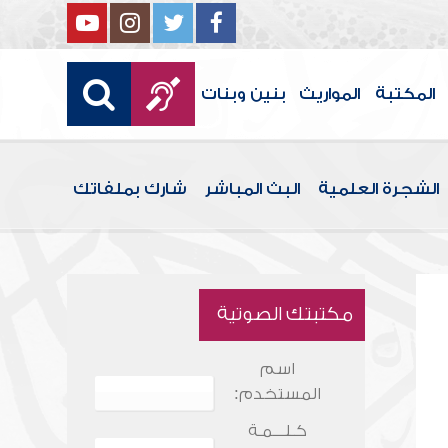
المكتبة
المواريث
بنين وبنات
الشجرة العلمية
البث المباشر
شارك بملفاتك
مكتبتك الصوتية
اسم
المستخدم:
كـلـــمـة