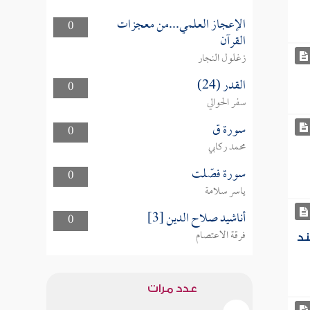
الإعجاز العلمي...من معجزات
0
القرآن
زغلول النجار
القدر (24)
0
سفر الحوالي
سورة ق
0
محمد ركابي
سورة فصّلت
0
ياسر سلامة
أناشيد صلاح الدين [3]
0
فرقة الاعتصام
ند
عدد مرات