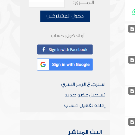
الـمـــــرور:
دخول المشتركين
أو الدخول بحساب
استرجاع الرمز السري
تسجيل عضو جديد
إعادة تفعيل حساب
البث المباشر