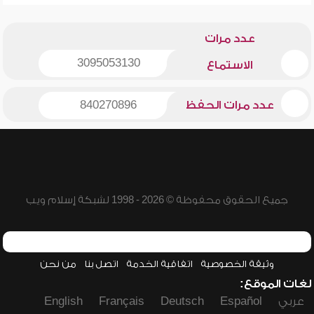
عدد مرات
3095053130
الاستماع
عدد مرات الحفظ
840270896
جميع الحقوق محفوظة © 2026 - 1998 لشبكة إسلام ويب
وثيقة الخصوصية
اتفاقية الخدمة
اتصل بنا
من نحن
لغات الموقع:
عربي
Español
Deutsch
Français
English