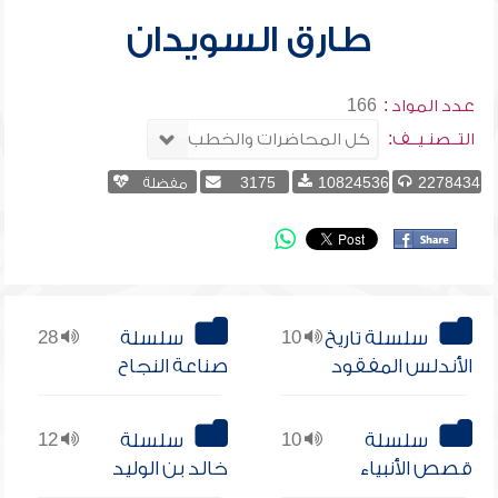
طارق السويدان
عدد المواد :
166
التــصنـيــف:
2278434
10824536
3175
مفضلة
سلسلة تاريخ
10
سلسلة
28
الأندلس المفقود
صناعة النجاح
سلسلة
10
سلسلة
12
قصص الأنبياء
خالد بن الوليد