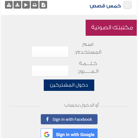
خمس قصص
مكتبتك الصوتية
اسم
المستخدم:
كـلـــمـة
الـمـــــرور:
دخول المشتركين
أو الدخول بحساب