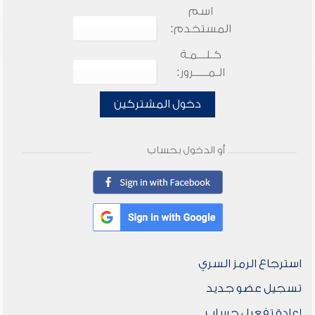
اسم
المستخدم:
كـلـــمـة
الـمـــــرور:
دخول المشتركين
أو الدخول بحساب
استرجاع الرمز السري
تسجيل عضو جديد
إعادة تفعيل حساب