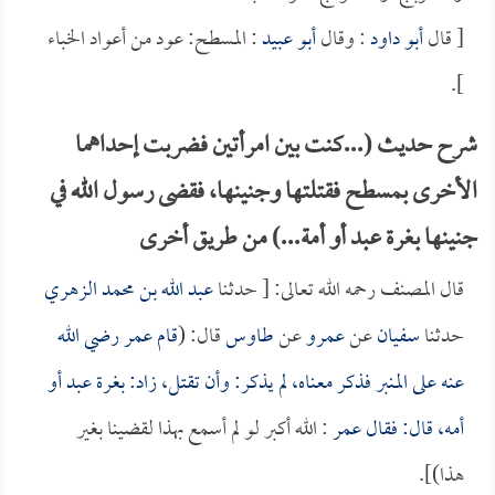
[ قال
أبو داود
: وقال
أبو عبيد
: المسطح: عود من أعواد الخباء
].
شرح حديث (...كنت بين امرأتين فضربت إحداهما
الأخرى بمسطح فقتلتها وجنينها، فقضى رسول الله في
جنينها بغرة عبد أو أمة...) من طريق أخرى
قال المصنف رحمه الله تعالى: [ حدثنا
عبد الله بن محمد الزهري
حدثنا
سفيان
عن
عمرو
عن
طاوس
قال: (
قام
عمر
رضي الله
عنه على المنبر فذكر معناه، لم يذكر: وأن تقتل، زاد: بغرة عبد أو
أمه، قال: فقال
عمر
: الله أكبر لو لم أسمع بهذا لقضينا بغير
هذا)].