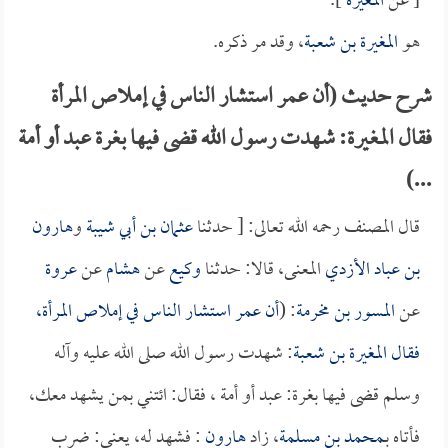
[ عن
المغيرة
].
هو
المغيرة بن شعبة
، وقد مر ذكره.
شرح حديث (أن عمر استشار الناس في إملاص المرأة
فقال المغيرة: شهدت رسول الله قضى فيها بغرة عبد أو أمة
...)
قال المصنف رحمه الله تعالى: [ حدثنا
عثمان بن أبي شيبة
و
هارون
بن عباد الأزدي
المعنى، قالا: حدثنا
وكيع
عن
هشام
عن
عروة
عن
المسور بن مخرمة
: (
أن
عمر
استشار الناس في إملاص المرأة،
فقال
المغيرة بن شعبة
: شهدت رسول الله صلى الله عليه وآله
وسلم قضى فيها بغرة: عبد أو أمة ، فقال: ائتني بمن يشهد معك،
فأتاه بـ
محمد بن مسلمة
، زاد
هارون
: فشهد له، يعني: ضرب