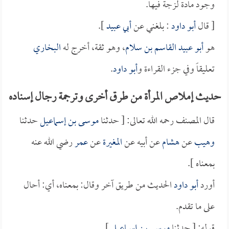
وجود مادة لزجة فيها.
[ قال
أبو داود
: بلغني عن
أبي عبيد
].
هو
أبو عبيد القاسم بن سلام
، وهو ثقة، أخرج له
البخاري
تعليقاً وفي جزء القراءة و
أبو داود
.
حديث إملاص المرأة من طرق أخرى وترجمة رجال إسناده
قال المصنف رحمه الله تعالى: [ حدثنا
موسى بن إسماعيل
حدثنا
وهيب
عن
هشام
عن أبيه عن
المغيرة
عن
عمر
رضي الله عنه
بمعناه ].
أورد
أبو داود
الحديث من طريق آخر وقال: بمعناه، أي: أحال
على ما تقدم.
قوله: [ حدثنا
موسى بن إسماعيل
].