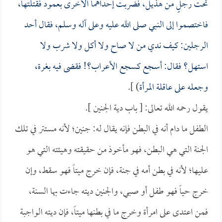
تحت رجلٍ من هذيل، فضربت إحداهما الأخرى بعمود فقتلتها،
فاختصموا إلى النبي صلى الله عليه وعلى آله وسلم، فقال أحد
الرجلين: كيف ندي من لا صاح ولا أكل ولا شرب ولا
استهل؟ فقال: أسجع كسجع الأعراب؟! فقضى فيه بغرة،
وجعله على عاقلة المرأة
) ].
يقول رحمه الله تعالى: [ باب دية الجنين ].
الطفل ما دام أنه في البطن فإنه يقال له: جنين؛ لأنه مستتر في تلك
الجنة التي هي البطن، فهو مأخوذ من حقيقته وهيئته التي هو
عليها؛ لأنه في بطن أمه في جنة، فإن خرج ميتاً فهو سقط، وإن
خرج حياً فهو طفل أو صبي، والجنين ديته جاءت بها السنة،
فمن اعتدى على امرأة وخرج ما في بطنها ميتاً، فإن ديته الواجبة