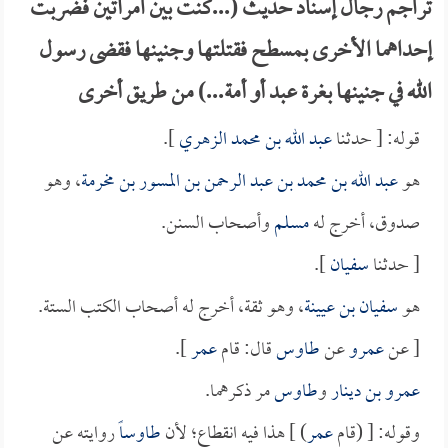
تراجم رجال إسناد حديث (...كنت بين امرأتين فضربت
إحداهما الأخرى بمسطح فقتلتها وجنينها فقضى رسول
الله في جنينها بغرة عبد أو أمة...) من طريق أخرى
قوله: [ حدثنا
عبد الله بن محمد الزهري
].
هو
عبد الله بن محمد بن عبد الرحمن بن المسور بن مخرمة
، وهو
صدوق، أخرج له
مسلم
وأصحاب السنن.
[ حدثنا
سفيان
].
هو
سفيان بن عيينة
، وهو ثقة، أخرج له أصحاب الكتب الستة.
[ عن
عمرو
عن
طاوس
قال: قام
عمر
].
عمرو بن دينار
و
طاوس
مر ذكرهما.
وقوله: [ (قام
عمر
) ] هذا فيه انقطاع؛ لأن
طاوساً
روايته عن