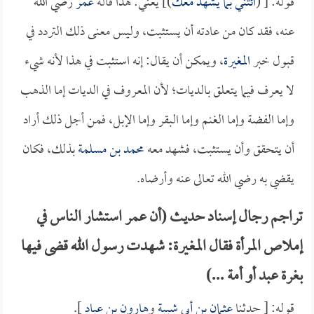
قوله: [ (
ائتني بما يشهد معك
)] يعني: هذا قاله
عمر
رضي الله
عنه، فقد كان من عادته أن يستثبت، وليس معنى ذلك التردد في
قبول خبر
المغيرة
، ويمكن أن يقال: إنه استثبت في هذا لأنه شيء
لا يعرف فيما يتعلق بالديات؛ لأن المعروف في الديات إما الذهب
وإما الفضة وإما الغنم وإما البقر وإما الإبل، فمن أجل ذلك أراد
أن يتحقق وأن يستثبت، فشهد معه
محمد بن مسلمة
بذلك، فكان
يقضي به رضي الله تعالى عنه وأرضاه.
تراجم رجال إسناد حديث (أن عمر استشار الناس في
إملاص المرأة فقال المغيرة: شهدت رسول الله قضى فيها
بغرة عبد أو أمة ...)
قوله: [ حدثنا
عثمان بن أبي شيبة
و
هارون بن عباد
].