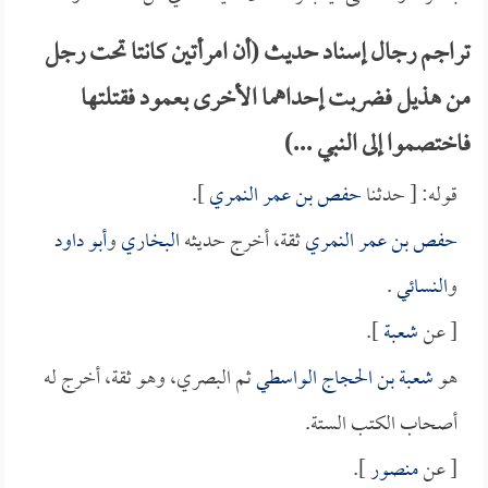
تراجم رجال إسناد حديث (أن امرأتين كانتا تحت رجل
من هذيل فضربت إحداهما الأخرى بعمود فقتلتها
فاختصموا إلى النبي ...)
قوله: [ حدثنا
حفص بن عمر النمري
].
حفص بن عمر النمري
ثقة، أخرج حديثه
البخاري
و
أبو داود
و
النسائي
.
[ عن
شعبة
].
هو
شعبة بن الحجاج الواسطي
ثم البصري، وهو ثقة، أخرج له
أصحاب الكتب الستة.
[ عن
منصور
].