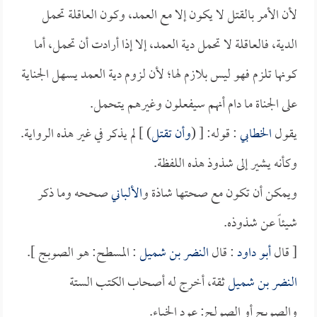
لأن الأمر بالقتل لا يكون إلا مع العمد، وكون العاقلة تحمل
الدية، فالعاقلة لا تحمل دية العمد، إلا إذا أرادت أن تحمل، أما
كونها تلزم فهو ليس بلازم لها؛ لأن لزوم دية العمد يسهل الجناية
على الجناة ما دام أنهم سيفعلون وغيرهم يتحمل.
يقول
الخطابي
: قوله: [ (
وأن تقتل
) ] لم يذكر في غير هذه الرواية.
وكأنه يشير إلى شذوذ هذه اللفظة.
ويمكن أن تكون مع صحتها شاذة و
الألباني
صححه وما ذكر
شيئاً عن شذوذه.
[ قال
أبو داود
: قال
النضر بن شميل
: المسطح: هو الصوبج ].
النضر بن شميل
ثقة، أخرج له أصحاب الكتب الستة
والصوبج أو الصولج: عود الخباء.