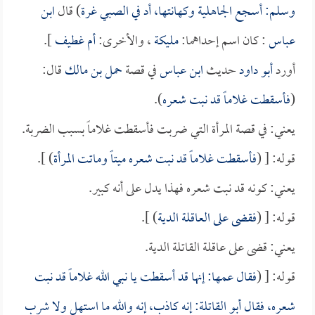
وسلم: أسجع الجاهلية وكهانتها، أد في الصبي غرة
) قال
ابن
عباس
: كان اسم إحداهما:
مليكة
، والأخرى:
أم غطيف
].
أورد
أبو داود
حديث
ابن عباس
في قصة
حمل بن مالك
قال:
(
فأسقطت غلاماً قد نبت شعره
).
يعني: في قصة المرأة التي ضربت فأسقطت غلاماً بسبب الضربة.
قوله: [ (
فأسقطت غلاماً قد نبت شعره ميتاً وماتت المرأة
) ].
يعني: كونه قد نبت شعره فهذا يدل على أنه كبير.
قوله: [ (
فقضى على العاقلة الدية
) ].
يعني: قضى على عاقلة القاتلة الدية.
قوله: [ (
فقال عمها: إنها قد أسقطت يا نبي الله غلاماً قد نبت
شعره، فقال أبو القاتلة: إنه كاذب، إنه والله ما استهل ولا شرب