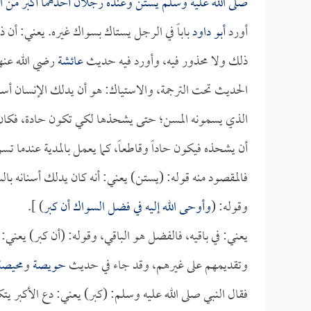
صلى الله عليه وسلم يستن وعنده رجلان أحدهما أكبر من ال
أورد
أبو داود
باباً في الرجل يستاك بسواك غيره. يعني: أن
ذلك ولا محذور فيه، وأورد فيه حديث
عائشة
رضي الله عنها
الحديث تحت الترجمة، والاستياك: هو أن يدلك الإنسان أسن
الذي يسمونه المسن؛ حتى يشحذها لكي تكون حادة، فكان ي
أن يشحذه فيكون حاداً وقاطعاً، كما يعمل بالمدية عندما 
فالمقصود منه قوله: (يستن) يعني: أنه كان يدلك أسنانه با
وقوله: (
وأوحى الله إليه في فضل السواك أن كبر
) ].
يعني: في باقيه، فالفضل هو الباقي، وقوله: (أن كبر) يعني: 
وتقديمهم على غيرهم، وقد جاء في حديث
حويصة
و
محيصة
فقال النبي صلى الله عليه وسلم: (كبر) يعني: دع الأكبر يتك