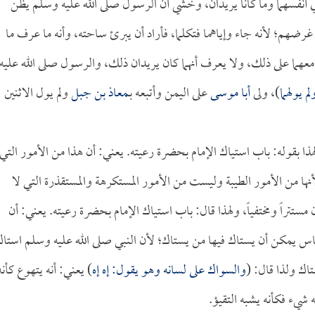
ي أنفسهما وما كانا يريدان، وخشي أن الرسول صلى الله عليه وسلم يظن
ضهم؛ لأنه جاء وإياهما فتكلما، فأراد أن يبرئ ساحته، وأنه ما عرف ما
ً معهما على ذلك، ولا يعرف أنهما كان يريدان ذلك، والرسول صلى الله عليه
م يولهما
)، ولى
أبا موسى
على اليمن وأتبعه بـ
معاذ بن جبل
ولم يول الاثنين
ذا بقوله: باب استياك الإمام بحضرة رعيته. يعني: أن هذا من الأمور التي
أنها من الأمور الطيبة وليست من الأمور المستكرهة والمستقذرة التي لا
مستتراً ومختفياً، ولهذا قال: باب استياك الإمام بحضرة رعيته. يعني: أن
اس يمكن أن يستاك فيها من يستاك؛ لأن النبي صلى الله عليه وسلم استا
اك ولذا قال: (
والسواك على لسانه وهو يقول: إه إه
) يعني: أنه يتهوع كأنه
 شيء فكأنه يشبه التقيؤ.