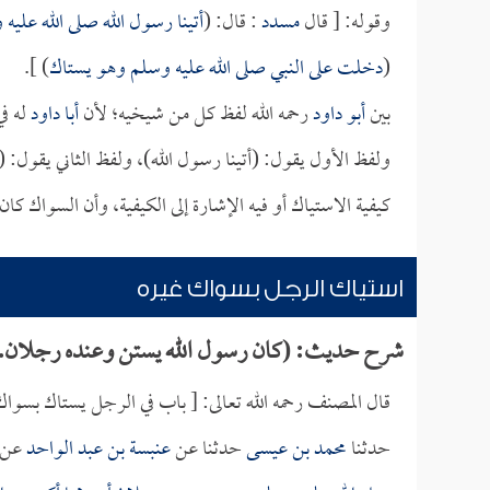
وقوله: [ قال
مسدد
: قال: (
أتينا رسول الله صلى الله عليه
(
دخلت على النبي صلى الله عليه وسلم وهو يستاك
) ].
بين
أبو داود
رحمه الله لفظ كل من شيخيه؛ لأن
أبا داود
له ف
ولفظ الأول يقول: (أتينا رسول الله)، ولفظ الثاني يقول: 
كيفية الاستياك أو فيه الإشارة إلى الكيفية، وأن السواك كا
استياك الرجل بسواك غيره
شرح حديث: (كان رسول الله يستن وعنده رجلان..
قال المصنف رحمه الله تعالى: [ باب في الرجل يستاك بسواك
حدثنا
محمد بن عيسى
حدثنا عن
عنبسة بن عبد الواحد
عن