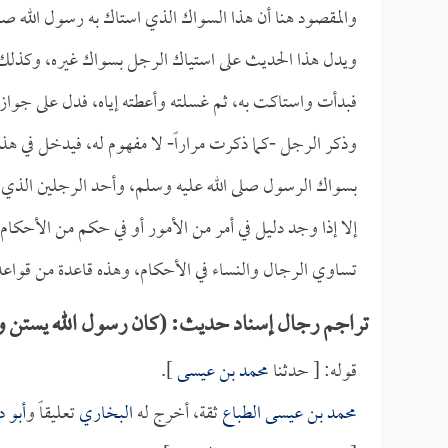
والمقصود هنا أن هذا السواك الذي استاك به رسول الله صلى 
ويدل هذا الحديث على استياك الرجل بسواك غيره، وكذل
فبدأت واستاكت به، ثم غسلته وأعطته إياه، فدل على جواز 
وذكر الرجل -كما ذكرت مراراً- لا مفهوم له، فيدخل في ه
بسواك الرسول صلى الله عليه وسلم، وأحد الرجلين الذي ه
إلا إذا وجد دليل في أمر من الأمور أو في حكم من الأحكا
تساوي الرجال والنساء في الأحكام، وهذه قاعدة من قواعد ا
تراجم رجال إسناد حديث: (كان رسول الله يستن و
قوله: [ حدثنا
محمد بن عيسى
].
محمد بن عيسى الطباع
ثقة، أخرج له
البخاري
تعليقاً و
أبو د