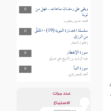
وبقى على رمضان ساعات .. فهل من
0
توبة
محمد حسين يعقوب
سلسلة الحضارة النبوية (19) - الخَلقُ
0
من الرزق
زغلول النجار
سورة الإنفطار
0
عبد الرشيد بن الشيخ علي صوفي
سورة النبأ
0
أحمد المعصراوي
ك
عدد مرات
الاستماع