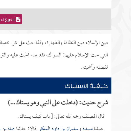
التفريغ ال
دين الإسلام دين النظافة والطهارة، ولذا حث على كل خصا
التي حث الإسلام عليها: السواك، فقد جاء الحث عليه والترغ
لفضله وأهميته.
كيفية الاستياك
شرح حديث: (دخلت على النبي وهو يستاك...)
قال المصنف رحمه الله تعالى: [ باب كيف يستاك.
حدثنا
مسدد
و
سليمان بن داود العتكي
قالا: حدثنا
حماد بن 