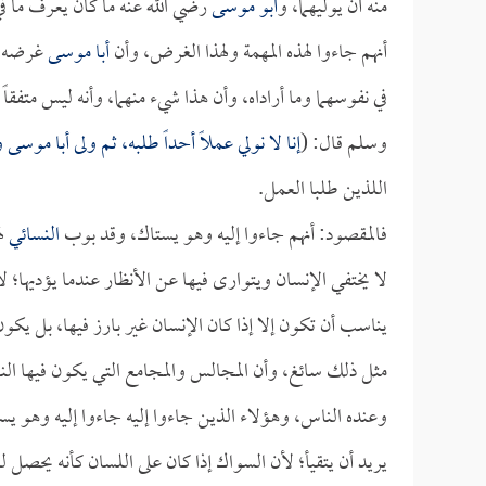
منه أن يوليهما، و
أبو موسى
رضي الله عنه ما كان يعرف ما ف
أنهم جاءوا لهذه المهمة ولهذا الغرض، وأن
أبا موسى
غرضه غر
في نفوسهما وما أراداه، وأن هذا شيء منهما، وأنه ليس متفقا
وسلم قال: (
إنا لا نولي عملاً أحداً طلبه، ثم ولى
أبا موسى
ول
اللذين طلبا العمل.
فالمقصود: أنهم جاءوا إليه وهو يستاك، وقد بوب
النسائي
له
لا يختفي الإنسان ويتوارى فيها عن الأنظار عندما يؤديها؛ ل
يناسب أن تكون إلا إذا كان الإنسان غير بارز فيها، بل يكون 
مثل ذلك سائغ، وأن المجالس والمجامع التي يكون فيها الن
وعنده الناس، وهؤلاء الذين جاءوا إليه جاءوا إليه وهو يست
يريد أن يتقيأ؛ لأن السواك إذا كان على اللسان كأنه يحصل له