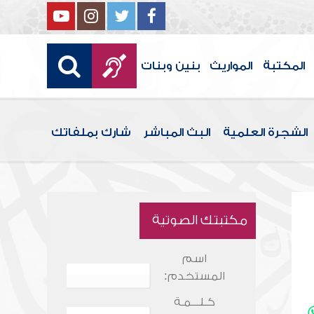
المكتبة
المواريث
بنين وبنات
الشجرة العلمية
البث المباشر
شارك بملفاتك
مكتبتك الصوتية
اسم
المستخدم:
كـلـــمـة