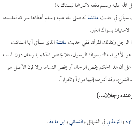
الله عليه وسلم دفعه لأكبرهما ليستاك به!
ك سيأتي في حديث
عائشة
أنه صلى الله عليه وسلم أعطاها سواكه لتغسله،
الاستياك بسواك الغير.
ذا الرجل وكذلك المرأة، ففي حديث
عائشة
الذي سيأتي أنها استاكت
و الأكبر استاك بسواك الرسول، فلا يختص الحكم بالرجال دون النساء
م على أن هذا الحكم يخص الرجال أو يخص النساء، وإلا فإن الأصل هو
لشرع، وقد أشرت إليها مراراً وتكراراً.
عنده رجلان...)
اود
و
الترمذي
في الشمائل و
النسائي
و
ابن ماجة
.