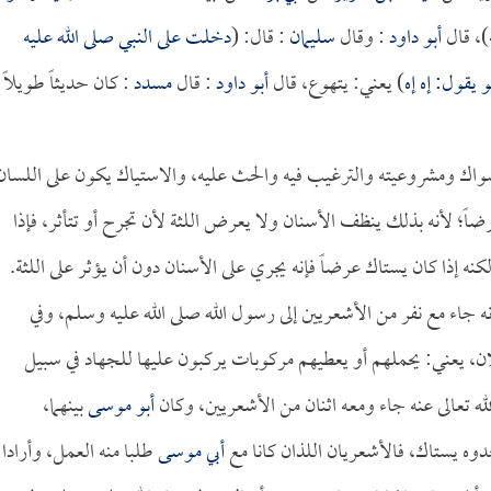
)، قال
أبو داود
: وقال
سليمان
: قال: (
دخلت على النبي صلى الله عليه
قول: إه إه
) يعني: يتهوع، قال
أبو داود
: قال
مسدد
: كان حديثاً طويلاً
سواك ومشروعيته والترغيب فيه والحث عليه، والاستياك يكون على اللسان
ضاً؛ لأنه بذلك ينظف الأسنان ولا يعرض اللثة لأن تجرح أو تتأثر، فإذا
نه إذا كان يستاك عرضاً فإنه يجري على الأسنان دون أن يؤثر على اللثة.
ه جاء مع نفر من الأشعريين إلى رسول الله صلى الله عليه وسلم، وفي
ن، يعني: يحملهم أو يعطيهم مركوبات يركبون عليها للجهاد في سبيل
ه تعالى عنه جاء ومعه اثنان من الأشعريين، وكان
أبو موسى
بينهما،
دوه يستاك، فالأشعريان اللذان كانا مع
أبي موسى
طلبا منه العمل، وأرادا