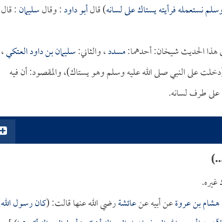
 وسلم نستعمله فرأيته يستاك على لسانه
) قال
أبو داود
: وقال
سليمان
: قال:
ي هذا الحديث شيخان: أحدهما:
مسدد
، والثاني:
سليمان بن داود العتكي
،
(دخلت على النبي صلى الله عليه وسلم وهو يستاك)، والمقصود: أن فيه
ن على طرف لسانه.
.)
 غيره.
هشام بن عروة
عن أبيه عن
عائشة
رضي الله عنها قالت: (
كان رسول الله