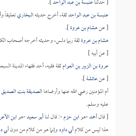
[ حدثنا
عنبسة بن عبد الواحد
].
عنبسة بن عبد الواحد
ثقة، أخرج حديثه
البخاري
تعليقاً و
أ
[ عن
هشام بن عروة
].
هشام بن عروة
ثقة ربما دلس، وحديثه أخرجه أصحاب الكت
[ عن أبيه ]
عروة بن الزبير بن العوام
ثقة فقيه، أحد فقهاء المدينة الس
[ عن
عائشة
].
أم المؤمنين رضي الله عنها وأرضاها
الصديقة بنت الصديق
،
عليه وسلم.
[ قال
أحمد
-هو
ابن حزم
-: قال لنا
أبو سعيد
-هو
ابن الأعر
هذا ليس من كلام
أبي داود
وإنما هو من كلام من دون
أبي د