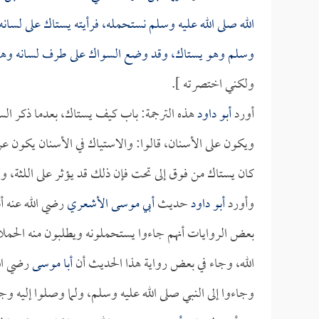
الله صلى الله عليه وسلم نستحمله، فرأيته يستاك على لسانه
وسلم وهو يستاك، وقد وضع السواك على طرف لسانه وهو ي
ولكني اختصرته ].
أورد
أبو داود
هذه الترجمة: باب كيف يستاك، بعدما ذكر ال
ويكون على الأسنان، قالوا: والاستياك في الأسنان يكون عر
كان يستاك من فوق إلى تحت فإن ذلك قد يؤثر على اللثة، ولك
وأورد
أبو داود
حديث
أبي موسى الأشعري
رضي الله عنه أن
بعض الروايات أنهم جاءوا يستحملونه ويطلبون منه الحملا
الله، وجاء في بعض رواية هذا الحديث أن
أبا موسى
رضي الل
وجاءوا إلى النبي صلى الله عليه وسلم، ولما وصلوا إليه وج