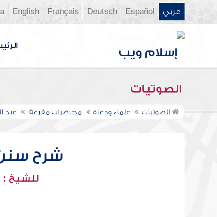
عربي
Español
Deutsch
Français
English
ia
الرئي
الصوتيات
الصوتيات
علماء ودعاة
محاضرات مفرغة
عبد ا
شرح سنن أب
للشيخ : 