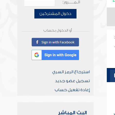
الـمـــــرور:
دخول المشتركين
أو الدخول بحساب
استرجاع الرمز السري
تسجيل عضو جديد
إعادة تفعيل حساب
البث المباشر