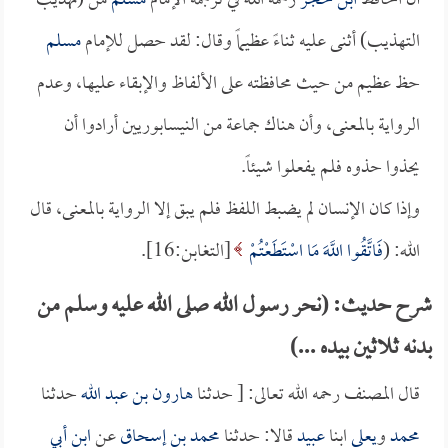
أن الحافظ
ابن حجر
رحمه الله في ترجمة الإمام
مسلم
من (تهذيب
التهذيب) أثنى عليه ثناءً عظيماً وقال: لقد حصل للإمام
مسلم
حظ عظيم من حيث محافظته على الألفاظ والإبقاء عليها، وعدم
الرواية بالمعنى، وأن هناك جماعة من النيسابوريين أرادوا أن
يحذوا حذوه فلم يفعلوا شيئاً.
وإذا كان الإنسان لم يضبط اللفظ فلم يبق إلا الرواية بالمعنى، قال
الله: (
فَاتَّقُوا اللَّهَ مَا اسْتَطَعْتُمْ
[التغابن:16].
شرح حديث: (نحر رسول الله صلى الله عليه وسلم من
بدنه ثلاثين بيده ...)
قال المصنف رحمه الله تعالى: [ حدثنا
هارون بن عبد الله
حدثنا
محمد
و
يعلى
ابنا
عبيد
قالا: حدثنا
محمد بن إسحاق
عن
ابن أبي