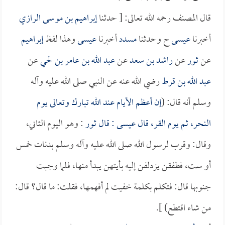
قال المصنف رحمه الله تعالى: [ حدثنا
إبراهيم بن موسى الرازي
أخبرنا
عيسى
ح وحدثنا
مسدد
أخبرنا
عيسى
وهذا لفظ
إبراهيم
عن
ثور
عن
راشد بن سعد
عن
عبد الله بن عامر بن لحي
عن
عبد الله بن قرط
رضي الله عنه عن النبي صلى الله عليه وآله
وسلم أنه قال: (
إن أعظم الأيام عند الله تبارك وتعالى يوم
النحر، ثم يوم القر، قال
عيسى
: قال
ثور
: وهو اليوم الثاني،
وقال: وقرب لرسول الله صلى الله عليه وآله وسلم بدنات خمس
أو ست، فطفقن يزدلفن إليه بأيتهن يبدأ منها، فلما وجبت
جنوبها قال: فتكلم بكلمة خفيت لم أفهمها، فقلت: ما قال؟ قال:
من شاء اقتطع) ].