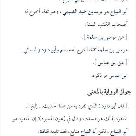
أبو التياح
هو
يزيد بن حميد الضبعي
، وهو ثقة، أخرج له
أصحاب الكتب الستة.
[ عن
موسى بن سلمة
].
موسى بن سلمة
ثقة، أخرج له
مسلم
و
أبو داود
و
النسائي
.
[ عن
ابن عباس
].
ابن عباس
مر ذكره.
جواز الرواية بالمعنى
[ قال
أبو داود
: الذي تفرد به من هذا الحديث... إلخ ].
المتفرد بذلك هو
مسدد
، وقال في (عون المعبود): إن المتفرد هو
أبو التياح
، لكن
أبا التياح
متابع، فقد تابعه
قتادة
.