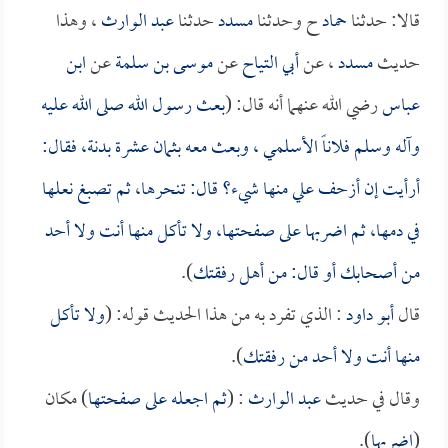
قالا: حدثنا
حماد
ح وحدثنا
مسدد
حدثنا
عبد الوارث
، وهذا
حديث
مسدد
، عن
أبي التياح
عن
موسى بن سلمة
عن
ابن
عباس
رضي الله عنهما أنه قال: (
بعث رسول الله صلى الله عليه
وآله وسلم فلاناً
الأسلمي
، وبعث معه بثمان عشرة بدنة، فقال:
أرأيت إن أزحف علي منها شيء؟ قال: تنحرها، ثم تصبغ نعلها
في دمها، ثم اضربها على صفحتها، ولا تأكل منها أنت ولا أحد
من أصحابك أو قال: من أهل رفقتك
).
قال
أبو داود
: الذي تفرد به من هذا الحديث قوله: (
ولا تأكل
منها أنت ولا أحد من رفقتك
).
وقال في حديث
عبد الوارث
: (
ثم اجعله على صفحتها
) مكان
(
اضربها
).