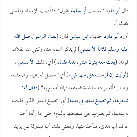
قال
أبو داود
: سمعت
أبا سلمة
يقول: إذا أقمت الإسناد والمعنى
كفاك ].
أورد
أبو داود
حديث
ابن عباس
قال: (
بعث الرسول صلى الله
عليه وسلم فلاناً
الأسلمي
) لم يذكر اسمه هنا، وكنى عنه بفلان.
قوله: (
بعث معه بثمان عشرة بدنة فقال:
) أي: ذلك
الأسلمي
،
(
أرأيت إن أزحف علي منها شيء
) أي: حصل له إعياء وضعف،
وصار كأنه يزحف لشدة ضعفه، فماذا أصنع به؟ (
فقال له:
تنحرها، ثم تصبغ نعلها في دمها
) أي: تصبغ النعل الذي قلدت
به بدمها، ثم يضرب على صفحتها بالدم؛ حتى إذا رآها أحد
عرف أنها هدي، فيأخذ منها، ومعنى ذلك أنها مبذولة لمن يريد