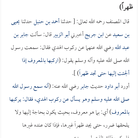
ظهراً)
قال المصنف رحمه الله تعالى: [ حدثنا
أحمد بن حنبل
حدثنا
يحيى
بن سعيد
عن
ابن جريج
أخبرني
أبو الزبير
قال: سألت
جابر بن
عبد الله
رضي الله عنهما عن ركوب الهدي فقال: سمعت رسول
الله صلى الله عليه وآله وسلم يقول: (
اركبها بالمعروف إذا
ألجئت إليها حتى تجد ظهراً
) ].
أورد
أبو داود
حديث
جابر
رضي الله عنه: (
أنه سمع رسول الله
صلى الله عليه وسلم وهو يسأل عن ركوب الهدي، فقال: يركبها
بالمعروف
) أي: بما هو معروف، بحيث يكون بحاجة إليها ولا
يلحقها ضرر، حتى يجد ظهراً غيرها، فإذا كان عنده غيرها