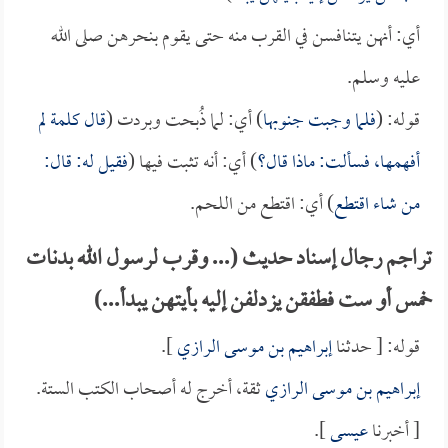
أي: أنهن يتنافسن في القرب منه حتى يقوم بنحرهن صلى الله
عليه وسلم.
قوله: (
فلما وجبت جنوبها
) أي: لما ذُبحت وبردت (
قال كلمة لم
أفهمها، فسألت: ماذا قال؟
) أي: أنه تثبت فيها (
فقيل له: قال:
من شاء اقتطع
) أي: اقتطع من اللحم.
تراجم رجال إسناد حديث (... وقرب لرسول الله بدنات
خمس أو ست فطفقن يزدلفن إليه بأيتهن يبدأ...)
قوله: [ حدثنا
إبراهيم بن موسى الرازي
].
إبراهيم بن موسى الرازي
ثقة، أخرج له أصحاب الكتب الستة.
[ أخبرنا
عيسى
].