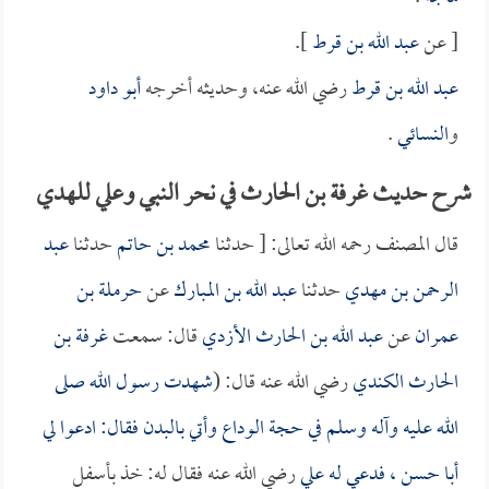
[ عن
عبد الله بن قرط
].
عبد الله بن قرط
رضي الله عنه، وحديثه أخرجه
أبو داود
و
النسائي
.
شرح حديث غرفة بن الحارث في نحر النبي وعلي للهدي
قال المصنف رحمه الله تعالى: [ حدثنا
محمد بن حاتم
حدثنا
عبد
الرحمن بن مهدي
حدثنا
عبد الله بن المبارك
عن
حرملة بن
عمران
عن
عبد الله بن الحارث الأزدي
قال: سمعت
غرفة بن
الحارث الكندي
رضي الله عنه قال: (
شهدت رسول الله صلى
الله عليه وآله وسلم في حجة الوداع وأتي بالبدن فقال: ادعوا لي
أبا حسن
، فدعي له
علي
رضي الله عنه فقال له: خذ بأسفل