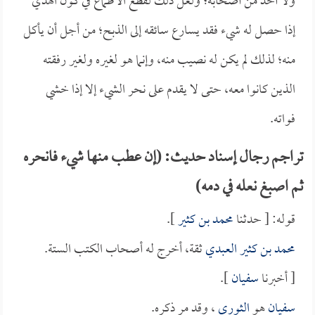
ولا أحد من أصحابه؛ ولعل ذلك لقطع الأطماع في كون الهدي
إذا حصل له شيء فقد يسارع سائقه إلى الذبح؛ من أجل أن يأكل
منه؛ لذلك لم يكن له نصيب منه، وإنما هو لغيره ولغير رفقته
الذين كانوا معه، حتى لا يقدم على نحر الشيء إلا إذا خشي
فواته.
تراجم رجال إسناد حديث: (إن عطب منها شيء فانحره
ثم اصبغ نعله في دمه)
قوله: [ حدثنا
محمد بن كثير
].
محمد بن كثير العبدي
ثقة، أخرج له أصحاب الكتب الستة.
[ أخبرنا
سفيان
].
سفيان
هو
الثوري
، وقد مر ذكره.