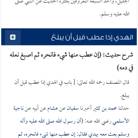
الجليل، وأحد السبعة المعروفين بكثرة الحديث عن النبي صلى
الله عليه وسلم.
الهدي إذا عطب قبل أن يبلغ
شرح حديث: (إن عطب منها شيء فانحره ثم اصبغ نعله
في دمه)
قال المصنف رحمه الله تعالى: [ باب في الهدي إذا عطب قبل أن
يبلغ.
حدثنا
محمد بن كثير
أخبرنا
سفيان
عن
هشام
عن أبيه عن
ناجية
الأسلمي
رضي الله عنه: (
أن رسول الله صلى الله عليه وآله
وسلم بعث معه بهدي فقال: إن عطب منها شيء فانحره، ثم