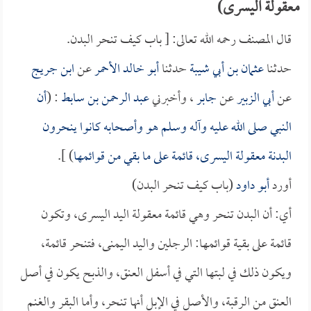
معقولة اليسرى)
قال المصنف رحمه الله تعالى: [ باب كيف تنحر البدن.
حدثنا
عثمان بن أبي شيبة
حدثنا
أبو خالد الأحمر
عن
ابن جريج
عن
أبي الزبير
عن
جابر
، وأخبرني
عبد الرحمن بن سابط
: (
أن
النبي صلى الله عليه وآله وسلم هو وأصحابه كانوا ينحرون
البدنة معقولة اليسرى، قائمة على ما بقي من قوائمها
) ].
أورد
أبو داود
(باب كيف تنحر البدن)
أي: أن البدن تنحر وهي قائمة معقولة اليد اليسرى، وتكون
قائمة على بقية قوائمها: الرجلين واليد اليمنى، فتنحر قائمة،
ويكون ذلك في لبتها التي في أسفل العنق، والذبح يكون في أصل
العنق من الرقبة، والأصل في الإبل أنها تنحر، وأما البقر والغنم