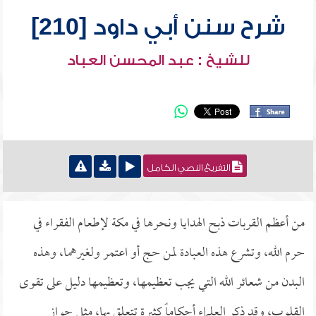
شرح سنن أبي داود [210]
للشيخ : عبد المحسن العباد
التفريغ النصي الكامل
من أعظم القربات ذبح الهدايا ونحرها في مكة لإطعام الفقراء في
حرم الله، وتشرع هذه العبادة لمن حج أو اعتمر ولغيرهما، وهذه
البدن من شعائر الله التي يجب تعظيمها، وتعظيمها دليل على تقوى
القلوب، وقد ذكر العلماء أحكاماً كثيرة تتعلق بها، مثل جواز