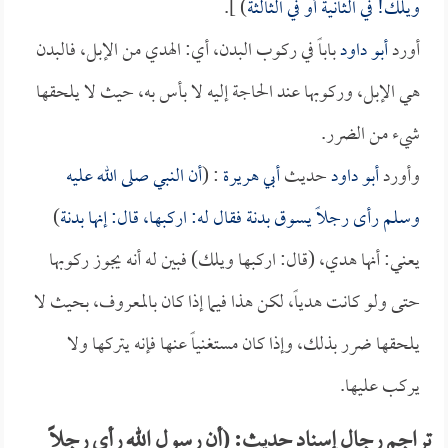
ويلك! في الثانية أو في الثالثة
) ].
أورد
أبو داود
باباً في ركوب البدن، أي: الهدي من الإبل، فالبدن
هي الإبل، وركوبها عند الحاجة إليه لا بأس به، حيث لا يلحقها
شيء من الضرر.
وأورد
أبو داود
حديث
أبي هريرة
: (
أن النبي صلى الله عليه
وسلم رأى رجلاً يسوق بدنة فقال له: اركبها، قال: إنها بدنة
)
يعني: أنها هدي، (قال: اركبها ويلك) فبين له أنه يجوز ركوبها
حتى ولو كانت هدياً، لكن هذا فيما إذا كان بالمعروف، بحيث لا
يلحقها ضرر بذلك، وإذا كان مستغنياً عنها فإنه يتركها ولا
يركب عليها.
تراجم رجال إسناد حديث: (أن رسول الله رأى رجلاً