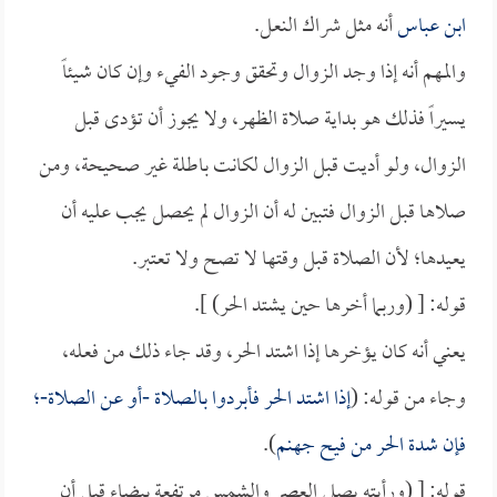
ابن عباس
أنه مثل شراك النعل.
والمهم أنه إذا وجد الزوال وتحقق وجود الفيء وإن كان شيئاً
يسيراً فذلك هو بداية صلاة الظهر، ولا يجوز أن تؤدى قبل
الزوال، ولو أديت قبل الزوال لكانت باطلة غير صحيحة، ومن
صلاها قبل الزوال فتبين له أن الزوال لم يحصل يجب عليه أن
يعيدها؛ لأن الصلاة قبل وقتها لا تصح ولا تعتبر.
قوله: [ (وربما أخرها حين يشتد الحر) ].
يعني أنه كان يؤخرها إذا اشتد الحر، وقد جاء ذلك من فعله،
وجاء من قوله: (
إذا اشتد الحر فأبردوا بالصلاة -أو عن الصلاة-؛
فإن شدة الحر من فيح جهنم
).
قوله: [ (ورأيته يصلي العصر والشمس مرتفعة بيضاء قبل أن