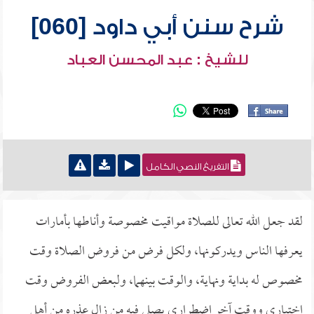
شرح سنن أبي داود [060]
للشيخ : عبد المحسن العباد
التفريغ النصي الكامل
لقد جعل الله تعالى للصلاة مواقيت مخصوصة وأناطها بأمارات
يعرفها الناس ويدركونها، ولكل فرض من فروض الصلاة وقت
مخصوص له بداية ونهاية، والوقت بينهما، ولبعض الفروض وقت
اختياري ووقت آخر اضطراري يصلي فيه من زال عذره من أهل