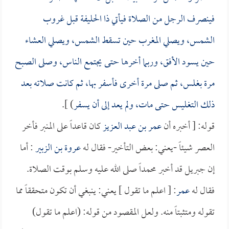
فينصرف الرجل من الصلاة فيأتي ذا الحليفة قبل غروب
الشمس، ويصلي المغرب حين تسقط الشمس، ويصلي العشاء
حين يسود الأفق، وربما أخرها حتى يجتمع الناس، وصلى الصبح
مرة بغلس، ثم صلى مرة أخرى فأسفر بها، ثم كانت صلاته بعد
ذلك التغليس حتى مات، ولم يعد إلى أن يسفر
) ].
قوله: [ أخبره أن
عمر بن عبد العزيز
كان قاعداً على المنبر فأخر
العصر شيئاً -يعني: بعض التأخير- فقال له
عروة بن الزبير
: أما
إن جبريل قد أخبر محمداً صلى الله عليه وسلم بوقت الصلاة.
فقال له
عمر
: [ اعلم ما تقول ] يعني: ينبغي أن تكون متحققاً مما
تقوله ومتثبتاً منه. ولعل المقصود من قوله: (اعلم ما تقول)