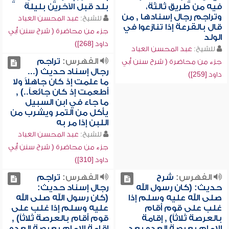
فيه من طريق ثالثة،
بلد قبل الآخرين بليلة
وتراجم رجال إسنادها , من
للشيخ:
عبد المحسن العباد
قال بالقرعة إذا تنازعوا في
جزء من محاضرة ( شرح سنن أبي
الولد
داود [268])
للشيخ:
عبد المحسن العباد
الفهرس:
تراجم
جزء من محاضرة ( شرح سنن أبي
رجال إسناد حديث (...
داود [259])
ما علمت إذ كان جاهلاً ولا
أطعمت إذ كان جائعاً..) ,
ما جاء في ابن السبيل
يأكل من التمر ويشرب من
اللبن إذا مر به
للشيخ:
عبد المحسن العباد
جزء من محاضرة ( شرح سنن أبي
داود [310])
الفهرس:
شرح
الفهرس:
تراجم
حديث: (كان رسول الله
رجال إسناد حديث:
صلى الله عليه وسلم إذا
(كان رسول الله صلى الله
غلب على قوم أقام
عليه وسلم إذا غلب على
بالعرصة ثلاثاً) , إقامة
قوم أقام بالعرصة ثلاثاً) ,
الإمام بعرصة العدو بعد
إقامة الإمام بعرصة العدو