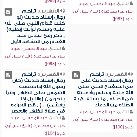
داود [088])
للشيخ:
عبد المحسن العباد
الفهرس:
تراجم
جزء من محاضرة ( شرح سنن أبي
رجال إسناد حديث (لو
داود [087])
كنت قدام النبي صلى الله
عليه وسلم لرأيت إبطيه)
, ذكر رفع اليدين عند
القيام من التشهد الأول
للشيخ:
عبد المحسن العباد
جزء من محاضرة ( شرح سنن أبي
داود [098])
الفهرس:
تراجم
الفهرس:
تراجم
رجال إسناد حديث علي
رجال إسناد حديث (كان
في استفتاح النبي صلى
رسول الله إذا دحضت
الله عليه وسلم وأدعيته
الشمس صلى الظهر، وقرأ
في الصلاة , ما يستفتح به
بنحو من (والليل إذا
الصلاة من الدعاء
يغشى) ...) , قدر القراءة
في صلاة الظهر والعصر
للشيخ:
عبد المحسن العباد
للشيخ:
عبد المحسن العباد
جزء من محاضرة ( شرح سنن أبي
جزء من محاضرة ( شرح سنن أبي
داود [100])
داود [104])