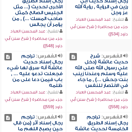
رجال إسناد حديث أبي
رجال إسناد الطريق
رزين في الرؤية , رؤية الله
الأخرى لحديث (... مثل
عز وجل
الجليس الصالح كمثل
صاحب المسك ...) , من
للشيخ:
عبد المحسن العباد
يؤمر أن يجالس
جزء من محاضرة ( شرح سنن أبي
للشيخ:
عبد المحسن العباد
داود [534])
جزء من محاضرة ( شرح سنن أبي
داود [548])
الفهرس:
شرح
الفهرس:
تراجم
حديث عائشة (دخل
رجال إسناد حديث
علي رسول الله صلى الله
عائشة أنه سرق لها شيء
عليه وسلم وعندنا زينب
فجعلت تدعو عليه ... ,
بنت جحش ...) , ما جاء
باب فيمن دعا على من
في الانتصار للنفس
ظلمه
للشيخ:
عبد المحسن العباد
للشيخ:
عبد المحسن العباد
جزء من محاضرة ( شرح سنن أبي
جزء من محاضرة ( شرح سنن أبي
داود [558])
داود [559])
الفهرس:
تراجم
الفهرس:
تراجم
رجال إسناد الطريق
رجال إسناد أثر (من قال
الخامسة لحديث عائشة
حين يصبح اللهم ما