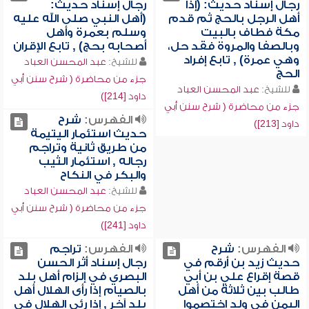
رجال إسناد حديث: (إذا
رجال إسناد حديث:
أهل الرجل بالحج ثم قدم
(أهل النبي صلى الله عليه
مكة فطاف بالبيت
وسلم بعمرة وأهل
وبالصفا والمروة فقد حل،
أصحابه بحج) , تابع الإقران
وهي عمرة) , تابع إفراد
للشيخ:
عبد المحسن العباد
الحج
جزء من محاضرة ( شرح سنن أبي
للشيخ:
عبد المحسن العباد
داود [214])
جزء من محاضرة ( شرح سنن أبي
الفهرس:
شرح
داود [213])
حديث استئمار اليتيمة
من طريق ثانية وتراجم
رجاله , استئمار الثيب
والبكر في النكاح
للشيخ:
عبد المحسن العباد
جزء من محاضرة ( شرح سنن أبي
داود [241])
الفهرس:
شرح
الفهرس:
تراجم
حديث زيد بن أرقم في
رجال إسناد أثر الحسن
قصة إقراع علي بن أبي
البصري في إلزام أهل بلد
طالب بين ثلاثة من أهل
بالصيام إذا رأى الهلال أهل
اليمن في ولد اختصموا
بلد آخر , إذا رئي الهلال في