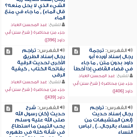
الشيء الذي لا يحل منعه؟
قال الماء) , ما جاء في منع
الماء
للشيخ:
عبد المحسن العباد
جزء من محاضرة ( شرح سنن أبي
داود [396])
الفهرس:
ترجمة
الفهرس:
تراجم
رجال إسناد أورده أبو
رجال إسناد الطريق
داود بدون متن , ما جاء
الأخرى لحديث الرقية
في قضاء القاضي إذا أخطأ
بفاتحة الكتاب , كيفية
الرقى
للشيخ:
عبد المحسن العباد
للشيخ:
عبد المحسن العباد
جزء من محاضرة ( شرح سنن أبي
جزء من محاضرة ( شرح سنن أبي
داود [406])
داود [439])
الفهرس:
تراجم
الفهرس:
شرح
رجال إسناد حديث
حديث (كان رسول الله
(لعن المتشبهات من
صلى الله عليه وسلم
النساء بالرجال..) , لباس
يحب التيمن ما استطاع
النساء
في شأنه كله في طهوره