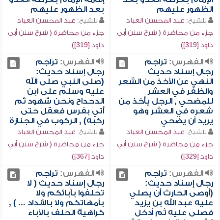
الظهور عليهم
بعد الظهور عليهم
للشيخ:
عبد المحسن العباد
للشيخ:
عبد المحسن العباد
جزء من محاضرة ( شرح سنن أبي
جزء من محاضرة ( شرح سنن أبي
داود [319])
داود [319])
الفهرس:
تراجم
الفهرس:
تراجم
رجال إسناد حديث
رجال إسناد حديث:
النهي عن الأخذ من الشعر
(صلى النبي صلى الله
والظفر في العشر
عليه وسلم على ابن
للمضحي , الرجل يأخذ من
الدحداح ونحن شهود ثم
شعره في العشر وهو
أُتي بفرس فعقل حتى
يريد أن يضحي
ركبه) , الركوب في الجنازة
للشيخ:
عبد المحسن العباد
للشيخ:
عبد المحسن العباد
جزء من محاضرة ( شرح سنن أبي
جزء من محاضرة ( شرح سنن أبي
داود [329])
داود [367])
الفهرس:
تراجم
الفهرس:
تراجم
رجال إسناد حديث:
رجال إسناد حديث ( لا
(أوصى الحارث أن يصلي
تحلفوا بآبائكم ولا
عليه عبد الله بن يزيد
بأمهاتكم ولا بالأنداد ... ) ,
فصلى عليه ثم أدخل
كراهية الحلف بالآباء