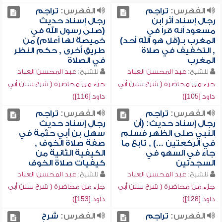
الفهرس:
تراجم
الفهرس:
تراجم
رجال إسناد أثر ابن
رجال إسناد حديث
مسعود أنه قرأ في
(صلى رسول الله في
المغرب بـ(قل هو الله أحد)
خميصة لها أعلام) من
, التخفيف في صلاة
طريق أخرى , حكم النظر
المغرب
في الصلاة
للشيخ:
عبد المحسن العباد
للشيخ:
عبد المحسن العباد
جزء من محاضرة ( شرح سنن أبي
جزء من محاضرة ( شرح سنن أبي
داود [105])
داود [116])
الفهرس:
تراجم
الفهرس:
تراجم
رجال إسناد حديث: (أن
رجال إسناد حديث
النبي صلى الظهر فسلم
سهل بن أبي حثمة في
في الركعتين ...) , تابع ما
صفة صلاة الخوف ,
جاء في السهو في
الكيفية الثانية من
السجدتين
كيفيات صلاة الخوف
للشيخ:
عبد المحسن العباد
للشيخ:
عبد المحسن العباد
جزء من محاضرة ( شرح سنن أبي
جزء من محاضرة ( شرح سنن أبي
داود [128])
داود [153])
الفهرس:
تراجم
الفهرس:
شرح