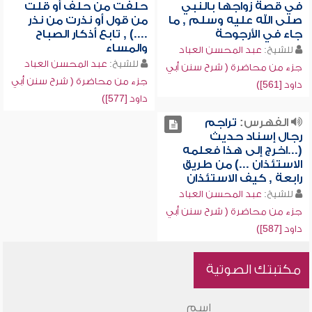
في قصة زواجها بالنبي
حلفت من حلف أو قلت
صلى الله عليه وسلم , ما
من قول أو نذرت من نذر
جاء في الأرجوحة
....) , تابع أذكار الصباح
والمساء
للشيخ:
عبد المحسن العباد
للشيخ:
عبد المحسن العباد
جزء من محاضرة ( شرح سنن أبي
جزء من محاضرة ( شرح سنن أبي
داود [561])
داود [577])
الفهرس:
تراجم
رجال إسناد حديث
(...اخرج إلى هذا فعلمه
الاستئذان ...) من طريق
رابعة , كيف الاستئذان
للشيخ:
عبد المحسن العباد
جزء من محاضرة ( شرح سنن أبي
داود [587])
مكتبتك الصوتية
اسم