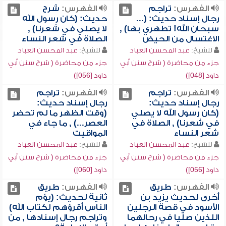
الفهرس:
تراجم
الفهرس:
شرح
رجال إسناد حديث: (...
حديث: (كان رسول الله
سبحان الله! تطهري بها) ,
لا يصلي في شعرنا) ,
الاغتسال من الحيض
الصلاة في شعر النساء
للشيخ:
عبد المحسن العباد
للشيخ:
عبد المحسن العباد
جزء من محاضرة ( شرح سنن أبي
جزء من محاضرة ( شرح سنن أبي
داود [048])
داود [056])
الفهرس:
تراجم
الفهرس:
تراجم
رجال إسناد حديث:
رجال إسناد حديث:
(كان رسول الله لا يصلي
(وقت الظهر ما لم تحضر
في شعرنا) , الصلاة في
العصر...) , ما جاء في
شعر النساء
المواقيت
للشيخ:
عبد المحسن العباد
للشيخ:
عبد المحسن العباد
جزء من محاضرة ( شرح سنن أبي
جزء من محاضرة ( شرح سنن أبي
داود [056])
داود [060])
الفهرس:
طريق
الفهرس:
طريق
أخرى لحديث يزيد بن
ثانية لحديث: (يؤم
الأسود في قصة الرجلين
الناس أقرؤهم لكتاب الله)
اللذين صليا في رحالهما
وتراجم رجال إسنادها , من