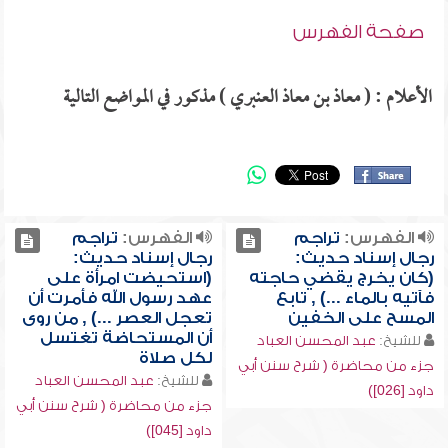
صفحة الفهرس
الأعلام : ( معاذ بن معاذ العنبري ) مذكور في المواضع التالية
الفهرس:
تراجم
الفهرس:
تراجم
رجال إسناد حديث:
رجال إسناد حديث:
(كان يخرج يقضي حاجته
(استحيضت امرأة على
فآتيه بالماء ...) , تابع
عهد رسول الله فأمرت أن
المسح على الخفين
تعجل العصر ...) , من روى
أن المستحاضة تغتسل
للشيخ:
عبد المحسن العباد
لكل صلاة
جزء من محاضرة ( شرح سنن أبي
للشيخ:
عبد المحسن العباد
داود [026])
جزء من محاضرة ( شرح سنن أبي
داود [045])