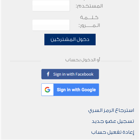
المستخدم:
كـلـــمـة
الـمـــــرور:
دخول المشتركين
أو الدخول بحساب
استرجاع الرمز السري
تسجيل عضو جديد
إعادة تفعيل حساب