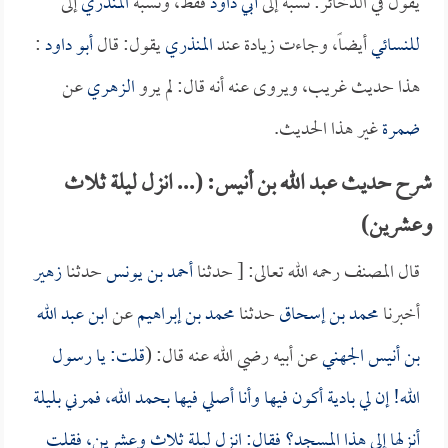
يقول في الذخائر: نسبه إلى
أبي داود
فقط، ونسبه
المنذري
إلى
للنسائي
أيضاً، وجاءت زيادة عند
المنذري
يقول: قال
أبو داود
:
هذا حديث غريب، ويروى عنه أنه قال: لم يرو
الزهري
عن
ضمرة
غير هذا الحديث.
شرح حديث عبد الله بن أنيس: (... انزل ليلة ثلاث
وعشرين)
قال المصنف رحمه الله تعالى: [ حدثنا
أحمد بن يونس
حدثنا
زهير
أخبرنا
محمد بن إسحاق
حدثنا
محمد بن إبراهيم
عن
ابن عبد الله
بن أنيس الجهني
عن أبيه رضي الله عنه قال: (
قلت: يا رسول
الله! إن لي بادية أكون فيها وأنا أصلي فيها بحمد الله، فمرني بليلة
أنزلها إلى هذا المسجد؟ فقال: انزل ليلة ثلاث وعشرين، فقلت