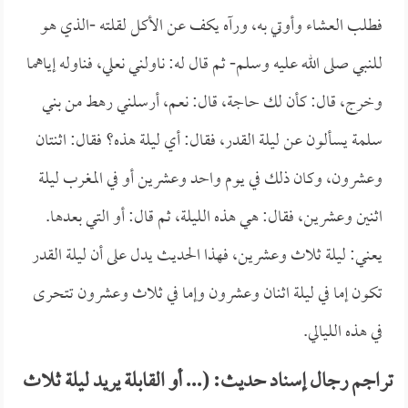
فطلب العشاء وأوتي به، ورآه يكف عن الأكل لقلته -الذي هو
للنبي صلى الله عليه وسلم- ثم قال له: ناولني نعلي، فناوله إياهما
وخرج، قال: كأن لك حاجة، قال: نعم، أرسلني رهط من بني
سلمة يسألون عن ليلة القدر، فقال: أي ليلة هذه؟ فقال: اثنتان
وعشرون، وكان ذلك في يوم واحد وعشرين أو في المغرب ليلة
اثنين وعشرين، فقال: هي هذه الليلة، ثم قال: أو التي بعدها.
يعني: ليلة ثلاث وعشرين، فهذا الحديث يدل على أن ليلة القدر
تكون إما في ليلة اثنان وعشرون وإما في ثلاث وعشرون تتحرى
في هذه الليالي.
تراجم رجال إسناد حديث: (... أو القابلة يريد ليلة ثلاث