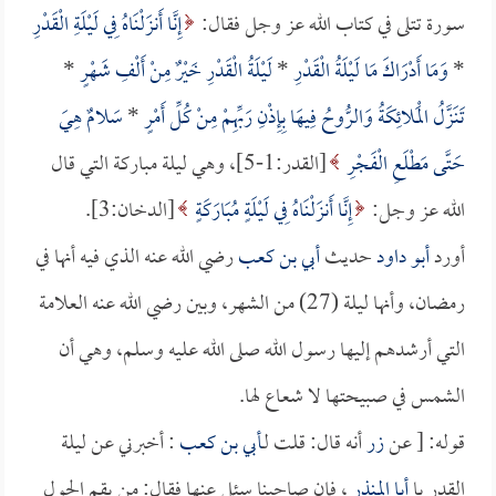
سورة تتلى في كتاب الله عز وجل فقال:
إِنَّا أَنزَلْنَاهُ فِي لَيْلَةِ الْقَدْرِ
*
وَمَا أَدْرَاكَ مَا لَيْلَةُ الْقَدْرِ
*
لَيْلَةُ الْقَدْرِ خَيْرٌ مِنْ أَلْفِ شَهْرٍ
*
تَنَزَّلُ الْمَلائِكَةُ وَالرُّوحُ فِيهَا بِإِذْنِ رَبِّهِمْ مِنْ كُلِّ أَمْرٍ
*
سَلامٌ هِيَ
حَتَّى مَطْلَعِ الْفَجْرِ
[القدر:1-5]، وهي ليلة مباركة التي قال
الله عز وجل:
إِنَّا أَنزَلْنَاهُ فِي لَيْلَةٍ مُبَارَكَةٍ
[الدخان:3].
أورد
أبو داود
حديث
أبي بن كعب
رضي الله عنه الذي فيه أنها في
رمضان، وأنها ليلة (27) من الشهر، وبين رضي الله عنه العلامة
التي أرشدهم إليها رسول الله صلى الله عليه وسلم، وهي أن
الشمس في صبيحتها لا شعاع لها.
قوله: [ عن
زر
أنه قال: قلت لـ
أبي بن كعب
: أخبرني عن ليلة
القدر يا
أبا المنذر
، فإن صاحبنا سئل عنها فقال: من يقم الحول