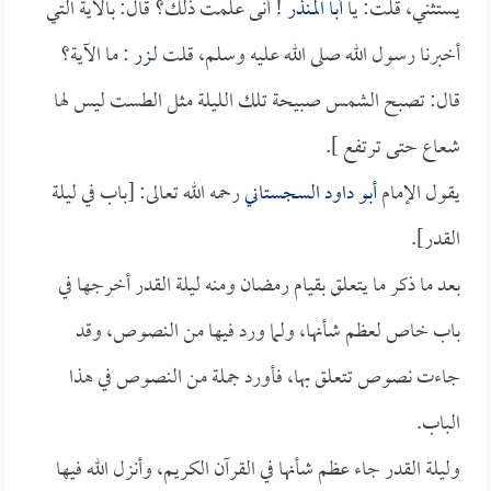
يستثني، قلت: يا
أبا المنذر
! أنى علمت ذلك؟ قال: بالآية التي
أخبرنا رسول الله صلى الله عليه وسلم، قلت لـ
زر
: ما الآية؟
قال: تصبح الشمس صبيحة تلك الليلة مثل الطست ليس لها
شعاع حتى ترتفع ].
يقول الإمام
أبو داود السجستاني
رحمه الله تعالى: [باب في ليلة
القدر].
بعد ما ذكر ما يتعلق بقيام رمضان ومنه ليلة القدر أخرجها في
باب خاص لعظم شأنها، ولما ورد فيها من النصوص، وقد
جاءت نصوص تتعلق بها، فأورد جملة من النصوص في هذا
الباب.
وليلة القدر جاء عظم شأنها في القرآن الكريم، وأنزل الله فيها