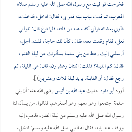
فخرجت فوافيت مع رسول الله صلى الله عليه وسلم صلاة
المغرب، ثم قمت بباب بيته فمر بي، فقال: ادخل، فدخلت،
فأوتي بعشائه فرآني أكف عنه من قلته، فلما فرغ قال: ناولني
نعلي، فقام وقمت معه، فقال: كأن لك حاجة، قلت: أجل،
أرسلني إليك رهط من بني سلمة يسألونك عن ليلة القدر،
فقال: كم الليلة؟ فقلت: اثنتان وعشرون، قال: هي الليلة، ثم
رجع فقال: أو القابلة. يريد ليلة ثلاث وعشرين
) ].
أورد
أبو داود
حديث
عبد الله بن أنيس
رضي الله عنه: أن بني
سلمة اجتمعوا وهو معهم وهو أصغرهم، فقالوا: من يسأل لنا
رسول الله صلى الله عليه وسلم عن ليلة القدر، فذهب إليه
ووقف عند بابه، فقال له النبي صلى الله عليه وسلم: ادخل،