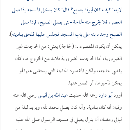
لابنه: كيف كان أبوك يصنع؟ قال: كان يدخل المسجد إذا صلى
العصر، فلا يخرج منه لحاجة حتى يصلي الصبح، فإذا صلى
الصبح وجد دابته على باب المسجد فجلس عليها فلحق بباديته
).
يمكن أن يكون المقصود بـ: (لحاجة) يعني: من الحاجات غير
الضرورية، أما الحاجات الضرورية فلابد من الخروج لها، كأن
يقضي حاجته، ولكن المقصود الحاجة التي يستغنى عنها أو
يمكن تأخيرها، أو الصبر عنها.
أورد
أبو داود
رحمه الله حديث
عبد الله بن أنيس
رضي الله عنه
وفيه: أنه كان ببادية، وأنه كان يصلي بحمد لله، ويريد ليلة من
ليالي رمضان أن ينزل يصلي في مسجد الرسول صلى الله عليه