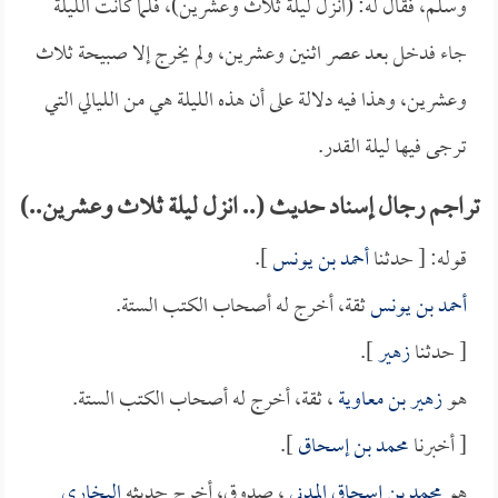
وسلم، فقال له: (انزل ليلة ثلاث وعشرين)، فلما كانت الليلة
جاء فدخل بعد عصر اثنين وعشرين، ولم يخرج إلا صبيحة ثلاث
وعشرين، وهذا فيه دلالة على أن هذه الليلة هي من الليالي التي
ترجى فيها ليلة القدر.
تراجم رجال إسناد حديث (.. انزل ليلة ثلاث وعشرين..)
قوله: [ حدثنا
أحمد بن يونس
].
أحمد بن يونس
ثقة، أخرج له أصحاب الكتب الستة.
[ حدثنا
زهير
].
هو
زهير بن معاوية
، ثقة، أخرج له أصحاب الكتب الستة.
[ أخبرنا
محمد بن إسحاق
].
هو
محمد بن إسحاق المدني
، صدوق، أخرج حديثه
البخاري