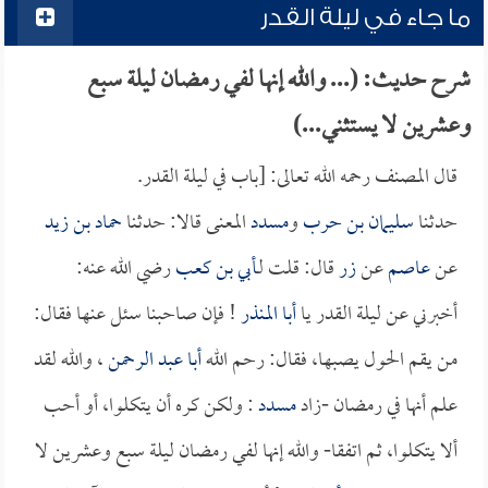
ما جاء في ليلة القدر
شرح حديث: (... والله إنها لفي رمضان ليلة سبع
وعشرين لا يستثني...)
قال المصنف رحمه الله تعالى: [باب في ليلة القدر.
حدثنا
سليمان بن حرب
و
مسدد
المعنى قالا: حدثنا
حماد بن زيد
عن
عاصم
عن
زر
قال: قلت لـ
أبي بن كعب
رضي الله عنه:
أخبرني عن ليلة القدر يا
أبا المنذر
! فإن صاحبنا سئل عنها فقال:
من يقم الحول يصبها، فقال: رحم الله
أبا عبد الرحمن
، والله لقد
علم أنها في رمضان -زاد
مسدد
: ولكن كره أن يتكلوا، أو أحب
ألا يتكلوا، ثم اتفقا- والله إنها لفي رمضان ليلة سبع وعشرين لا