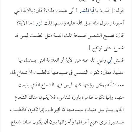
قوله: [ قلت: يا
أبا المنذر
! أنّى علمت ذلك؟ قال: بالآية التي
أخبرنا رسول الله صلى الله عليه وسلم، قلت لـ
زر
: ما الآية؟
قال: تصبح الشمس صبيحة تلك الليلة مثل الطست ليس لها
شعاع حتى ترتفع ].
فسئل
أبي
رضي الله عنه عن الآية أو العلامة التي يستدل بها
عليها، فقال: تكون الشمس في صبيحتها كالطست لا شعاع لها،
معناه: أنه يمكن رؤيتها كلها ليس فيها الشعاع الذي ينبعث
منها، وإنما تكون ظاهرة بارزة للناس، فلا يكون هناك الشعاع
الذي يسترسل منها، ويمتد منها كالخيوط، وإنما تكون كالطست
مستديرة ترى جميع أطرافها وأجزائها دون أن يكون هناك شعاع