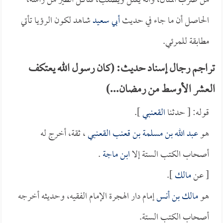
من ضرب المثال، وأنه يقتل ويصلب، فتأكل الطير من رأسه،
الحاصل أن ما جاء في حديث
أبي سعيد
شاهد لكون الرؤيا تأتي
مطابقة للمرئي.
تراجم رجال إسناد حديث: (كان رسول الله يعتكف
العشر الأوسط من رمضان...)
قوله: [ حدثنا
القعنبي
].
هو
عبد الله بن مسلمة بن قعنب القعنبي
، ثقة، أخرج له
أصحاب الكتب الستة إلا
ابن ماجة
.
[ عن
مالك
].
هو
مالك بن أنس
إمام دار الهجرة الإمام الفقيه، وحديثه أخرجه
أصحاب الكتب الستة.