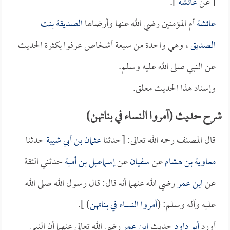
[ عن
عائشة
].
عائشة
أم المؤمنين رضي الله عنها وأرضاها
الصديقة بنت
الصديق
، وهي واحدة من سبعة أشخاص عرفوا بكثرة الحديث
عن النبي صلى الله عليه وسلم.
وإسناد هذا الحديث معلق.
شرح حديث (آمروا النساء في بناتهن)
قال المصنف رحمه الله تعالى: [حدثنا
عثمان بن أبي شيبة
حدثنا
معاوية بن هشام
عن
سفيان
عن
إسماعيل بن أمية
حدثني الثقة
عن
ابن عمر
رضي الله عنهما أنه قال: قال رسول الله صلى الله
عليه وآله وسلم: (
آمروا النساء في بناتهن
) ].
أورد
أبو داود
حديث
ابن عمر
رضي الله تعالى عنهما أن النبي