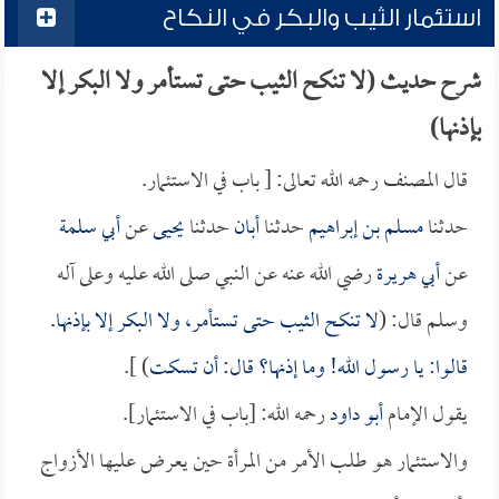
استئمار الثيب والبكر في النكاح
شرح حديث (لا تنكح الثيب حتى تستأمر ولا البكر إلا
بإذنها)
قال المصنف رحمه الله تعالى: [ باب في الاستئمار.
حدثنا
مسلم بن إبراهيم
حدثنا
أبان
حدثنا
يحيى
عن
أبي سلمة
عن
أبي هريرة
رضي الله عنه عن النبي صلى الله عليه وعلى آله
وسلم قال: (
لا تنكح الثيب حتى تستأمر، ولا البكر إلا بإذنها.
قالوا: يا رسول الله! وما إذنها؟ قال: أن تسكت
) ].
يقول الإمام
أبو داود
رحمه الله: [باب في الاستئمار].
والاستئمار هو طلب الأمر من المرأة حين يعرض عليها الأزواج