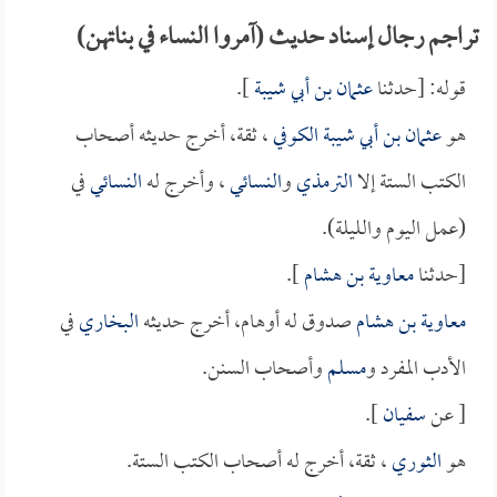
تراجم رجال إسناد حديث (آمروا النساء في بناتهن)
قوله: [حدثنا
عثمان بن أبي شيبة
].
هو
عثمان بن أبي شيبة الكوفي
، ثقة، أخرج حديثه أصحاب
الكتب الستة إلا
الترمذي
و
النسائي
، وأخرج له
النسائي
في
(عمل اليوم والليلة).
[حدثنا
معاوية بن هشام
].
معاوية بن هشام
صدوق له أوهام، أخرج حديثه
البخاري
في
الأدب المفرد و
مسلم
وأصحاب السنن.
[ عن
سفيان
].
هو
الثوري
، ثقة، أخرج له أصحاب الكتب الستة.