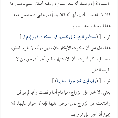
[النساء:6]، ومعناه أنه بعد البلوغ، ولكنه أطلق اليتم باعتبار ما
كان لا باعتبار الحال، أي أنه كان يتيماً فيما مضى فاستعمل معه
هذا الوصف بعد البلوغ.
قوله: [ (
تستأمر اليتيمة في نفسها فإن سكتت فهو إذنها
) ].
هذا يدل على أن سكوت الأبكار إذن منهن، وأنه لا يلزم النطق،
وهذا فيه -كما أشرت- أن الاستئمار يطلق أيضاً في حق من لا
يلزمه النطق.
قوله: [ (
وإن أبت فلا جواز عليها
) ].
يعني: لا تجبر على الزواج، فما دام أنها رفضت وأنها لم توافق
وامتنعت عن الزواج بمن عرض عليها فإنه لا جواز عليها، فلا
يجوز أن تجبر على تزويجها.