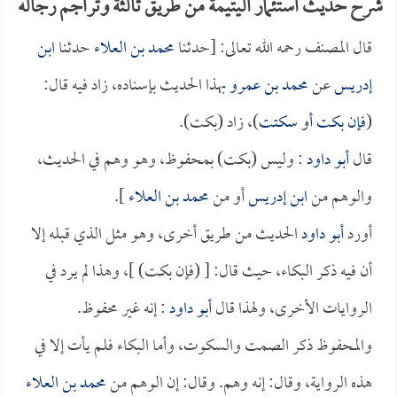
شرح حديث استئمار اليتيمة من طريق ثالثة وتراجم رجاله
قال المصنف رحمه الله تعالى: [حدثنا
محمد بن العلاء
حدثنا
ابن
إدريس
عن
محمد بن عمرو
بهذا الحديث بإسناده، زاد فيه قال:
(
فإن بكت أو سكتت
)، زاد (بكت).
قال
أبو داود
: وليس (بكت) بمحفوظ، وهو وهم في الحديث،
والوهم من
ابن إدريس
أو من
محمد بن العلاء
].
أورد
أبو داود
الحديث من طريق أخرى، وهو مثل الذي قبله إلا
أن فيه ذكر البكاء، حيث قال: [ (فإن بكت) ]، وهذا لم يرد في
الروايات الأخرى، ولهذا قال
أبو داود
: إنه غير محفوظ.
والمحفوظ ذكر الصمت والسكوت، وأما البكاء فلم يأت إلا في
هذه الرواية، وقال: إنه وهم. وقال: إن الوهم من
محمد بن العلاء