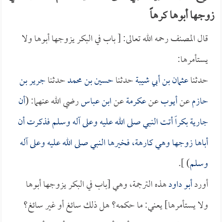
زوجها أبوها كرهاً
قال المصنف رحمه الله تعالى: [ باب في البكر يزوجها أبوها ولا
يستأمرها:
حدثنا
عثمان بن أبي شيبة
حدثنا
حسين بن محمد
حدثنا
جرير بن
حازم
عن
أيوب
عن
عكرمة
عن
ابن عباس
رضي الله عنهما: (
أن
جارية بكراً أتت النبي صلى الله عليه وعلى آله وسلم فذكرت أن
أباها زوجها وهي كارهة، فخيرها النبي صلى الله عليه وعلى آله
وسلم
) ].
أورد
أبو داود
هذه الترجمة، وهي [باب في البكر يزوجها أبوها
ولا يستأمرها] يعني: ما حكمه؟ هل ذلك سائغ أو غير سائغ؟