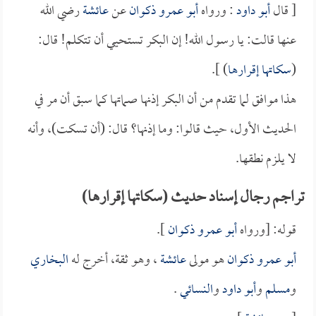
[ قال
أبو داود
: ورواه
أبو عمرو ذكوان
عن
عائشة
رضي الله
عنها قالت: يا رسول الله! إن البكر تستحيي أن تتكلم! قال:
(
سكاتها إقرارها
) ].
هذا موافق لما تقدم من أن البكر إذنها صماتها كما سبق أن مر في
الحديث الأول، حيث قالوا: وما إذنها؟ قال: (أن تسكت)، وأنه
لا يلزم نطقها.
تراجم رجال إسناد حديث (سكاتها إقرارها)
قوله: [ورواه
أبو عمرو ذكوان
].
أبو عمرو ذكوان
هو مولى
عائشة
، وهو ثقة، أخرج له
البخاري
و
مسلم
و
أبو داود
و
النسائي
.