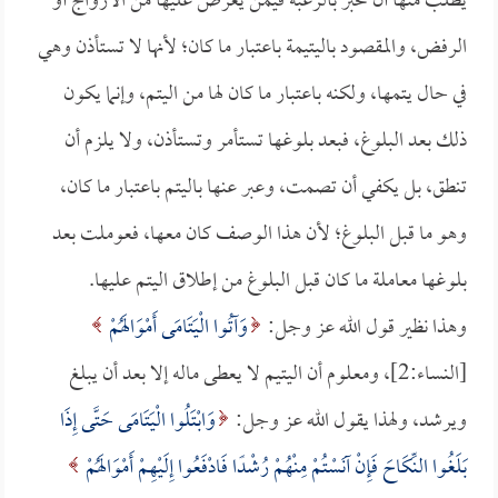
يطلب منها أن تخبر بالرغبة فيمن يعرض عليها من الأزواج أو
الرفض، والمقصود باليتيمة باعتبار ما كان؛ لأنها لا تستأذن وهي
في حال يتمها، ولكنه باعتبار ما كان لها من اليتم، وإنما يكون
ذلك بعد البلوغ، فبعد بلوغها تستأمر وتستأذن، ولا يلزم أن
تنطق، بل يكفي أن تصمت، وعبر عنها باليتم باعتبار ما كان،
وهو ما قبل البلوغ؛ لأن هذا الوصف كان معها، فعوملت بعد
بلوغها معاملة ما كان قبل البلوغ من إطلاق اليتم عليها.
وهذا نظير قول الله عز وجل:
وَآتُوا الْيَتَامَى أَمْوَالَهُمْ
[النساء:2]، ومعلوم أن اليتيم لا يعطى ماله إلا بعد أن يبلغ
ويرشد، ولهذا يقول الله عز وجل:
وَابْتَلُوا الْيَتَامَى حَتَّى إِذَا
بَلَغُوا النِّكَاحَ فَإِنْ آنَسْتُمْ مِنْهُمْ رُشْدًا فَادْفَعُوا إِلَيْهِمْ أَمْوَالَهُمْ