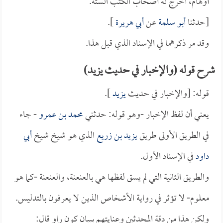
أوهام، أخرج له أصحاب الكتب الستة.
[حدثنا
أبو سلمة
عن
أبي هريرة
].
وقد مر ذكرهما في الإسناد الذي قبل هذا.
شرح قوله (والإخبار في حديث يزيد)
قوله: [والإخبار في حديث
يزيد
].
يعني أن لفظ الإخبار -وهو قوله: حدثني
محمد بن عمرو
- جاء
في الطريق الأولى طريق
يزيد بن زريع
الذي هو شيخ شيخ
أبي
داود
في الإسناد الأول.
والطريق الثانية التي لم يسق لفظها هي بالعنعنة، والعنعنة -كما هو
معلوم- لا تؤثر في رواية الأشخاص الذين لا يعرفون بالتدليس.
ولكن هذا من دقة المحدثين وعنايتهم ببيان كون راو قال: