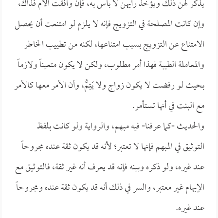
يذكر لهن ذلك ويؤخذ رأيهن لا بأس به، فإن وافقت الأم فذاك،
وإن كانت المصلحة في التزويج فإنه لا يلزم لو امتنعت أن يحصل
الامتناع عن التزويج بسبب امتناعها، لكنه من تطييب الخاطر
والمعاملة الطيبة فهذا أمر مطلوب، ولكن لا يكون متعيناً ولازماً
بحيث لو رفضت لا يكون زواج ولا يَتِمُّ، وأن الأمر معها كالأمر
مع البنت في أنها تستأمر.
والحديث -كما عرفنا- فيه مبهم، والرواية ولو كانت بلفظ
التوثيق في المبهم فإنها لا تعتبر؛ لأنه قد يكون ثقة عنده مجروحاً
عند غيره، ولو ذكره وبينه فإنه قد يعرف أنه غير ثقة، فالتوثيق مع
الإبهام غير معتبر، والسر في ذلك أنه قد يكون ثقة عنده ومجروحاً
عند غيره.