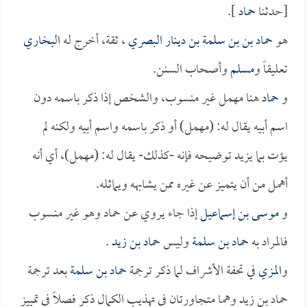
[حدثنا
حماد
].
هو
حماد بن بن سلمة بن دينار البصري
، ثقة، أخرج له
البخاري
تعليقاً و
مسلم
وأصحاب السنن.
و
حماد
هنا مهمل غير منسوب، والشخص إذا ذكر باسمه دون
اسم أبيه يقال له: (مهمل) أو ذكر باسمه واسم أبيه ولكنه لم
يؤت بما يزيد توضيحه فإنه -كذلك- يقال له: (مهمل)، أي أنه
أهمل من أن يتميز عن غيره ممن يشابهه ويماثله.
و
موسى بن إسماعيل
إذا جاء يروي عن حماد وهو غير منسوب
فالمراد به
حماد بن سلمة
وليس
حماد بن زيد
.
و
المزي
في تحفة الأشراف لما ذكر ترجمة
حماد بن سلمة
بعد ترجمة
حماد بن زيد وهما متجاورتان في تهذيب الكمال ذكر فصلاً في تمييز