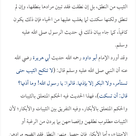
الثيب من النطق، بل إن نطقت فقد تبين مرادها بنطقها، وإن لم
تنطق ولكنها سكتت لما يغلب عليها من الحياء فإن ذلك يكون
كافياً، كما جاء بيان ذلك في حديث الرسول صلى الله عليه
وسلم.
وقد أورد الإمام
أبو داود
رحمه الله حديث
أبي هريرة
رضي الله
عنه أن النبي صلى الله عليه وسلم قال: (
لا تنكح الثيب حتى
تستأمر، ولا البكر إلا بإذنها. قالوا: يا رسول الله! وما أذنها؟
قال: أن تسكت
)، فهذا الحديث فيه الحكم المتعلق بالثيبات
والحكم المتعلق بالأبكار، وفيه التفريق بين الثيبات والأبكار؛ لأن
الثيبات مطلوب نطقهن وإفصاحهن بما يردن من الرغبة أو
الامتناع، وأما الأبكار فإن حصل منهن النطق فقد اتضح مرادهن