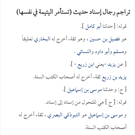
تراجم رجال إسناد حديث (تستأمر اليتيمة في نفسها)
قوله: [حدثنا
أبو كامل
].
هو
فضيل بن حسين
، وهو ثقة، أخرج له
البخاري
تعليقاً
و
مسلم
و
أبو داود
و
النسائي
.
[ عن
يزيد
-يعني
ابن زريع
- ].
يزيد بن زريع
ثقة، أخرج له أصحاب الكتب الستة.
[ ح: وحدثنا
موسى بن إسماعيل
].
قوله: [ ح ] هي للتحول من إسناد إلى إسناد.
و
موسى بن إسماعيل
هو
التبوذكي البصري
، ثقة، أخرج له
أصحاب الكتب الستة.