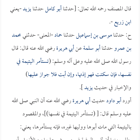
قال المصنف رحمه الله تعالى: [حدثنا
أبو كامل
حدثنا
يزيد
-يعني
ابن زريع
-.
ح: حدثنا
موسى بن إسماعيل
حدثنا
حماد
-المعنى- حدثني
محمد
بن عمرو
حدثنا
أبو سلمة
عن
أبي هريرة
رضي الله عنه قال: قال
رسول الله صلى الله عليه وعلى آله وسلم: (
تستأمر اليتيمة في
نفسها، فإن سكتت فهو إذنها، وإن أبت فلا جواز عليها
)
والإخبار في حديث
يزيد
].
أورد
أبو داود
حديث
أبي هريرة
رضي الله عنه أن النبي صلى الله
عليه وسلم قال: [ (تستأمر اليتيمة في نفسها)]، والمقصود
باليتيمة التي مات أبوها ووليها غيره، فإنه يستأمرها، يعني: