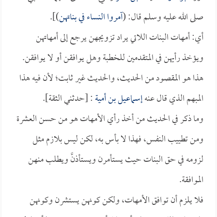
صلى الله عليه وسلم قال: (
آمروا النساء في بناتهن
)].
أي: أمهات البنات اللاتي يراد تزويجهن يرجع إلى أمهاتهن
ويؤخذ رأيهن في المتقدمين للخطبة وهل يوافقن أو لا يوافقن.
هذا هو المقصود من الحديث، والحديث غير ثابت؛ لأن فيه هذا
المبهم الذي قال عنه
إسماعيل بن أمية
: [حدثني الثقة].
وما ذكر في الحديث من أخذ رأي الأمهات هو من حسن العشرة
ومن تطييب النفس، فهذا لا بأس به، لكن ليس بلازم مثل
لزومه في حق البنات حيث يستأمرن ويستأذنَّ ويطلب منهن
الموافقة.
فلا يلزم أن توافق الأمهات، ولكن كونهن يستشرن وكونهن