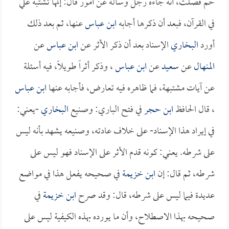
حم فصلت، أنه جاءه رجل وسأله عن أمور قال: إنها تشتبه علي
في القرآن، فبعد أن ذكرها أجابه
ابن عباس
عنها، ثم بعد ذلك
أورد
البخاري
الإسناد بعد أن ذكر الأثر عن
ابن عباس
عن
المنهال
عن
سعيد
عن
ابن عباس
، وذكر أثراً طويلاً، فيه أسئلة
عن آيات مشتبهة، فما ظاهره فيه تعارض، فأجابه عنها
ابن عباس
، قال الحافظ
ابن حجر
في فتح الباري: وصنيع
البخاري
-يعني:
في إيراد هذا الإسناد- على خلاف عادته، وصنيعه يشهد بأنه ليس
على شرطه. يعني: كونه قدم الأثر على الإسناد فهو ليس على
شرطه، ثم قال: إن
ابن خزيمة
في صحيحه يفعل هذا في مواضع
عديدة فيما ليس على شرطه، قال: وقد صرح
ابن خزيمة
في
صحيحه بهذا الاصطلاح، وأن ما يورده بهذه الكيفية ليس على