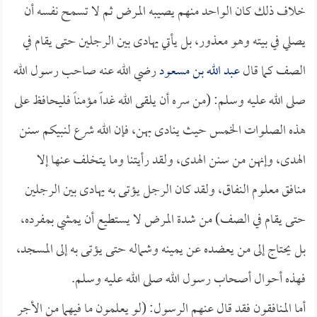
خلاف ذلك كان الواحد منهم يصيبه المرض ثم لا تسمح نفسه أن
يصلي في بيته وهو معذور، بل يأتي يهادى بين الرجلين حتى يقام في
الصف كما قال
عبد الله بن مسعود
رضي الله عنه صاحب رسول الله
صلى الله عليه وسلم: (من سره أن يلقى الله غداً مؤمناً فليحافظ على
هذه الصلوات الخمس حيث ينادى بهن، فإن الله شرع لنبيكم سنن
الهدى، وإنهن من سنن الهدى، ولقد رأيتنا وما يتخلف عنها إلا
منافق معلوم النفاق، ولقد كان الرجل يؤتى به يهادى بين الرجلين
حتى يقام في الصف) من شدة المرض لا يستطيع أن يمشي بمفرده،
بل يحتاج إلى من يعضده عن يمينه وشماله حتى يؤتى به إلى المسجد،
فهذه أحوال أصحاب رسول الله صلى الله عليه وسلم.
أما المنافقون فقد قال عنهم الرسول: (لو يعلمون ما فيهما من الأجر