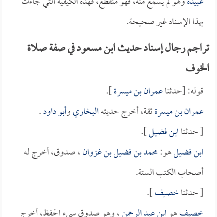
عبيدة
وهو لم يسمع منه، فهو منقطع، فهذه الكيفية التي جاءت
بهذا الإسناد غير صحيحة.
تراجم رجال إسناد حديث ابن مسعود في صفة صلاة
الخوف
قوله: [حدثنا
عمران بن ميسرة
].
عمران بن ميسرة
ثقة، أخرج حديثه
البخاري
و
أبو داود
.
[ حدثنا
ابن فضيل
].
ابن فضيل
هو:
محمد بن فضيل بن غزوان
، صدوق، أخرج له
أصحاب الكتب الستة.
[ حدثنا
خصيف
].
خصيف
هو
ابن عبد الرحمن
، وهو صدوق سيء الحفظ، أخرج