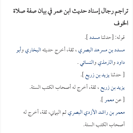
تراجم رجال إسناد حديث ابن عمر في بيان صفة صلاة
الخوف
قوله: [حدثنا
مسدد
].
مسدد بن مسرهد البصري
، ثقة، أخرج حديثه
البخاري
و
أبو
داود
و
الترمذي
و
النسائي
.
[ حدثنا
يزيد بن زريع
].
يزيد بن زريع
، ثقة، أخرج له أصحاب الكتب الستة.
[ عن
معمر
].
معمر بن راشد الأزدي البصري
ثم اليماني، ثقة، أخرج له
أصحاب الكتب الستة.