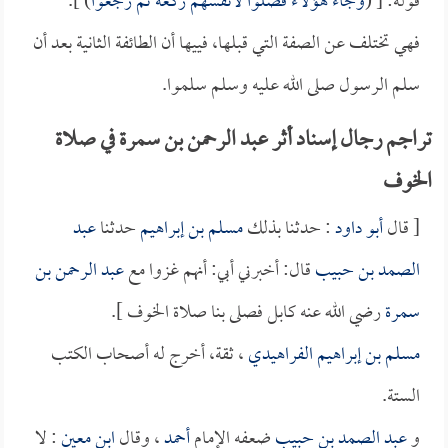
قوله: [ (
وجاء هؤلاء فصلوا لأنفسهم ركعة ثم رجعوا
) ].
فهي تختلف عن الصفة التي قبلها، فييها أن الطائفة الثانية بعد أن
سلم الرسول صلى الله عليه وسلم سلموا.
تراجم رجال إسناد أثر عبد الرحمن بن سمرة في صلاة
الخوف
[ قال
أبو داود
: حدثنا بذلك
مسلم بن إبراهيم
حدثنا
عبد
الصمد بن حبيب
قال: أخبرني أبي: أنهم غزوا مع
عبد الرحمن بن
سمرة
رضي الله عنه كابل فصلى بنا صلاة الخوف ].
مسلم بن إبراهيم الفراهيدي
، ثقة، أخرج له أصحاب الكتب
الستة.
و
عبد الصمد بن حبيب
ضعفه الإمام
أحمد
، وقال
ابن معين
: لا