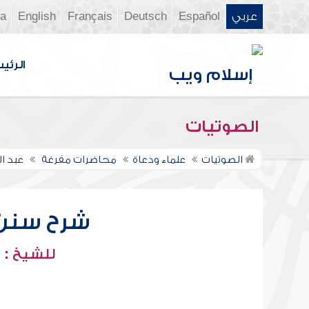
عربي
Español
Deutsch
Français
English
ia
الرئي
الصوتيات
الصوتيات
علماء ودعاة
محاضرات مفرغة
عبد ا
شرح سنن أب
للشيخ : 