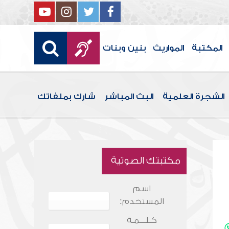
المكتبة
المواريث
بنين وبنات
الشجرة العلمية
البث المباشر
شارك بملفاتك
مكتبتك الصوتية
اسم
المستخدم:
كـلـــمـة