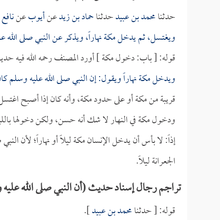
حدثنا
محمد بن عبيد
حدثنا
حماد بن زيد
عن
أيوب
عن
نافع
(
ويغتسل، ثم يدخل مكة نهاراً، ويذكر عن النبي صلى الله علي
قوله: [ باب: دخول مكة ] أورد المصنف رحمه الله فيه حد
ويدخل مكة نهاراً ويقول: إن النبي صلى الله عليه وسلم كان
قريبة من مكة أو على حدود مكة، وأنه كان إذا أصبح اغت
ودخول مكة في النهار لا شك أنه حسن، ولكن دخولها بالليل 
إذاً: لا بأس أن يدخل الإنسان مكة ليلاً أو نهاراً؛ لأن ا
الجعرانة ليلاً.
تراجم رجال إسناد حديث (أن النبي صلى الله عليه و
قوله: [ حدثنا
محمد بن عبيد
].