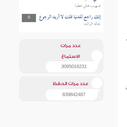
صهيب هاني خطبا
إنك راجع للدنيا قلت لا أريد الرجوع
0
خالد الراشد
عدد مرات
الاستماع
3095016231
عدد مرات الحفظ
839842487