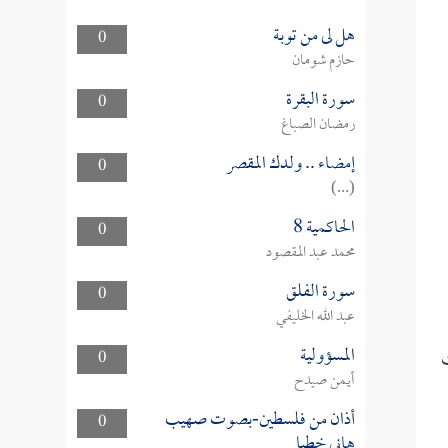
هل لى من توبة
0
حازم شومان
سورة البقرة
0
رمضان الصباغ
إمضاء .. ولدك المقصر
0
(...)
الحاكمية 8
0
محمد عبد المقصود
سورة الفلق
0
عبد الله الخليفي
المسؤولية
ث
0
أيمن صيدح
أذان من فلسطين-بصوت صهيب
0
هاني خطبا