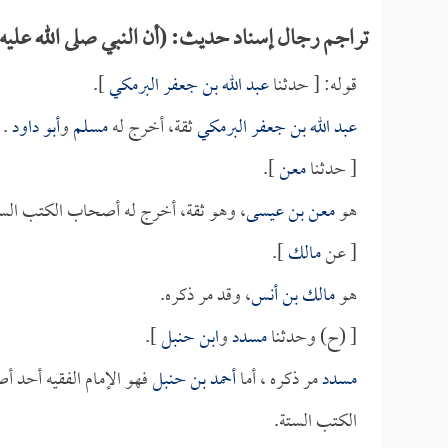
تراجم رجال إسناد حديث: (أن النبي صلى الله عليه و
قوله: [ حدثنا
عبد الله بن جعفر البرمكي
].
عبد الله بن جعفر البرمكي
ثقة، أخرج له
مسلم
و
أبو داود
.
[ حدثنا
معن
].
هو
معن بن عيسى
، وهو ثقة، أخرج له أصحاب الكتب الست
[ عن
مالك
].
هو
مالك بن أنس
، وقد مر ذكره.
[ (ح) وحدثنا
مسدد
و
ابن حنبل
].
مسدد
مر ذكره ، أما
أحمد بن حنبل
فهو الإمام الفقيه أحد
الكتب الستة.