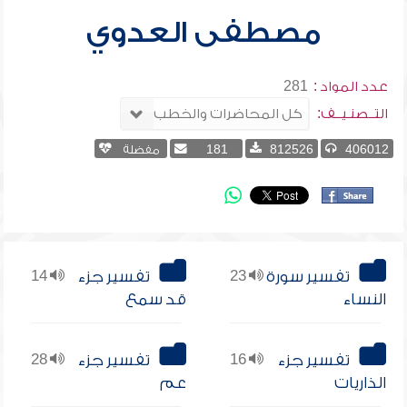
مصطفى العدوي
عدد المواد :
281
التــصنـيــف:
406012
812526
181
مفضلة
تفسير سورة
23
تفسير جزء
14
النساء
قد سمع
تفسير جزء
16
تفسير جزء
28
الذاريات
عم