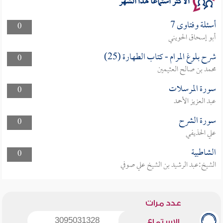
الأكثر استماعا لهذا الشهر
أسئلة وفتاوى 7
0
أبو إسحاق الحويني
شرح بلوغ المرام - كتاب الطهارة (25)
0
محمد بن صالح العثيمين
سورة المرسلات
0
عبد العزيز الأحمد
سورة الشرح
0
علي الحذيفي
الشاطبية
0
الشيخ:عبد الرشيد بن الشيخ علي صوفي
عدد مرات
3095031328
الاستماع