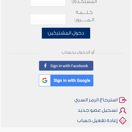
المستخدم:
كـلـــمـة
الـمـــــرور:
دخول المشتركين
أو الدخول بحساب
استرجاع الرمز السري
تسجيل عضو جديد
إعادة تفعيل حساب