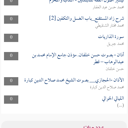
تيسير أصول الفقه للمبتدئين - الندب والمحرم
0
محمد حسن عبد الغفار
شرح زاد المستقنع_باب الغسل والتكفين [2]
0
محمد مختار الشنقيطي
سورة الذاريات
0
محمد جبريل
أذان - بصوت حسن خلفان. مؤذن جامع الإمام محمد بن
0
عبدالوهاب – قطر
حسن خلفان
الأذان -الحجازي__ بصوت الشيخ محمد صلاح الدين كبارة
0
محمد صلاح الدين كبارة
الليالي الخوالي
0
(...)
عدد مرات