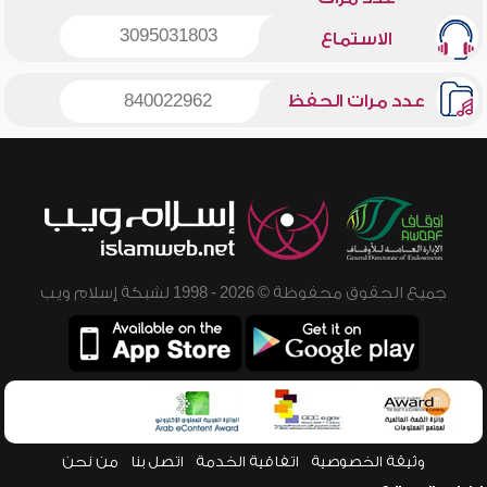
3095031803
الاستماع
عدد مرات الحفظ
840022962
جميع الحقوق محفوظة © 2026 - 1998 لشبكة إسلام ويب
وثيقة الخصوصية
اتفاقية الخدمة
اتصل بنا
من نحن