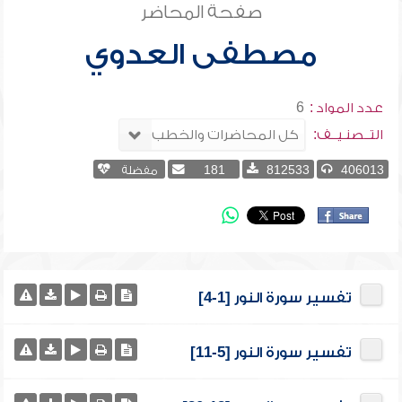
صفحة المحاضر
مصطفى العدوي
عدد المواد :
6
التــصنـيــف:
406013
812533
181
مفضلة
تفسير سورة النور [1-4]
تفسير سورة النور [5-11]