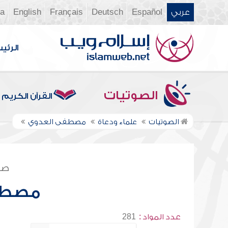
عربي
Español
Deutsch
Français
English
ia
الرئي
الصوتيات
القرآن الكريم
الصوتيات
علماء ودعاة
مصطفى العدوي
صف
مصطف
عدد المواد :
281