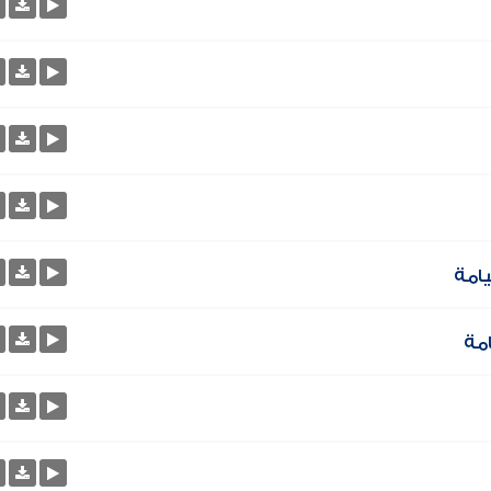
يامة
امة