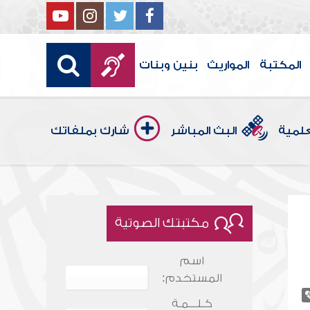
المكتبة
المواريث
بنين وبنات
علمية
البث المباشر
شارك بملفاتك
مكتبتك الصوتية
اسم
المستخدم:
كـلـــمـة