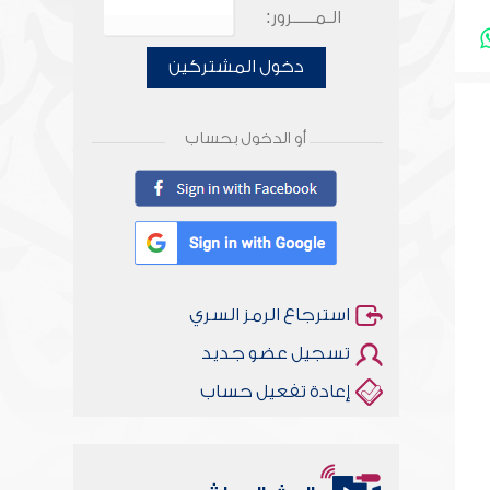
الـمـــــرور:
دخول المشتركين
أو الدخول بحساب
استرجاع الرمز السري
تسجيل عضو جديد
إعادة تفعيل حساب