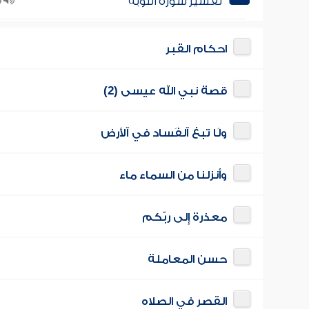
تفسير سورة التوبة
10
احكام القبر
قصة نبي الله عيسى (2)
ولَا تبغ ٱلفَساد في ٱلأرض
وأنزلنا من السماء ماء
معذرة إِلى ربّكم
حسن المعاملة
القصر في الصلاه