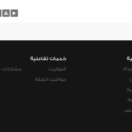
ية
خدمات تفاعلية
داة
المواريث
مشاركات ال
مواقيت الصلاة
رة
ة
عشر