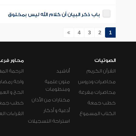
باب ذكر البيان أن كلام الله ليس بمخلوق
4
3
2
1
الصوتيات
محاور فرع
القرآن الكريم
أناشيد
الرحمة المه
محاضرات ودروس
متون علمية
واحة رمضان
ومنظومات
محاضرات مفرغة
الحج و العم
مختارات من الأذان
خطب جمعة
خطب جمع
أدعية و أذكار
الكتاب المسموع
القراءات ال
استراحة التسجيلات