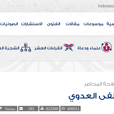
Indones
سية
موسوعات
مقالات
الفتوى
الاستشارات
الصوتيات
علماء ودعاة
القراءات العشر
الشجرة ال
حة المحاضر
ى العدوي
406011
812368
181
مفضلة