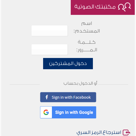
مكتبتك الصوتية
اسم
المستخدم:
كـلـــمـة
الـمـــــرور:
دخول المشتركين
أو الدخول بحساب
استرجاع الرمز السري