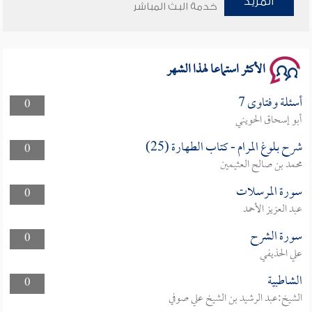
المزيد
خدمة البث المباشر
سلسلة محاضرات نفحات رمضانية 1444هـ
الأكثر استماعا لهذا الشهر
أسئلة وفتاوى 7
0
أبو إسحاق الحويني
شرح بلوغ المرام - كتاب الطهارة (25)
0
محمد بن صالح العثيمين
سورة المرسلات
0
عبد العزيز الأحمد
سورة الشرح
0
علي الحذيفي
الشاطبية
0
الشيخ:عبد الرشيد بن الشيخ علي صوفي