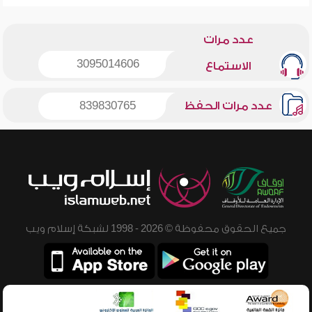
عدد مرات
3095014606
الاستماع
عدد مرات الحفظ
839830765
جميع الحقوق محفوظة © 2026 - 1998 لشبكة إسلام ويب