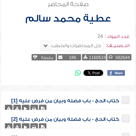
صفحة المحاضر
عطية محمد سالم
عدد المواد :
24
التــصنـيــف:
582644
1160519
186
مفضلة
كتاب الحج - باب فضله وبيان من فرض عليه [1]
كتاب الحج - باب فضله وبيان من فرض عليه [2]