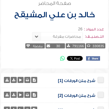
صفحة المحاضر
خالد بن علي المشيقح
عدد المواد :
26
التــصنـيــف:
330835
791166
30
مفضلة
شرح متن الورقات [1]
شرح متن الورقات [2]