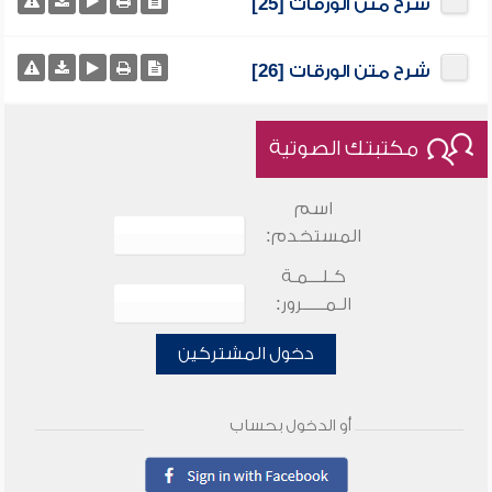
شرح متن الورقات [25]
شرح متن الورقات [26]
مكتبتك الصوتية
اسم
المستخدم:
كـلـــمـة
الـمـــــرور:
دخول المشتركين
أو الدخول بحساب