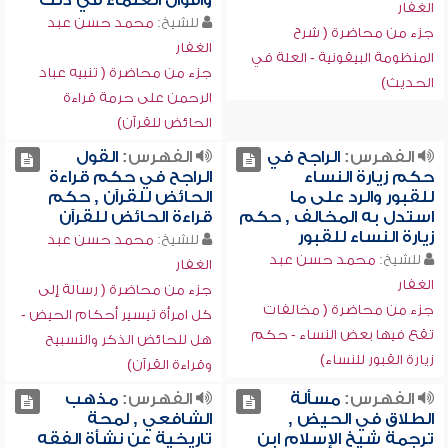
وأقوال العلماء في ذلك
الغفار
للشيخ:
محمد حسن عبد
جزء من محاضرة ( شرح
الغفار
المنظومة البيقونية - العلة في
جزء من محاضرة ( تنبيه عباد
الحديث)
الرحمن على حرمة قراءة
الحائض للقرآن)
الفهرس:
الراجح في
الفهرس:
القول
حكم زيارة النساء
الراجح في حكم قراءة
للقبور والرد على ما
الحائض للقرآن , حكم
استدل به المخالف , حكم
قراءة الحائض للقرآن
زيارة النساء للقبور
للشيخ:
محمد حسن عبد
للشيخ:
محمد حسن عبد
الغفار
الغفار
جزء من محاضرة ( رسالة إلى
جزء من محاضرة ( مخالفات
كل امرأة تيسير أحكام الحيض -
تقع فيها بعض النساء - حكم
هل للحائض الذكر والتسبيح
زيارة القبور للنساء)
وقراءة القرآن)
الفهرس:
مسألة
الفهرس:
مذهب
الطلاق في الحيض ,
الشافعي , لمحة
ترجمة شيخ الإسلام ابن
تاريخية عن نشأة الفقه