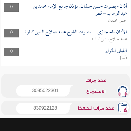
أذان - بصوت حسن خلفان. مؤذن جامع الإمام محمد بن
0
عبدالوهاب – قطر
حسن خلفان
الأذان -الحجازي__ بصوت الشيخ محمد صلاح الدين كبارة
0
محمد صلاح الدين كبارة
الليالي الخوالي
0
(...)
عدد مرات
3095022301
الاستماع
عدد مرات الحفظ
839922128