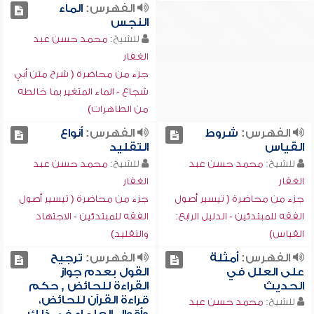
الفهرس:
الماء
النجس
للشيخ:
محمد حسن عبد
الغفار
جزء من محاضرة ( شرح متن أبي
شجاع - الماء المتغير بما خالطه
من الطاهرات)
الفهرس:
شروط
الفهرس:
أنواع
القياس
التقليد
للشيخ:
محمد حسن عبد
للشيخ:
محمد حسن عبد
الغفار
الغفار
جزء من محاضرة ( تيسير أصول
جزء من محاضرة ( تيسير أصول
الفقه للمبتدئين - الدليل الرابع:
الفقه للمبتدئين - الاجتهاد
القياس)
والتقليد)
الفهرس:
أمثلة
الفهرس:
ترجيح
على العلل في
القول بعدم جواز
الحديث
القراءة للحائض , حكم
قراءة القرآن للحائض،
للشيخ:
محمد حسن عبد