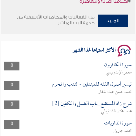
وأمنهم من خوف 9
من الفعاليات والمحاضرات الأرشيفية من
المزيد
خدمة البث المباشر
سلسلة محاضرات نفحات رمضانية 1444هـ
الأكثر استماعا لهذا الشهر
سورة الكافرون
0
معمر الإندونيسي
تيسير أصول الفقه للمبتدئين - الندب والمحرم
0
محمد حسن عبد الغفار
شرح زاد المستقنع_باب الغسل والتكفين [2]
0
محمد مختار الشنقيطي
سورة الذاريات
0
محمد جبريل