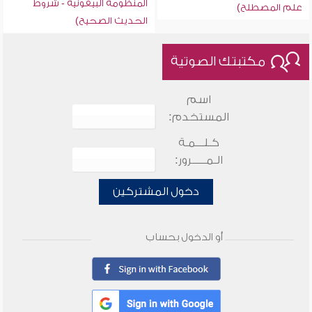
المنظومة البيقونية - شروط
علم المصطلح)
الحديث الصحيح)
مكتبتك الصوتية
اسم
المستخدم:
كـلـــمـة
الـمـــــرور:
دخول المشتركين
أو الدخول بحساب