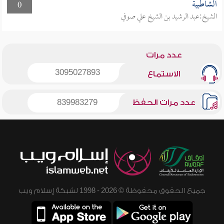
الشاطبية
0
الشيخ:عبد الرشيد بن الشيخ علي صوفي
عدد مرات
3095027893
الاستماع
عدد مرات الحفظ
839983279
جميع الحقوق محفوظة © 2026 - 1998 لشبكة إسلام ويب