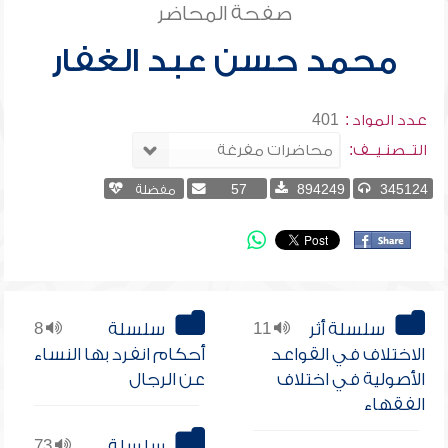
صفحة المحاضر
محمد حسن عبد الغفار
عدد المواد :
401
التــصنـيــف:
345124
894249
57
مفضلة
سلسلة أثر
11
سلسلة
8
الاختلاف في القواعد
أحكام انفرد بها النساء
الأصولية في اختلاف
عن الرجال
الفقهاء
سلسلة
73