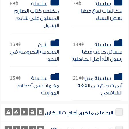
سلسلة
7
سلسلة
8
مخالفات تقع فيها
مختصر كتاب الصارم
بعض النساء
المسلول على شاتم
الرسول
سلسلة
18
شرح
16
مسائل خالف فيها
المقدمة الآجرومية في
رسول الله أهل الجاهلية
النحو
سلسلة متن
21
سلسلة
15
أبي شجاع في الفقه
مهمات في أحكام
الشافعي
المواريث
الرد على منكري أحاديث البخاري