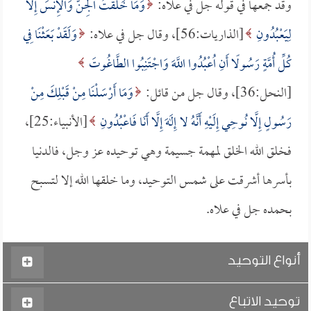
وقد جمعها في قوله جل في علاه:
وَمَا خَلَقْتُ الْجِنَّ وَالإِنسَ إِلَّا
لِيَعْبُدُونِ
[الذاريات:56]، وقال جل في علاه:
وَلَقَدْ بَعَثْنَا فِي
كُلِّ أُمَّةٍ رَسُولًا أَنِ اُعْبُدُوا اللَّهَ وَاجْتَنِبُوا الطَّاغُوتَ
[النحل:36]، وقال جل من قائل:
وَمَا أَرْسَلْنَا مِنْ قَبْلِكَ مِنْ
رَسُولٍ إِلَّا نُوحِي إِلَيْهِ أَنَّهُ لا إِلَهَ إِلَّا أَنَا فَاعْبُدُونِ
[الأنبياء:25]،
فخلق الله الخلق لمهمة جسيمة وهي توحيده عز وجل، فالدنيا
بأسرها أشرقت على شمس التوحيد، وما خلقها الله إلا لتسبح
بحمده جل في علاه.
أنواع التوحيد
توحيد الاتباع