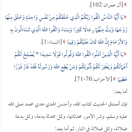
[آل عمران:102].
يَا أَيُّهَا النَّاسُ اتَّقُوا رَبَّكُمُ الَّذِي خَلَقَكُمْ مِنْ نَفْسٍ وَاحِدَةٍ وَخَلَقَ مِنْهَا
زَوْجَهَا وَبَثَّ مِنْهُمَا رِجَالًا كَثِيرًا وَنِسَاءً وَاتَّقُوا اللَّهَ الَّذِي تَسَاءَلُونَ بِهِ
وَالأَرْحَامَ إِنَّ اللَّهَ كَانَ عَلَيْكُمْ رَقِيبًا
[النساء:1].
يَا أَيُّهَا الَّذِينَ آمَنُوا اتَّقُوا اللَّهَ وَقُولُوا قَوْلًا سَدِيدًا
*
يُصْلِحْ لَكُمْ
أَعْمَالَكُمْ وَيَغْفِرْ لَكُمْ ذُنُوبَكُمْ وَمَنْ يُطِعِ اللَّهَ وَرَسُولَهُ فَقَدْ فَازَ فَوْزًا
عَظِيمًا
[الأحزاب:70-71].
أما بعد:
فإن أصدق الحديث كتاب الله، وأحسن الهدي هدي محمد صلى الله
عليه وسلم، وشر الأمور محدثاتها، وكل محدثة بدعة، وكل بدعة
ضلالة، وكل ضلالة في النار. ثم أما بعد: