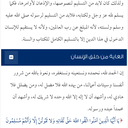
ولذلك كان لابد من التسليم لنصوصها، والإذعان لأوامرها، فكما
يسلم لله عز وجل ولكتابه، فلابد من التسليم لرسوله صلى الله عليه
وسلم ولسنته، لأنه المبلغ عن رب العالمين، ولأنه لا يستقيم للإنسان
الدخول في هذا الدين إلا بالتسليم الكامل للكتاب والسنة.
الغاية من خلق الإنسان
إن الحمد لله، نحمده ونستعينه ونستغفره، ونعوذ بالله من شرور
أنفسنا وسيئات أعمالنا، من يهده الله فلا مضل له، ومن يضلل فلا
هادي له، وأشهد أن لا إله إلا الله وحده لا شريك له، وأشهد أن
محمداً عبده ورسوله.
يَا أَيُّهَا الَّذِينَ آمَنُوا اتَّقُوا اللَّهَ حَقَّ تُقَاتِهِ وَلا تَمُوتُنَّ إِلَّا وَأَنْتُمْ مُسْلِمُونَ