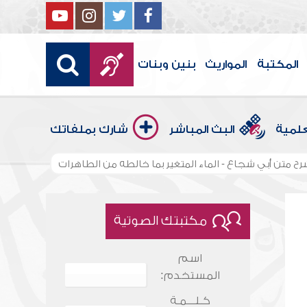
المكتبة
المواريث
بنين وبنات
علمية
البث المباشر
شارك بملفاتك
رح متن أبي شجاع - الماء المتغير بما خالطه من الطاهرات
مكتبتك الصوتية
اسم
المستخدم:
كـلـــمـة