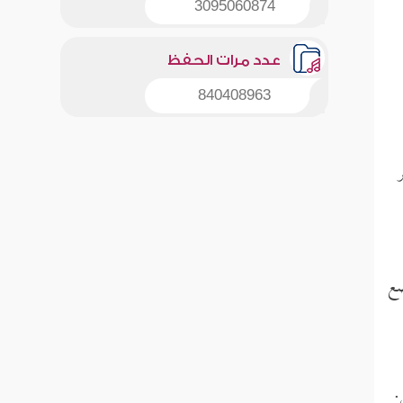
3095060874
عدد مرات الحفظ
840408963
ر
ضع
: