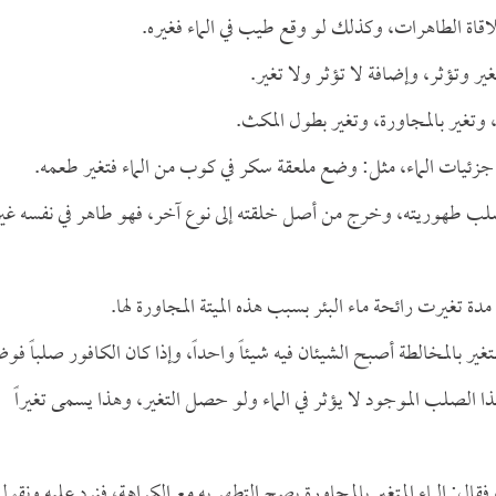
بملاقاة الطاهرات، وكذلك لو وقع طيب في الماء فغيره.
ر وتؤثر، وإضافة لا تؤثر ولا تغير.
، وتغير بالمجاورة، وتغير بطول المكث.
ي جزئيات الماء، مثل: وضع ملعقة سكر في كوب من الماء فتغير طعمه.
ء سلب طهوريته، وخرج من أصل خلقته إلى نوع آخر، فهو طاهر في نفسه غي
 مدة تغيرت رائحة ماء البئر بسبب هذه الميتة المجاورة لها.
لمتغير بالمخالطة أصبح الشيئان فيه شيئاً واحداً، وإذا كان الكافور صلباً فو
هذا الصلب الموجود لا يؤثر في الماء ولو حصل التغير، وهذا يسمى تغيراً
فقال: الماء المتغير بالمجاورة يصح التطهر به مع الكراهة، فنرد عليه ونقول