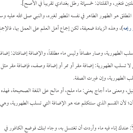
 فتغير، والقلتان: خمسمائة رطل بغدادي تقريباً في الأصح].
لمطلق هو الطهور الطاهر في نفسه المطهر لغيره، والنبي صلى الله عليه وس
 ريحه
)، وهذه الزيادة ضعيفة، لكن إجماع أهل العلم على العمل بها، فالإجما
سلب الطهورية، وصار مضافاً وليس ماء مطلقاً، والإضافة إضافتان: إضافة
لا تسلب الطهورية: إضافة مقر أو ممر أو إضافة وصف، فإضافة مقر مثل:
تسلب الطهورية، وإن غيرت الصفة.
ل، ومعنى ماء أجاج يعني: ماء ملح، أو مالح على اللغة الصحيحة، فهذه
لآن؛ لأن القسم الذي سنتكلم عنه هو الإضافة التي تسلب الطهورية، وهي
اً: عندك إناء فيه ماء وأردت أن تغتسل به، وجاء ابنك فوضع الكافور في