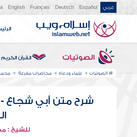
عربي
Español
Deutsch
Français
English
ia
الرئي
الصوتيات
القرآن الكريم
الصوتيات
علماء ودعاة
محاضرات مفرغة
محمد 
شرح متن أبي شجاع - ا
ال
للشيخ : م