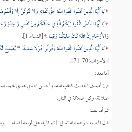
يَا أَيُّهَا الَّذِينَ آمَنُوا اتَّقُوا اللَّهَ حَقَّ تُقَاتِهِ وَلا تَمُوتُنَّ إِلَّا وَأَنْتُمْ 
يَا أَيُّهَا النَّاسُ اتَّقُوا رَبَّكُمُ الَّذِي خَلَقَكُمْ مِنْ نَفْسٍ وَاحِدَةٍ وَخَلَ
وَالأَرْحَامَ إِنَّ اللَّهَ كَانَ عَلَيْكُمْ رَقِيبًا
[النساء:1].
يَا أَيُّهَا الَّذِينَ آمَنُوا اتَّقُوا اللَّهَ وَقُولُوا قَوْلًا سَدِيدًا
*
يُصْلِحْ لَكُم
[الأحزاب:70-71].
أما بعد:
فإن أصدق الحديث كتاب الله، وأحسن الهدي هدي محمد صلى ا
ضلالة، وكل ضلالة في النار.
ثم أما بعد:
قال المصنف رحمه الله تعالى: [ثم المياه على أربعة أقسام ... 