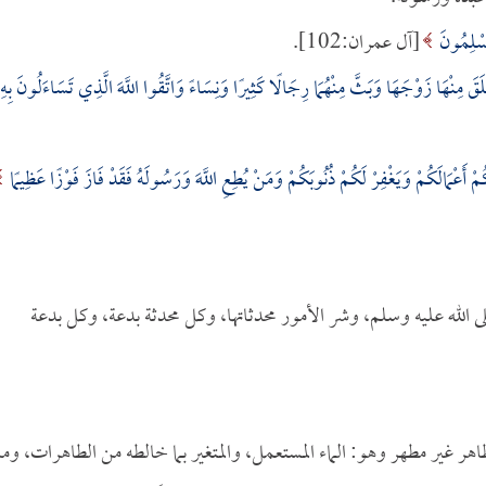
مُسْلِمُونَ
[آل عمران:102].
قَ مِنْهَا زَوْجَهَا وَبَثَّ مِنْهُمَا رِجَالًا كَثِيرًا وَنِسَاءً وَاتَّقُوا اللَّهَ الَّذِي تَسَاءَلُونَ بِهِ
ْ أَعْمَالَكُمْ وَيَغْفِرْ لَكُمْ ذُنُوبَكُمْ وَمَنْ يُطِعِ اللَّهَ وَرَسُولَهُ فَقَدْ فَازَ فَوْزًا عَظِيمًا
لله عليه وسلم، وشر الأمور محدثاتها، وكل محدثة بدعة، وكل بدعة
وطاهر غير مطهر وهو: الماء المستعمل، والمتغير بما خالطه من الطاهرات، وما