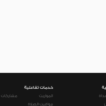
ية
خدمات تفاعلية
داة
المواريث
مشاركات ال
مواقيت الصلاة