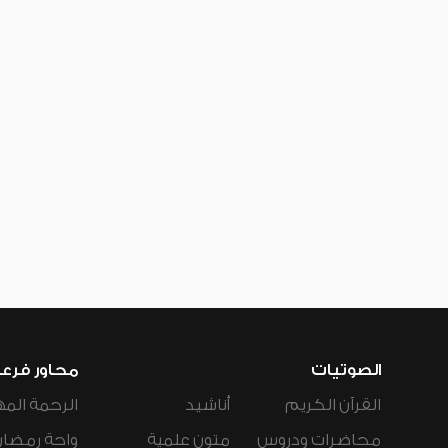
الصوتيات
محاور فرع
القرآن الكريم
أناشيد
الرحمة المه
محاضرات ودروس
متون علمية
واحة رمضان