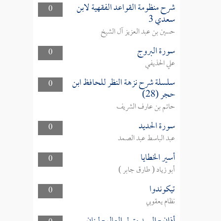
شرح منظومة القواعد الفقهية لابن
0
سعدي 3
حسين بن عبد العزيز آل الشيخ
سورة البروج
0
علي الحذيفي
سلسلة شرح نزهة النظر للحافظ ابن
0
حجر (28)
حاتم بن عارف الشريف
سورة الحديد
0
عبد الباسط عبد الصمد
أسير الخطايا
0
أبو زياد ( طارق جابر )
تيكوندوا
0
نظام يعقوبي