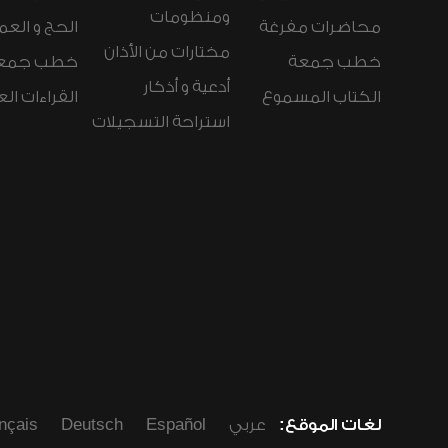
ومنظومات
محاضرات مفرغة
الحج و العم
مختارات من الأذان
خطب جمعة
خطب جمع
أدعية و أذكار
الكتاب المسموع
القراءات ال
استراحة التسجيلات
لغات الموقع:
عربي
Español
Deutsch
nçais