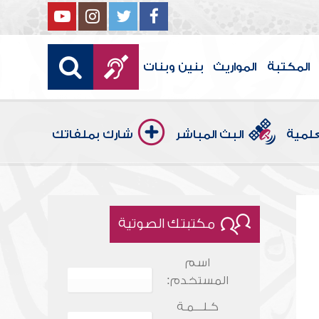
المكتبة
المواريث
بنين وبنات
علمية
البث المباشر
شارك بملفاتك
مكتبتك الصوتية
اسم
المستخدم:
كـلـــمـة