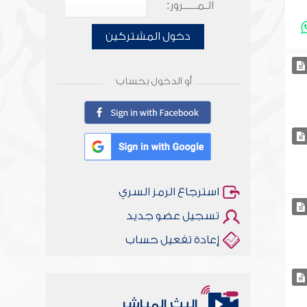
الـمـــــرور:
دخول المشتركين
أو الدخول بحساب
استرجاع الرمز السري
تسجيل عضو جديد
إعادة تفعيل حساب
البث المباشر